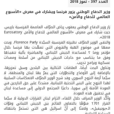
العدد 397 - تموز 2018
وزير الدفاع الوطني يزور فرنسا ويشارك في معرض «الأسبوع
العالمي للدفاع والأمن»
زار وزير الدفاع الوطني يعقوب رياض الصرّاف العاصمة الفرنسية باريس،
حيث شارك في معرض «الأسبوع العالمي للدفاع والأمن Eurosatory
2018».
والتقى الوزير الصرّاف نظيرته الفرنسية السيّدة Florence Parly، وبحث
معها في موضوع الهبة والقروض التي تعهّدت بها فرنسا خلال
مؤتمر روما ٢ لمساعدة الجيش اللبناني، والمباشرة بآلية تنفيذها
وفق ما يتناسب مع حاجات الجيش اللبناني من أسلحة ومعدات
عسكرية وبرامج تدريب.
وتناول البحث أيضًا، العلاقات الثنائية بين البلدين وسبل تعزيزها،
بالإضافة إلى الأوضاع والتطوّرات التي يمرّ بها لبنان والمنطقة، لا
سيّما أزمة النزوح السوري. وقد شرح الوزير الصرّاف الانعكاسات السلبية
لهذا النزوح على البنى التحتية اللبنانية، مشددًا على حق النازحين في
العودة الآمنة إلى سوريا، داعيًا المجتمع الدولي إلى مساعدة لبنان
في تحقيق هذه العودة.
وأكّد الوزير الصراف خلال اللقاء، التزام لبنان القرارات الدولية لا سيّما
القرار 1701 منوّهًا بالتعاون القائم بين الجيش اللبناني وقوّات
الـ«يونيفيل»، ولافتًا إلى أنّ اسرائيل هي التي تستمرّ بانتهاك
السيادة اللبنانية.