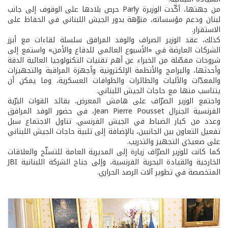
من جهتها، أكّدت الوزيرة Parly حرص بلادها على الوقوف إلى جانب
لبنان ودعم مؤسساته، منوّهة بدور الجيش اللبناني في الحفاظ على
الاستقرار.
كذلك، عقد الوزير الصراف والوفد المرافق سلسلة لقاءات مع أبرز
الشركات العارضة في «الأسبوع العالمي للدفاع والأمن» واستمع إلى
شروحات مفصّلة من الخبراء عن أهم تقنيات التكنولوجيا العالية الدقة
وأحدثها، والبرامج والأنظمة الإلكترونية وأجهزة المراقبة والتجهيزات
والمعدّات والآليات والطائرات والطوافات العسكرية، وما يمكن أن
يتناسب منها مع حاجات الجيش اللبناني.
واجتمع الوزير الصرّاف على هامش المعرض، بقائد القوات البرّية
الفرنسية الجنرال Jean Pierre Pousset، في حضور الوفد المرافق
وعدد من كبار الضباط في الجيش الفرنسي. تناول الاجتماع سبل
تفعيل التعاون بين الجانبين، بالإضافة إلى تلبية حاجات الجيش اللبناني
على صعيدَي التجهيز والتدريب.
كما كانت للوزير الصرّاف زيارة إلى المديرية العامة للتسلّح والعلاقات
الخارجية والقيادة البحرية الفرنسية، وإلى جناح الشركة اللبنانية JBI
المتخصصة في تطوير آلات الرصد الحراري.