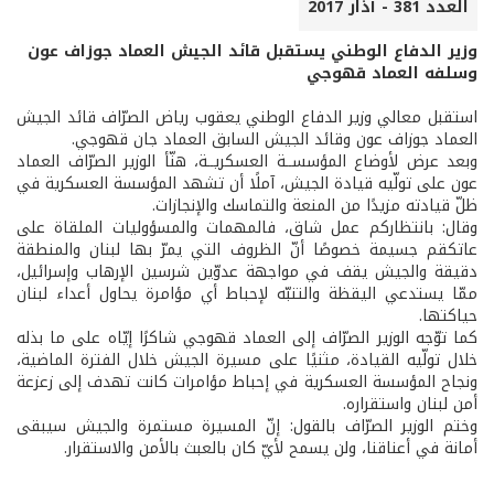
العدد 381 - آذار 2017
وزير الدفاع الوطني يستقبل قائد الجيش العماد جوزاف عون
وسلفه العماد قهوجي
استقبل معالي وزير الدفاع الوطني يعقوب رياض الصرّاف قائد الجيش
العماد جوزاف عون وقائد الجيش السابق العماد جان قهوجي.
وبعد عرض لأوضاع المؤسســة العسكريــة، هنّأ الوزير الصرّاف العماد
عون على تولّيه قيادة الجيش، آملًا أن تشهد المؤسسة العسكرية في
ظلّ قيادته مزيدًا من المنعة والتماسك والإنجازات.
وقال: بانتظاركم عمل شاق، فالمهمات والمسؤوليات الملقاة على
عاتكقم جسيمة خصوصًا أنّ الظروف التي يمرّ بها لبنان والمنطقة
دقيقة والجيش يقف في مواجهة عدوّين شرسين الإرهاب وإسرائيل،
ممّا يستدعي اليقظة والتنبّه لإحباط أي مؤامرة يحاول أعداء لبنان
حياكتها.
كما توّجه الوزير الصرّاف إلى العماد قهوجي شاكرًا إيّاه على ما بذله
خلال تولّيه القيادة، مثنيًا على مسيرة الجيش خلال الفترة الماضية،
ونجاح المؤسسة العسكرية في إحباط مؤامرات كانت تهدف إلى زعزعة
أمن لبنان واستقراره.
وختم الوزير الصرّاف بالقول: إنّ المسيرة مستمرة والجيش سيبقى
أمانة في أعناقنا، ولن يسمح لأيّ كان بالعبث بالأمن والاستقرار.