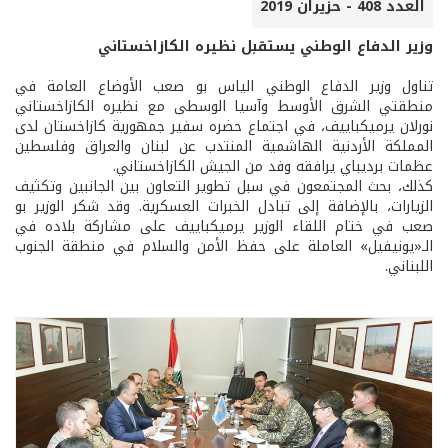
العدد 408 - حزيران 2019
وزير الدفاع الوطني يستقبل نظيره الكازاخستاني
تناول وزير الدفاع الوطني الياس بو صعب الأوضاع العامة في
منطقتي الشرق الأوسط وآسيا الوسطى مع نظيره الكازاخستاني
نورلان يرميكباييف، في اجتماع حضره سفير جمهورية كازاخستان لدى
المملكة الأردنية الهاشمية المنتدب عن لبنان والعراق وفلسطين
عظمات برديباي يرافقه وفد من الجيش الكازاخستاني.
كذلك، بحث المجتمعون في سبل تطوير التعاون بين الجانبين وتكثيف
الزيارات، بالإضافة إلى تبادل الخبرات العسكرية. وقد شكر الوزير بو
صعب في ختام اللقاء الوزير يرميكباييف على مشاركة بلاده في
الـ«يونيفيل» العاملة على حفظ الأمن والسلام في منطقة الجنوب
اللبناني.