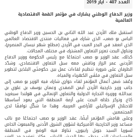
العدد 407 - أيار 2019
وزير الدفاع الوطني يشارك في مؤتمر القمة الاقتصادية
العالمية
استقبل ملك الأردن عبد اللـه الثاني بن الحسين وزير الدفاع الوطني
الياس بو صعب، الذي شارك في فعاليات منتدى الاقتصاد العالمي
الذي انعقد في البحر الميت في الأردن (مطلع شهر نيسان المنصرم)،
وتناول البحث تعزيز التعاون المشترك في مختلف المجالات.
كذلك، عقد الوزير بو صعب اجتماعًا مع رئيس الحكومة ووزير الدفاع
الأردني عمر الرزاز وناقش معه سبل التعاون الاقتصادي، وشدّد
الطرفان على ضرورة تنظيم لقاءات عمل بين حكومتَي البلدَين لتطوير
سبل التعاون في ملفَي الكهرباء والمياه.
وعُقد ضمن أعمال المؤتمر لقاء حواري شارك فيه الوزير بو صعب إلى
جانب وزير خارجية الأردن أيمن الصفدي وعمان يوسف بن علوي بن
عبداللـه ووزيرة التجارة الدولية والتعاون الإنمائي في هولندا سيغريد
كاغ. وتركز خلاله البحث على أزمة المنطقة التي يعود أساسها
للاحتلال الإسرائيلي للأراضي العربية، وهذا ما شكّل توافقًا لدى
المجتمعين.
وعلى هامش المؤتمر أيضًا، عقد الوزير بو صعب اجتماعًا مع نائب
مساعد وزير الخارجية الأميركية لشؤون الشرق الأدنى والمبعوث الخاص
لسوريا السيد جويل رايبورن، تناولا فيه الوضع في المنطقة
والمساعدات التي يحظى بها الجيش اللبناني، وكان توضيح من الوزير