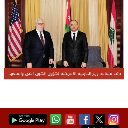
نائب مساعد وزير الخارجية الامريكية لشؤون الشرق الانى والمبعوث الخاص لسوريا