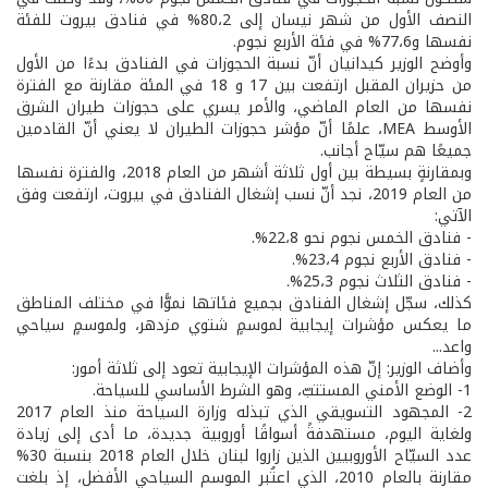
النصف الأول من شهر نيسان إلى 80،2% في فنادق بيروت للفئة
نفسها و77،6% في فئة الأربع نجوم.
وأوضح الوزير كيدانيان أنّ نسبة الحجوزات في الفنادق بدءًا من الأول
من حزيران المقبل ارتفعت بين 17 و 18 في المئة مقارنة مع الفترة
نفسها من العام الماضي، والأمر يسري على حجوزات طيران الشرق
الأوسط MEA، علمًا أنّ مؤشر حجوزات الطيران لا يعني أنّ القادمين
جميعًا هم سيّاح أجانب.
وبمقارنةٍ بسيطة بين أول ثلاثة أشهر من العام 2018، والفترة نفسها
من العام 2019، نجد أنّ نسب إشغال الفنادق في بيروت، ارتفعت وفق
الآتي:
- فنادق الخمس نجوم نحو 22،8%.
- فنادق الأربع نجوم 23،4%.
- فنادق الثلاث نجوم 25،3%.
كذلك، سجّل إشغال الفنادق بجميع فئاتها نموًّا في مختلف المناطق
ما يعكس مؤشرات إيجابية لموسمٍ شتوي مزدهر، ولموسمٍ سياحي
واعد...
وأضاف الوزير: إنّ هذه المؤشرات الإيجابية تعود إلى ثلاثة أمور:
1- الوضع الأمني المستتبّ، وهو الشرط الأساسي للسياحة.
2- المجهود التسويقي الذي تبذله وزارة السياحة منذ العام 2017
ولغاية اليوم، مستهدفةً أسواقًا أوروبية جديدة، ما أدى إلى زيادة
عدد السيّاح الأوروبيين الذين زاروا لبنان خلال العام 2018 بنسبة 30%
مقارنة بالعام 2010، الذي اعتُبر الموسم السياحي الأفضل، إذ بلغت