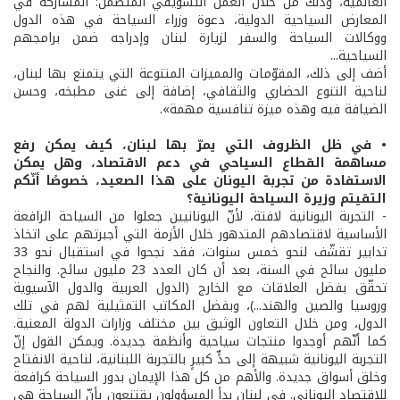
العالمية، وذلك من خلال العمل التسويقي المتضمن: المشاركة في
المعارض السياحية الدولية، دعوة وزراء السياحة في هذه الدول
ووكالات السياحة والسفر لزيارة لبنان وإدراجه ضمن برامجهم
السياحية...
أضف إلى ذلك، المقوّمات والمميزات المتنوعة التي يتمتع بها لبنان،
لناحية التنوع الحضاري والثقافي، إضافة إلى غنى مطبخه، وحسن
الضيافة فيه وهذه ميزة تنافسية مهمة».
• في ظل الظروف التي يمرّ بها لبنان، كيف يمكن رفع
مساهمة القطاع السياحي في دعم الاقتصاد، وهل يمكن
الاستفادة من تجربة اليونان على هذا الصعيد، خصوصًا أنّكم
التقيتم وزيرة السياحة اليونانية؟
- التجربة اليونانية لافتة، لأنّ اليونانيين جعلوا من السياحة الرافعة
الأساسية لاقتصادهم المتدهور خلال الأزمة التي أجبرتهم على اتخاذ
تدابير تقشّف لنحو خمس سنوات، فقد نجحوا في استقبال نحو 33
مليون سائح في السنة، بعد أن كان العدد 23 مليون سائح. والنجاح
تحقّق بفضل العلاقات مع الخارج (الدول العربية والدول الآسيوية
وروسيا والصين والهند...)، وبفضل المكاتب التمثيلية لهم في تلك
الدول، ومن خلال التعاون الوثيق بين مختلف وزارات الدولة المعنية.
كما أنّهم أوجدوا منتجات سياحية وأنظمة جديدة. ويمكن القول إنّ
التجربة اليونانية شبيهة إلى حدٍّ كبيرٍ بالتجربة اللبنانية، لناحية الانفتاح
وخلق أسواق جديدة. والأهم من كل هذا الإيمان بدور السياحة كرافعة
للاقتصاد اليوناني. في لبنان بدأ المسؤولون يقتنعون بأنّ السياحة هي