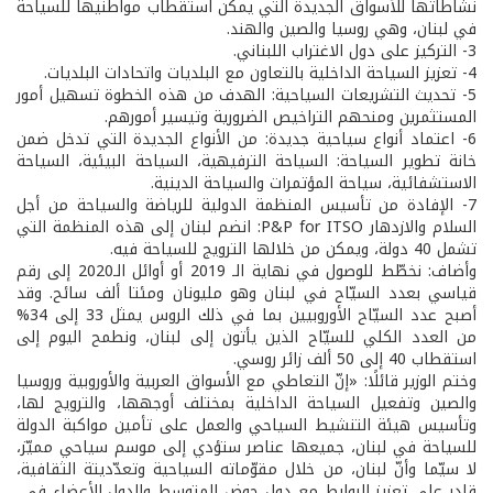
نشاطاتها للأسواق الجديدة التي يمكن استقطاب مواطنيها للسياحة
في لبنان، وهي روسيا والصين والهند.
3- التركيز على دول الاغتراب اللبناني.
4- تعزيز السياحة الداخلية بالتعاون مع البلديات واتحادات البلديات.
5- تحديث التشريعات السياحية: الهدف من هذه الخطوة تسهيل أمور
المستثمرين ومنحهم التراخيص الضرورية وتيسير أمورهم.
6- اعتماد أنواع سياحية جديدة: من الأنواع الجديدة التي تدخل ضمن
خانة تطوير السياحة: السياحة الترفيهية، السياحة البيئية، السياحة
الاستشفائية، سياحة المؤتمرات والسياحة الدينية.
7- الإفادة من تأسيس المنظمة الدولية للرياضة والسياحة من أجل
السلام والازدهار P&P for ITSO: انضم لبنان إلى هذه المنظمة التي
تشمل 40 دولة، ويمكن من خلالها الترويج للسياحة فيه.
وأضاف: نخطّط للوصول في نهاية الـ 2019 أو أوائل الـ2020 إلى رقم
قياسي بعدد السيّاح في لبنان وهو مليونان ومئتا ألف سائح. وقد
أصبح عدد السيّاح الأوروبيين بما في ذلك الروس يمثل 33 إلى 34%
من العدد الكلي للسيّاح الذين يأتون إلى لبنان، ونطمح اليوم إلى
استقطاب 40 إلى 50 ألف زائر روسي.
وختم الوزير قائلًا: «إنّ التعاطي مع الأسواق العربية والأوروبية وروسيا
والصين وتفعيل السياحة الداخلية بمختلف أوجهها، والترويج لها،
وتأسيس هيئة التنشيط السياحي والعمل على تأمين مواكبة الدولة
للسياحة في لبنان، جميعها عناصر ستؤدي إلى موسم سياحي مميّز،
لا سيّما وأنّ لبنان، من خلال مقوّماته السياحية وتعدّديتة الثقافية،
قادر على تعزيز الروابط مع دول حوض المتوسط والدول الأعضاء في