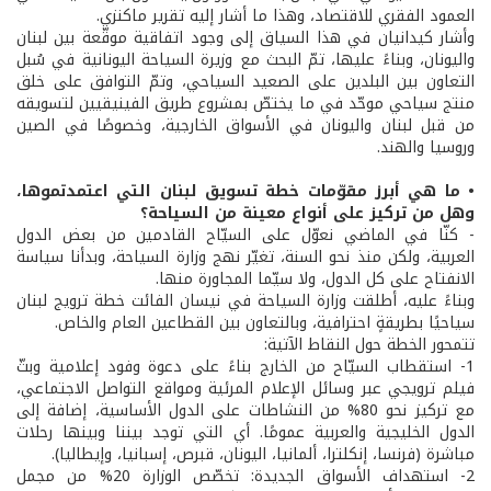
العمود الفقري للاقتصاد، وهذا ما أشار إليه تقرير ماكنزي.
وأشار كيدانيان في هذا السياق إلى وجود اتفاقية موقّعة بين لبنان
واليونان، وبناءً عليها، تمّ البحث مع وزيرة السياحة اليونانية في سُبل
التعاون بين البلدين على الصعيد السياحي، وتمّ التوافق على خلق
منتج سياحي موحّد في ما يختصّ بمشروع طريق الفينيقيين لتسويقه
من قبل لبنان واليونان في الأسواق الخارجية، وخصوصًا في الصين
وروسيا والهند.
• ما هي أبرز مقوّمات خطة تسويق لبنان التي اعتمدتموها،
وهل من تركيز على أنواع معينة من السياحة؟
- كنّا في الماضي نعوّل على السيّاح القادمين من بعض الدول
العربية، ولكن منذ نحو السنة، تغيّر نهج وزارة السياحة، وبدأنا سياسة
الانفتاح على كل الدول، ولا سيّما المجاورة منها.
وبناءً عليه، أطلقت وزارة السياحة في نيسان الفائت خطة ترويج لبنان
سياحيًا بطريقةٍ احترافية، وبالتعاون بين القطاعين العام والخاص.
تتمحور الخطة حول النقاط الآتية:
1- استقطاب السيّاح من الخارج بناءً على دعوة وفود إعلامية وبثّ
فيلم ترويجي عبر وسائل الإعلام المرئية ومواقع التواصل الاجتماعي،
مع تركيز نحو 80% من النشاطات على الدول الأساسية، إضافة إلى
الدول الخليجية والعربية عمومًا. أي التي توجد بيننا وبينها رحلات
مباشرة (فرنسا، إنكلترا، ألمانيا، اليونان، قبرص، إسبانيا، وإيطاليا).
2- استهداف الأسواق الجديدة: تخصّص الوزارة 20% من مجمل