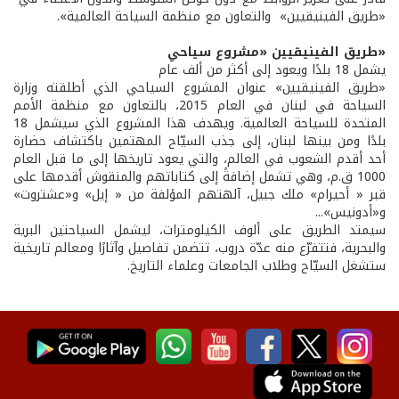
«طريق الفينيقيين» والتعاون مع منظمة السياحة العالمية».
«طريق الفينيقيين «مشروع سياحي
يشمل 18 بلدًا ويعود إلى أكثر من ألف عام
«طريق الفينيقيين» عنوان المشروع السياحي الذي أطلقته وزارة
السياحة في لبنان في العام 2015، بالتعاون مع منظمة الأمم
المتحدة للسياحة العالمية. ويهدف هذا المشروع الذي سيشمل 18
بلدًا ومن بينها لبنان، إلى جذب السيّاح المهتمين باكتشاف حضارة
أحد أقدم الشعوب في العالم، والتي يعود تاريخها إلى ما قبل العام
1000 ق.م، وهي تشمل إضافةً إلى كتاباتهم والمنقوش أقدمها على
قبر « أحيرام» ملك جبيل، آلهتهم المؤلفة من « إيل» و«عشتروت»
و«أدونيس»...
سيمتد الطريق على ألوف الكيلومترات، ليشمل السياحتين البرية
والبحرية، فتتفرّع منه عدّة دروب، تتضمن تفاصيل وآثارًا ومعالم تاريخية
ستشغل السيّاح وطلاب الجامعات وعلماء التاريخ.