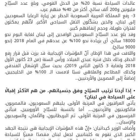
عائدات السياحة نسبة 20% من الدخل القومي، وبلغ عدد السيّاح
مليونين و200 ألف سائح، أكثر من 40% منهم عرب.
3- رفع المملكة العربية السعودية الحظر عن زيارة الرعايا السعوديين
إلى لبنان، والذين يشكّلون الثقل السياحي الأكبر، لأنّهم يمكثون
لفتراتٍ طويلة، وحجم إنفاقهم كبير.
وقد بلغ عدد السيّاح السعوديين الوافدين إلى لبنان لغاية اليوم نحو
18000 سائح، أي بزيادة نحو 100% عن عددهم في العام 2018 (نحو
9000 سائح).
واللافت في هذا الإطار، أنّ المؤشرات الإيجابية قد برزت قبل قرار رفع
الحظر، وذلك خلال فترة عيدي الميلاد ورأس السنة (من 23 كانون الأول
2018 ولغاية 3 كانون الثاني 2019)، بحيث سجّل الإشغال الفندقي
وكذلك المطاعم والملاهي نسبًا لامست الـ 100% من الخليجيين،
إضافةً إلى المصريين والأردنيين...
• إذا أردنا ترتيب السيّاح وفق جنسياتهم، من هم الأكثر إقبالًا
على السياحة في لبنان؟
يأتي العراقيون في المرتبة الأولى، يليهم السعوديون، فالمصريون،
فالكويتيون والأردنيون...، أما بالنسبة للسيّاح الأوروبيين، فيأتي
الفرنسيون في المرتبة الأولى، ثم البريطانيون، والألمان، والسويديون
والإسبان...
وأضاف الوزير كيدانيان: «إنّ هذه المؤشرات الإيجابية هي نتيجة الجهد
الكبير الذي نقوم به كلبنانيين لجعل لبنان مقصدًا مميزًا للسياحة