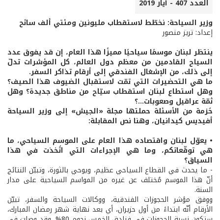
العدد 407 - أيار 2019
وزير السياحة: نخطّط لاستقطاب مليونين ومئتي ألف سائح
إعداد: تريز منصور
ينتظر لبنان موسمًا سياحيًا مميزًا هذا العام، إن قد يفوق عدد
السياح القادمين من معظم دول العالم، كل المؤشرات تدلّ
إلى ذلك، من الإشغال الفندقي إلى أرقام تذاكر السفر.
ما هي التحضيرات التي تمّت لاستقبال الضيوف هذا الصيف؟
وهل استطاع لبنان استقطاب سيّاح من مناطق جديدة؟ وهل
ثمّة عراقيل وصعوبات...؟
حُزمة من الأسئلة حملتها مجلة «الجيش» إلى وزير السياحة
أفيديس كيدانيان، وهنا نص المقابلة:
• يعوّل لبنان واقتصاده هذا العام على الموسم السياحي، ما
هي توقّعاتكم، وما هي الإجراءات التي اتُخذت في هذا
السياق؟
- ما يحدث في القطاع السياحي عظيم، ويوحي بالثورة، وتبيّن النتائج
أنّ هذا الموسم مُختلف عن غيره من المواسم السياحية على مدار
السنة.
ووفق مؤشر الحجوزات الفندقية، ووكالات السياحة والسفر، تبيّن
الأرقام أنّه ابتداءً من أول حزيران، أي بعد نهاية شهر رمضان المبارك،
ستكون نسبة الحجوزات في فنادق الخمس نجوم 80%، وقد وصلت في