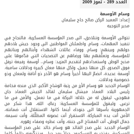
العدد 289 - تموز 2009
وسام الأوسمة
إعداد: العميد الركن صالح حاج سليمان
مدير التوجيه
تتوالى الأوسمة وتتلاحق، الى صدر المؤسسة العسكرية. فالنجاح في
تنفيذ المهمات، وسام. واطمئنان المواطنين الى وجود جيش بلادهم
حولهم وبينهم: وسام. ووفاء عائلات الشهداء وأبنائهم وبناتهم
للمؤسسة، وتعلّقهم بها ورضاهم عن التضحيات التي قدّموها على
مذبح الوطن واستعدادهم لتقديم المزيد: وسام... أوسمة رفيعة ترفل
فوق الصدور، كل منها جميل، ولكل منها معان كبيرة ودلالات سامية.
أوسمة عديدة، انضمّ اليها أخيراً وسام هو الآخر ذو أناقة ولمعان وذو
خصوصية ودلالات.
الوسام الجديد هو وسام الأرز من رتبة الوشاح الأكبر، الذي منحه فخامة
رئيس البلاد العماد ميشال سليمان لقائد الجيش العماد جان
قهوجي، ليقول له من خلاله: البركة في ما تعمل، والأمن في ما
ترعى. وليقول للمؤسسة العسكرية: رعاكِ الله، هذا شكر من
الجمهورية بأسرها الى جنودك أينما كانوا. الاستقلال أنت ضمانته،
الأمن أنت يده المباركة. الاستقرار أنت غصونه المظلّلة، وأنت نسيمه.
جمال الوطن، أنت المفتاح الى جنته، وأنت عطره وصفاء زهوره.
الوسام الجديد على صدر القائد هو وسام خالد على صدر المؤسسة
العسكرية، يفتخر به العسكريون جيلاً بعد جيل، ويتذكّرونه دائماً كلما