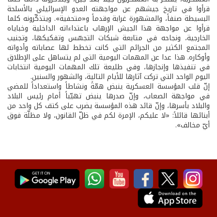
قرأوا في تاريخ جيشهم عن مواجهته العدو الإسرائيلي بالأسلحة
البسيطة صنفاً، والمشهورة غرابة وقدماً و«متحفية». ويتذكّرونه كلما
قرأوا عن مواجهة هذا الجيش الإرهاب باعتداءاته الداخلية وخباياه
الخارجية، ونجاحه في متابعة شبكات التجسّس وتفكيكها، وتجنيب
المجتمع الكثير من الجرائم التي كانت تخطط لها عصاباته وأدواته
وأوكاره. هذا عدا عن المهمات اليومية التي لم يتساهل على الإطلاق
في تنفيذها وإنجازها، وفي طليعة تلك المهمات اليومية انتخابات
اليوم الواحد التي تركت آثارها للأيام التالية، والشهور والسنين.
إنّ قلب المؤسسة العسكرية ينبض همّةً ونشاطاً واستعداداً للمضي
في مواجهة الصعاب، وإنّ صدرها ينبض تهيّباً أمام رئيس البلاد
والبلاد بأسرها، وإنّ قائد هذه المؤسسة يضرب على كتف كل واحد من
أبنائها قائلاً: «لا عليكم، الإمرة لكم في ظلّ القانون، ولا مظلّة فوق
أيّ مخالف».