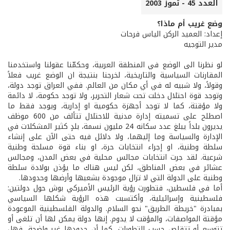
العدد 45 - تموز 2003
وضع غريب أم ماذا؟
إعداد: العميد الركن الياس فرحات
مدير التوجيه
لو نظرنا الى الوضع في المنطقة العربية، وحكمّنا عقولنا واستخدمنا
المقارنات السياسية والتاريخية، لخرجنا بنتيجة ان الوضع غريب فعلاً
وقولاً، ولا شبيه له في أي مكان من العالم. ففي العراق توجد دولة،
وتوجد قوة احتلال دخلت تحت شعار التحرير، ولا توجد حكومة، لا دائمة
ولا مؤقتة، كما لا توجد أجهزة حكومية او إدارية، ويوجد فقط ما
اصطلح على تسميته إدارة مدنية للاحتلال تتألف من 600 موظف
يديرون بلداً يبلغ عدد سكانه 24 مليون نسمة، بلدٍ كثير المشكلات في
الإدارة والسياسة وما إليهما، ولا دلائل فيه حتى الآن على إنشاء
سلطة وطنية، او إجراء انتخابات حرة، او بناء قوة مسلحة وطنية
شرعية. لقد جرت انتخابات مجالس محلية في بعض المدن، ومجالس
عشائر في بعض المناطق، لكن ليس هناك ما يؤذن بولادة سلطة
وطنية على الدولة التي لا تزال موجودة بشعبها وأرضها وحدودها.
أما في فلسطين، فتطورت رؤية الرئيس الأميركي بوش حول دولتين:
فلسطينية وإسرائيلية، وأكتسبت هذه الرؤية شكلها السياسي
بمبادرة "خريطة الطريق" نحو السلام. والدولة الفلسطينية الموعودة
مؤقتة المواصفات، والمؤقت لا يدوم. إنها دولة يمكن لها أن تلغى أو
تتوسع أو تتقلص حسب التطورات، كما أن حدودها غير واضحة، فهل