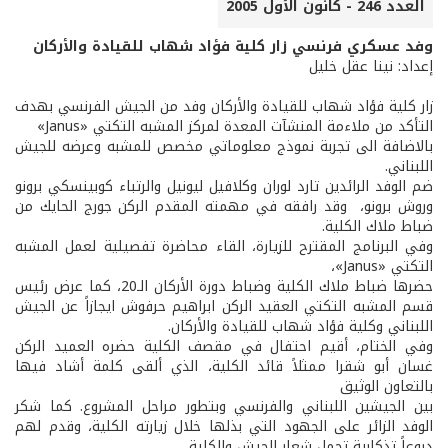
العدد 246 - كانون الأول 2005
وفد عسكري فرنسي زار كلية فؤاد شهاب للقيادة والأركان
إعداد: نينا عقل خليل
زار كلية فؤاد شهاب للقيادة والأركان وفد من الجيش الفرنسي بهدف
التأكد من ملاءمة المنشآت المعدة لمركز المشبه التكتي «Janus»
بالاضافة الى تجربة نموذج معلوماتي مخصص للمشبه وعرضه للجيش
اللبناني.
ضم الوفد الرائدين تارد لوران وكلافيل ليونيل والرتباء كوبينسكي برونو
وروش برونو، وقد رافقه في مهمته المقدم الركن جورج الحايك من
ضباط ملاك الكلية.
وفي البرنامج المقترح للزيارة، القاء محاضرة تفصيلية لعمل المشبه
التكتي «Janus»،
حضرها ضباط ملاك الكلية وضباط دورة الأركان الـ20، كما عرض رئيس
قسم المشبه التكتي العقيد الركن ابراهيم حرفوش ايجازاً عن الجيش
اللبناني وكلية فؤاد شهاب للقيادة والأركان.
وفي الختام، أقيم احتفال في مقصف الكلية حضره العميد الركن
غسان أبو شقرا ممثلاً قائد الكلية، الذي ألقى كلمة أشاد فيها
بالتعاون الوثيق
بين الجيشين اللبناني والفرنسي وبتطور مراحل المشروع. كما شكر
الوفد الزائر على الجهود التي بذلها خلال زيارته الكلية، وقدم لهم
دروعاً تذكارية تحمل شعار الجيش والكلية.