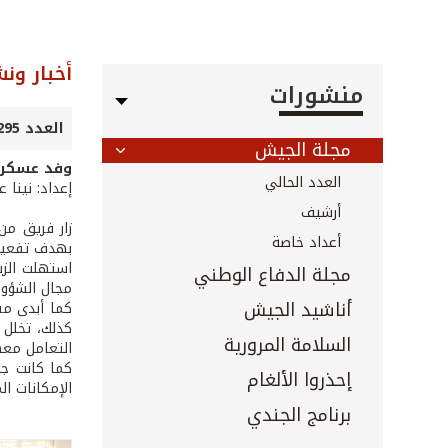
أخبار ون
منشورات
العدد 295 - كانون الثاني 2010
مجلة الجيش
وفد عسكري
العدد الحالي
إعداد: نينا 
أرشيف
زار فريق من
أعداد خاصة
بهدف تفعيل 
استهلت الزي
مجلة الدفاع الوطني
مجال الشؤون 
أناشيد الجيش
كما أبدى مس
كذلك، تخلل 
السلامة المرورية
التعامل معه
كما كانت جو
إحذروا الألغام
الإمكانات ال
برنامج الجندي