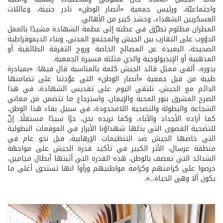
واجتماعيّة، ورئيس جمعية «أنصار الوطن» نادر حنينة، وعائلات
العسكريين الشهداء، وحشد كبير من الأهالي.
المطران مظلوم تطرّق في عظته إلى عظمة الشهادة مشيدًا بالعمل
الدؤوب على التقارب بين الجيش والمجتمع المدني، وبناء الديموقراطية
الصحيحة، البعيدة عن المصالح الخاصة وروح التفرقة الطائفية أو
المذهبية أو الإيديولوجية والذي مثلته مسيرة الجمعية.
بدوره، ألقى ممثل قائد الجيش كلمة بالمناسبة قال فيها: «بمبادرة
طيبة من قبل جمعية «أنصار الوطن» التي عوّدتنا على تضامنها
الدائم مع الجيش، نلتقي اليوم على تقديس الشهادة، في هذا
الصرح المشرق بنور المحبة والإيمان، واسترجاع ما تتضمن من معاني
الشجاعة والبطولة والتضحية اللامحدودة، في سبيل بقاء هذا الوطن،
كما أراده الأجداد والآباء، وكما نريده نحن، حرًا سيدًا مستقلًا. إنّ
للتضحية القصوى التي بذلها شهداؤنا الأبرار في الموقعات البطولية
التي خاضها الجيش ضد التنظيمات الإرهابية، قبل نحو عام في
منطقة عرسال، الأثر الكبير في تأكيد قدرة الجيش على مواجهة
الشدائد التي تعصف بالوطن، هذه القدرة التي أثبتها أبطال ميامين،
حرصوا على كرامتهم وكرامة مواطنيهم ورأوا انها تستحق أغلى ما
يكون ألا وهي الحياة...».