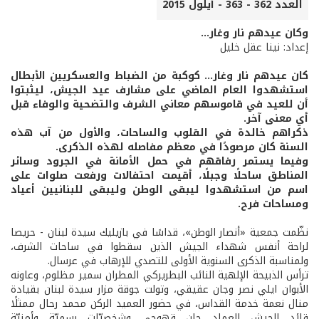
العدد 362 - 363 - أيلول 2015
وكان عيدهم نار وغار...
إعداد: نينا عقل خليل
كان عيدهم نار وغار... كوكبة من الضباط والعسكريين الأبطال
استشهدوا العام الماضي على مشارف عيد الجيش، ليثبتوا
أن للعيد في قاموسهم معاني الشرف والتضحية والوفاء قبل
أي معنى آخر.
ذكراهم خالدة في القلوب والساحات، والأول من آب هذه
السنة كان مرصودًا في معظم مفاصله لهذه الذكرى.
وفيما يستمر رفاقهم في حمل الأمانة في الجرود وسائر
المناطق ساحلًا وجبلًا، أقيمت احتفالات ورفعت صلوات على
اسم من استشهدوا ليبقى الوطن وليبقى للبنانيين أعياد
ومساحات فرح.
نظّمت جمعية «أنصار الوطن»، قداسًا في بازيليك سيدة لبنان - حريصا
لراحة أنفس شهداء الجيش الذين سقطوا في ساحات الشرف،
ولمناسبة الذكرى السنوية الأولى للتصدي للإرهاب في عرسال.
ترأس الذبيحة الإلهية النائب البطريركي المطران سمير مظلوم، وعاونه
الأبوان ايلي نصر وجان عقيقي، وتولت جوقة مزار سيدة لبنان بقيادة
منال نعمة خدمة القداس، في حضور العميد الركن محمد رحال ممثلًا
قائد الجيش العماد جان قهوجي وشخصيّات رسميّة وأمنيّة