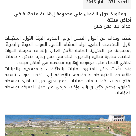
العدد 371 - أيار 2016
... ومناورة حول القضاء على مجموعة إرهابية متحصّنة في
أماكن مبنيّة
إعداد: نينا عقل خليل
نفّذت وحدات من أفواج التدخل الرابع، الحدود البريّة الأول، المدرّعات
الأول، المدفعية الثاني، لواء المشاة الثاني، القوات الجوية والبحرية،
ومجموعة من المديرية العامة للأمن العام، بإشراف مدرسة القوّات
الخاصة، مناورة قتالية بالذخيرة الحيّة في حقل رماية حنوش - حامات،
تحاكي القضاء على مجموعة إرهابية متحصنة في أماكن مبنية.
وقد نفّذت خلال المناورة رمايات بالطوّافات والمدفعية والدبابات
والأسلحة المتوسطة والخفيفة، بالإضافة إلى تفجير عبوات ناسفة
لفتح ثغرات. كما شملت عمليات دعم بحري من الشاطئ بواسطة
الزوارق، ودعم جوّي وإنزال، وإخلاء جرحى من حقل المعركة بواسطة
الطوّافات.