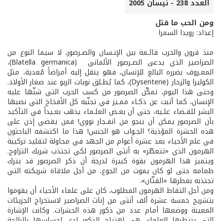
العدد 238 - نيسان 2005
ومن الحب ما قتل
إعداد: رويدا السمرا
منذ قرون والحرب قائـمة بين الإنـسان والصـرصور، لا سيما النوع من
الصراصير الذي يدعى الصـرصور الألماني (Blatella germanica)،
المعـروف بضرره البالغ للإنسان، فهو ينقل إليه أمراضاً مُعدية، مثل
الكوليرا والزحار (Dysenterie)، كما يُطـلق نوبات الربو عند صغار الأولاد.
وحتى هذا اليوم، تمكّن الصرصور من كسب الحرب التي شنّها عليه
الإنسان، كما أثبت عن ذكـاء ممـيز في تجنّبه كل الأفخاخ التي نصبها
البشر للقـضاء علـيه، حتى أن بعـض العلـماء يذهب بعـيداً في التأكيد
بأن الصرصور يمكن أن ينجو من انفـجار نووي! فمن يقضي إذن على
هذه الحشرة المؤذية؟ الجـواب هو الجنس! هذا ما اكتشفه الباحثون
في علم الأحياء بعد عشرة أعوام من الجهد في محاولة لتقليد تركيبة
الهرمون الذي «تتعطّر» به أنثى الصرصور لكي تجتذب شريك التزاوج.
ويتميز هذا الهرمون بقوة كبيرة لدرجة أن ذكر الصرصور قد يترك
طعامه حتى لو كان يموت من الجوع، من أجل ملاقاة شريكته التي
تجتذبه بعطرها «الفتّان».
ومن أجل التقاط الهرمون المطلوب، كان على علماء الأحياء أن يقوموا
بتشريح خمسة عشرة ألف أنثى من إناث الصراصير لاستخراج الجزيئات
المعينة ووضعها أمام عدد من ذكور هذه الحشرات. وكانت الإشارة
التي ينتظرها العلماء، هي اهتياج الذكور لدى إحساسها بالرائحة