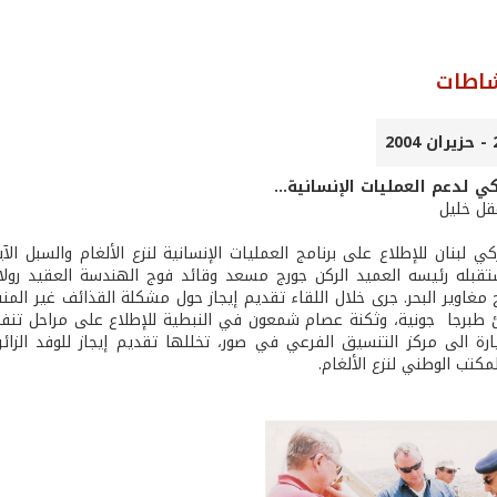
شاطات
 لدعم العمليات الإنسانية...
عقل خليل
كي لبنان للإطلاع على برنامج العمليات الإنسانية لنزع الألغام والسبل ال
ستقبله رئيسه العميد الركن جورج مسعد وقائد فوج الهندسة العقيد رولان
ج مغاوير البحر. جرى خلال اللقاء تقديم إيجاز حول مشكلة القذائف غير ال
طبرجا ­ جونية، وثكنة عصام شمعون في النبطية للإطلاع على مراحل تنفيذ
ارة الى مركز التنسيق الفرعي في صور، تخللها تقديم إيجاز للوفد الزا
لمكتب الوطني لنزع الألغام.