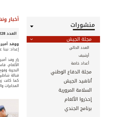
أخبار ون
منشورات
العدد 228 - حزيران 2004
مجلة الجيش
ووفد أميركي
العدد الحالي
إعداد: نينا 
أرشيف
زار وفد أمير
أعداد خاصة
الألغام، فا
البحرية وفو
مجلة الدفاع الوطني
قبالة شاطئ 
أناشيد الجيش
كما كانت زي
المخابرات وا
السلامة المرورية
إحذروا الألغام
برنامج الجندي