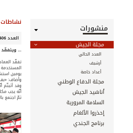
نشاطات ا
منشورات
العدد 406 - نيسان 2019
مجلة الجيش
... ويتفقّد
العدد الحالي
تفقّد العما
أرشيف
المستخدمة ل
أعداد خاصة
يومين استشه
وأضاف: «بفض
مجلة الدفاع الوطني
وقد أثبتّم أ
أناشيد الجيش
أنّه يجب مك
ثمّ اجتمع ب
السلامة المرورية
إحذروا الألغام
برنامج الجندي