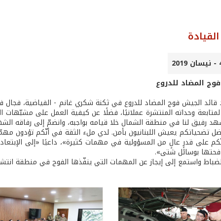
لقيادة
 فوج المضاد للدروع
د قائد الجيش فوج المضاد للدروع في ثكنة شكري غانم - الفياضية، فجال في
متابعة وحداته المنتشرة عملانيًا، فضلًا عن كيفية العمل على مشبّهات ال
د رفيق لنا في منطقة الشمال خلا قيامه بواجبه، وانضمّ إلى رفاقه الش
ل تضحياتكم يعيش اللبنانيون بأمن. لدي ملء الثقة في أنّكم تؤدون مهمّ
نّكم على قدرٍ عالٍ من المسؤولية في مهمات كثيرة»، داعيًا «إلى الإبتعاد
افحتها بوسائل شتى».
الضباط واستمع إلى إيجاز عن المهمات التي ينفّذها الفوج في منطقة انتشا