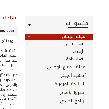
نشاطات ا
منشورات
العدد 406 - نيسان 2019
مجلة الجيش
... ويفتتح
العدد الحالي
افتتح قائد 
أرشيف
الطبي الخام
أعداد خاصة
حضر حفل الا
سبيل إنشاء 
مجلة الدفاع الوطني
المؤسسة لهذا
أناشيد الجيش
عون بالتطوّ
العسكرية، و
السلامة المرورية
والجرحى الع
من جهتها، أ
إحذروا الألغام
سيبقى إلى ج
كلّية الطب ف
برنامج الجندي
بعد ذلك، نف