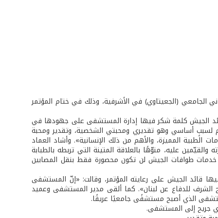
 الجامعي (الجعيتاوي) في الأشرفية، وذلك في ختام المؤتمر
قائد الجيش كلمة شكر فيها إدارة المستشفى على جهودها في
وم لسببٍ أساسي وهو تقديري ومحبتي الشخصية، وتقدير ومحبة
مات الطبية المميزة، والأهم من ذلك الإنسانية». وأشاد العماد
قيّمين عليه، منوّهًا بالعلاقة المتينة التي تربطه بالطبابة
نّ خدمات طوافات الجيش لن تكون محصورة فقط بنقل المصابين
ا قائد الجيش على رعايته المؤتمر، وقالت: «إنّ المستشفى
 الشرف للدفاع عن لبنان». كما ألقى مدير المستشفى وعميد
مستشفى الذي أصبح مستشفًى جامعيًا عريقًا.
كري جريح إلى المستشفى.