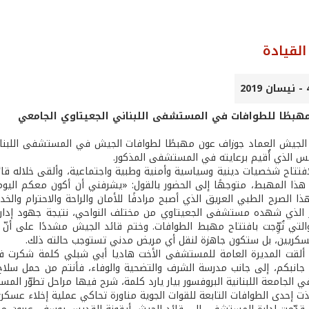
لقيادة
 مهبطًا للطوافات في المستشفى اللبناني الجعيتاوي الجامعي
الجيش العماد جوزاف عون مهبطًا لطوافات الجيش في المستشفى اللبناني
س الذي أُقيم برعايته في المستشفى المذكور.
فتتاح شخصيات دينية وسياسية وأمنية وطبية واجتماعية، وألقى خلاله 
هذا المهبط، متوجهًا إلى الحضور بالقول: «يشرفني أن أكون معكم الي
 الصرح الطبي العريق الذي أصبح مرادفًا للأمان والراحة والاحترام والخد
ر الذي شهده مستشفى الجعيتاوي من مختلف النواحي، نتيجة جهود إدارته وال
التي تُوِّجت بافتتاح مهبط الطوافات. وختم قائد الجيش مشددًا على أ
سكريين، بل ستكون جاهزة لنقل أي مريض مدني تستوجب حالته ذلك.
لقت المديرة العامة للمستشفى الأخت هاديا أبي شبلي كلمة شكرت فيه
انبكم، إلى جانب مدرسة الشرف والتضحية والوفاء، فأنتم من حمل سلاح
ي الجامعة اللبنانية البروفسور بيار يارد كلمة، شرح فيها مراحل تطوّر ال
ّذت إحدى الطوافات التابعة للقوات الجوية مناورة تحاكي عملية إخلاء عس