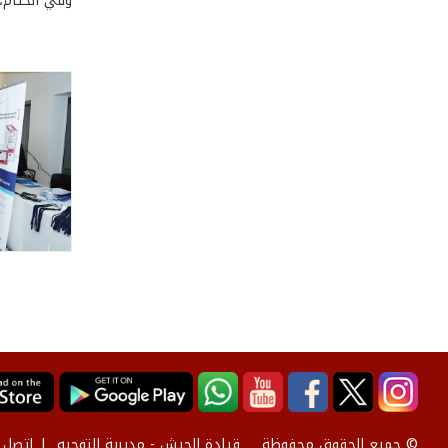
وفي الختام،
قيادة الجيش - مديرية التوجيه
إتصل ب
© جميع الحقوق محفوظة