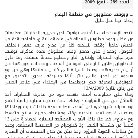
العدد 289 - تموز 2009
... ويوقف مطلوبين في منطقة البقاع
إعداد: نينا عقل خليل
نتيجة الإستقصاءات الأمنية، توافرت لدى مديرية المخابرات معلومات
عن مكان وجود مطلوبين للعدالة في منطقة البقاع، فأقامت قوة من
الجيش حاجزاً أوقفت بنتيجته كلاً من عجاج عارف جعفر (الملقب
الجوجو)، وحمدان علي جعفر، وهما مطلوبان بعدة مذكرات توقيف
بجرم تجارة المخدرات وإطلاق النار، وتنـظيم عصابة مسلحة. وقد حاول
المطلوبان إطلاق النار على القوة من أسلحة حربية كانت بحوزتهما قبل
أن يتم توقيفهما، وضبط السيارة التي كانا يستقلانها وهي من نوع
«بيجو» لون أحمر، والتي تبيّن أنها مسروقة. ويجري التحقيق مع
الموقوفين لمعرفة مدى تورطهما في الإعتداء على عناصر الجيش
في رياق بتاريخ 13/4/2009.
وبناءً على معلومات أمنية دهمت قوة من مديرية المخابرات أحد
الأماكن في حي الشراونة - بعلبك، حيث صادرت سيارة رباعية الدفع
نوع «غراند شيروكي» لون أسود، مصابة بعدة طلقات نارية وبداخلها
رصاصات فارغة تعود لبندقية م16، ومشيطة ذخيرة لسلاح متوسط
نوع «ماغ»، كما عثر داخل الأبواب المصفّحة للسيارة المصادرة على 13
كيساً من حشيشة الكيف، و2 كيلوغرام من الحشيشة المصنّعة، وعدد
من بطاقات الهوية المزوّرة. وقد تبيّن من خلال التحقيقات أن السيارة
المذكورة استخدمها الجناة عند حصول الإعتداء على الجيش في رياق.