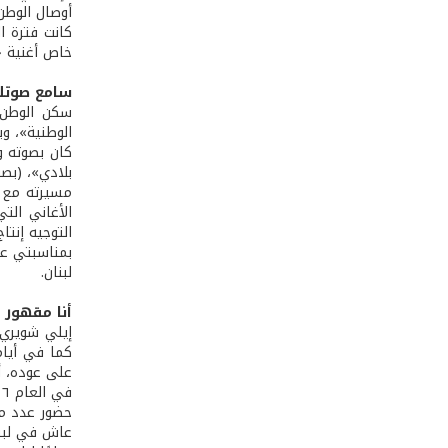
أوصال الوطن.
كانت فترة ا
خاص أغنية «
سامع صوتك 
سكن الوطن 
الوطنية»، وب
كان بصوته و
بلادي»، (بصو
مسيرته مع ا
بمناسبتي عي
لبنان.
أنا مقهور
إيلي شويري و
كما في أيام
على عوده، أو
حضور عدد من
عاش في لبنا