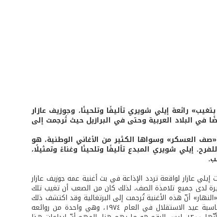
غيب» رائعة إيلي شويري تأليفًا وتلحينًا، وجوزيف عازار
ضًا في البلاد العربية وحتى في البرازيل حيث تُرجمت إلى
 «صف العسكر» وسواها الكثير من الأغاني الوطنية، هو
يلي شويري المبدع تأليفًا وتلحينًا وغناءً وتمثيلًا،
يب.
يلي عازار لواقعة تردد الإذاعة في بث أغنية عمه جوزيف عازار
بيرة لدى جميع تلامذة الصف، لذلك كان من الصعب أن تغيب تلك
من العام ١٩٧٤. يروي جوزيف عازار لجريدة «النهار» أنّ هذه الأغنية تُرجمت إلى البرتغالية وقد اكتشف ذلك
عندما كان في البرازيل، كما يروي أنّ إيلي شويري قدمها هدية للجيش اللبناني بمناسبة عيد الاستقلال في العام ١٩٧٤، وهي واحدة من روائعه