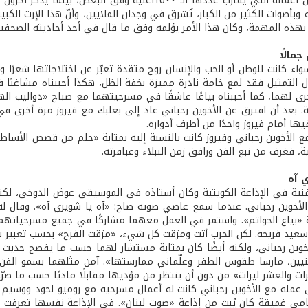
 وبأصوات الكثير من الكبار، تُشرق في وجدان الملايين، وأنّ هذا الإرث الك
بهذه المهمة، وكان هذا الأمر يؤلمه وفق ما قال في أحد أحاديثه الصحفي
مالًا
واء كانت للوطن أو الحب والإنسان روح متقدة تعبّر عن اختلاجاتها شعرًا
 التمثيل فقد لمع خامة نادرة مميزة بخفة الظل، هكذا أحببناه مشاغبًا في
ى لهما، كما أحببناه بياعًا عاشقًا في مسرحيتهما مع صباح «دواليب اله
ها أمام فيروز واحدًا من أطرف أدواره.
ع الأخوين رحباني وفيروز كانت بالنسبة إليه بمثابة «حلم من قصص الأساطي
ية، فغرف من نبع الفن ورافق زمن النبلاء وعباقرته.
ي آه
لأخوين رحباني. عندما سمع عاصي صوته صاح: «آه يا شويري آه». وقال له 
بياع الخواتم». واستمر في العمل معهما مشاركًا في جميع مسرحياتهما 
عيد فريحة. لكن الحرب أتت ومزقت كل شيء، «مزقت الفرح» بحسب تعبير 
لأخوين رحباني، ولكنه أيضًا كان بمثابة مستشار لهما حسب ما يفصح حديث 
نيين، مارسا طقوس الطفر وعلّماني ممارستها». آمن مثلهما بسمو الفن وب
ات والعشر ليرات» من دون أن ينتظر من مؤديها مقابلًا ماديًا حسب ما صر
 عمله مع الأخوين رحباني كانت له أعمال مسرحية مع روميو لحود ووسيم طبا
مي غميقة كان يُبث من إذاعة «صوت لبنان». في الإذاعة نفسها تعرفت إليه