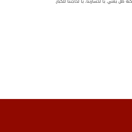
ه ظل يغني. يا لخسارتنا، يا لحاجتنا للكبار.