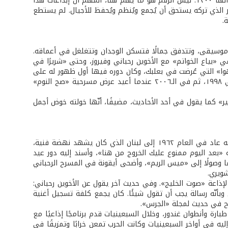
الوطنية، ومن أعماله التي يقارب عددها الـ ١٥٠٠أغنية وفق البعض، بينما يذكر آخرون أنّها ١٢٠٠. ليس الرقم هو ما يهم هنا، المهم أنّ إبداعات هذا
بير الذي تركه يستحق أن يُجمع ويُنظم ويُحفظ للأجيال. لم يستطع
ة.
 وموسيقى، وتتدفق جمالًا فتسكن الوجدان وتتغلغل في أعماقه.
 «بياع الخواتم» مع الأخوين رحباني وفيروز، وحتى «شريرًا في
وا» التي عُرضت في بعلبك، وكان دوره فيها أول ظهور له على
مدارج القلعة. بعد أن افترق عن الأخوين رحباني عاد إلى بعلبك مع فيروز مرة أخرى في ١٩٩٨، ثم في الـ٢٠٠٦ عندما أعيد عرض مسرحية «صح النوم»
ر» كما يقول في أحد الأحاديث، مضيفًا، أنّها خولته خوض أجمل
بدأ حياته الفنية في الإذاعة الكويتية وكان أستاذه في الموسيقى عوض الدوخي، لكنه عاد في العام ١٩٦٢ إلى لبنان الذي كان يشهد نهضة فنية،
«بعد اليوم ممنوع عليك الخروج من هنا»، وأسند إليه دور عيد
وصولًا إلى «ميس الريم»، وأضحى أيقونة في المسرح الرحباني
شويري.
لإذاعة «صوت الخليج». وفي حديث آخر يقول عن الأخوين رحباني:
أنّه رسالة يجب أن تقول شيئًا. كان يجمع كلفة تسجيل أغنية
ّح في حديث لمجلة «الجرس».
رة وأنطوان غندور، وخلال السبعينيات قدم برنامجًا إذاعيًا مع
 في أواخر السبعينيات وكانت الحرب تمعن خرابًا وتمزيقًا في