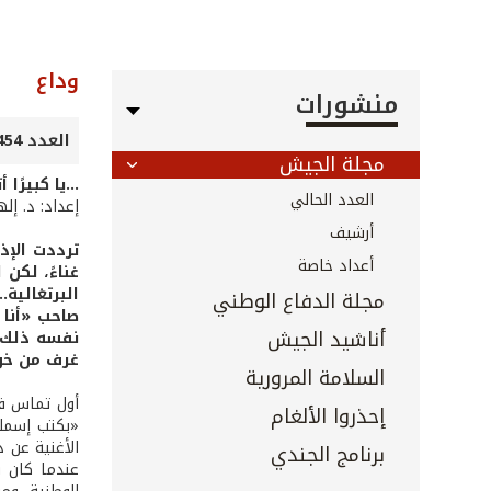
وداع
منشورات
العدد 454 - أيار 2023
مجلة الجيش
...يا كبيرًا
العدد الحالي
إعداد: د. إل
أرشيف
ترددت الإذ
أعداد خاصة
غناءً، لكن
البرتغالية...
مجلة الدفاع الوطني
صاحب «أنا 
أناشيد الجيش
نفسه ذلك ا
غرف من خوا
السلامة المرورية
أول تماس فع
إحذروا الألغام
«بكتب إسمك 
برنامج الجندي