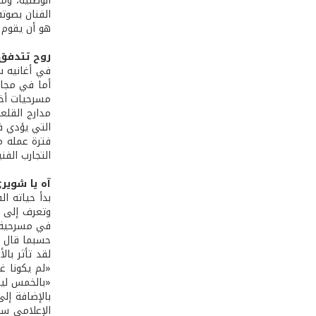
الفنان بصوته
هو أن يقوم 
روح تتدفق ج
في أغانيه س
أما في مجال
مسرحيات أخر
التي يؤدي في
فترة عمله م
التجارب الفن
آه يا شوير
وتعرف إلى ا
في مسرحية «
حسبما قال س
لقد تأثر با
«لم يكونا غ
«بالخمس لير
بالإضافة إلى
الإعلامي سا