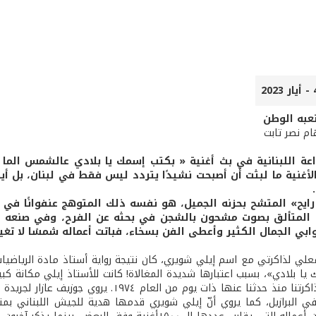
 أتعبه الوطن
هام نصر تابت
اعة اللبنانية في بث أغنية « بكتب إسمك يا بلادي عالشمس الما بت
 الأغنية ما لبثت أن أصبحت نشيدًا يتردد ليس فقط في لبنان، بل أي
رايح» المتشح بحزنه الجميل، هو نفسه ذلك المتوهج عنفوانًا في
لمتألق بصوت مشحون بالشجن في بحثه عن الفرح، وفي صنعه للفرح. إ
بي الجمال الكثير وأعطى الفن بسخاء، فباتت أعماله شمسًا لا تغ
لي لذاكرتي مع اسم إيلي شويري، كان نتيجة رواية أستاذ مادة الرياضيات إ
يا بلادي»، بسبب اعتبارها شديدة المغالاة! كانت للأستاذ إيلي مكانة ك
الأغنية عن ذاكرتنا منذ حدثنا عنها ذات يوم 