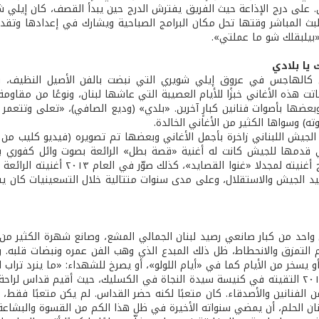
 على درج الإذاعة حيث الفريق يفترش الدرج حين يبدأ القصف، كان إيلي شوي
لبث المباشر وقتها تحل مكان البرامج الصباحية ويشارك في إعدادها وتقدي
بيلبقلك شو ما عملتي».
يا بلادي
كالهاجس في عروق إيلي شويري التي نبضت بالفن الأصيل النظيف، فتدف
اتت هذه الأغاني خبزًا للأيام العصيبة التي عاشها لبنان، ونوعًا من مقاوم
بعضها بأصوات فنانين كبارٍ آخرين. «بلدي» (وديع الصافي)، «تعلى وتتعمر 
ته) وسواها الكثير من الأغاني الخالدة.
لجيش اللبناني زاخرة بأجمل الأغاني وبعضها تم تصويره (فيديو كليب من 
التوجيه إنتاج أغنيته لمجدلا 
د الجيش والاستقلال، وعلى مدى سنوات متتالية خلال التسعينيات كان يقيم
احد من كبار صانعي رصيد لبنان الجمالي المشع، وصانع شهرة الكثير من الك
 التمزق والانحطاط، ظل ذلك المبدع الذي وهب الفن عمره ونبضات قلبه. 
 يسخر من الأيام كما في «أيام اللولو»، أو يصرخ للشهداء: «ما ينرد تراب 
 الفنانين والأصدقاء. كان متعبًا لكنه حضر القداس. لم يكن متعبًا فقط، 
ن الحلم، أن يمضي سنواته الأخيرة في ظل هذا الكم من القسوة والبشاعة و