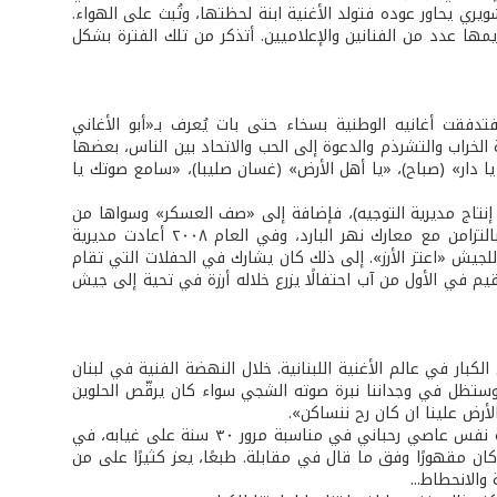
ري يحاور عوده فتولد الأغنية ابنة لحظتها، وتُبث على الهواء.
مها عدد من الفنانين والإعلاميين. أتذكر من تلك الفترة بشكل
قت أغانيه الوطنية بسخاء حتى بات يُعرف بـ«أبو الأغاني
ة الخراب والتشرذم والدعوة إلى الحب والاتحاد بين الناس، بعضها
يا دار» (صباح)، «يا أهل الأرض» (غسان صليبا)، «سامع صوتك يا
إنتاج مديرية التوجيه)، فإضافة إلى «صف العسكر» وسواها من
الأغاني التي قدمها للجيش كانت له أغنية «قصة بطل» الرائعة بصوت وائل كفوري بالتزامن مع معارك نهر البارد، وفي العام ٢٠٠٨ أعادت مديرية
«غنوا القصايد»، كذلك صوّر في العام ٢٠١٣ أغنيته الرائعة للجيش «اعتز الأرز». إلى ذلك كان يشارك في الحفلات التي تقام
 في الأول من آب احتفالًا يزرع خلاله أرزة في تحية إلى جيش
بار في عالم الأغنية اللبنانية. خلال النهضة الفنية في لبنان
وستظل في وجداننا نبرة صوته الشجي سواء كان يرقّص الحلوين
الأرض علينا ان كان رح ننساكن».
في العام ٢٠١٦ التقيته في كنيسة سيدة النجاة في الكسليك، حيث أقيم قداس لراحة نفس عاصي رحباني في مناسبة مرور ٣٠ سنة على غيابه، في
كان مقهورًا وفق ما قال في مقابلة. طبعًا، يعز كثيرًا على من
الانحطاط...