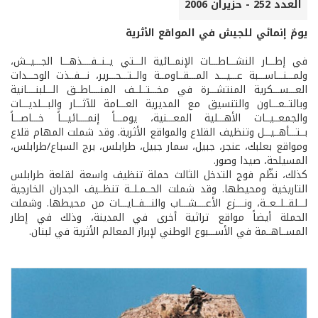
العدد 252 - حزيران 2006
يومٌ إنمائي للجيش في المواقع الأثرية
في إطـــار النشـــاطـــات الإنمــائية الـــتي يــنــفــــذهـــا الجـــيــش،
ولمـــنـــاســـبة عـــيـــد المـــقــاومــة والــتـــحـــرير، نـــفــذت الوحـــدات
العـــســـكرية المنتشـــرة في مخـــتــلــف المنــــاطــق الـــلبنــــانية
وبالتــعـــاون والتنسيق مع المديرية العـــامة للآثـــار والبـــلديـــات
والجمعــيــات الأهـــلية المعـــنية، يومـــاً إنمــــائيـــاً خـــاصـــاً
بــتـــأهــيـــل وتنظيف القلاع والمواقع الأثرية. وقد شملت المهام قلاع
ومواقع بعلبك، عنجر، جبيل، سمار جبيل، طرابلس، برج السباع/طرابلس،
المسيلحة، صيدا وصور.
كذلك، نظّم فوج التدخل الثالث حملة تنظيف واسعة لقلعة طرابلس
التاريخية ومحيطها. وقد شملت الحــمـلــة تنظــيف الجدران الخارجية
لـــلقــلــعــة، ونــــزع الأعــــشـــاب والنـــفــايـــات من محيطها. وشملت
الحملة أيضاً مواقع تراثية أخرى في المدينة، وذلك في إطار
المســاهــمة في الأســـبوع الوطني لإبراز المعالم الأثرية في لبنان.