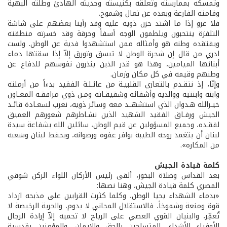
وتمسكه بممارسته وتعلقه بكنيسته وحديثه الهادئ وطلته البهية
وقامته الفارعة وبعده عن تعال وشموخ.
فلا غرو إذا ما اشتد حزن ذويه عليه وقد رأينا بعضهم على شاشة
التلفزة ينتحبون ويلطمون الوجه أسفاً وحرقة وقد خسرته منطقته
ويفتقده وطنه هو وأمثاله ممن استشهدوا فدية عن الوطن. ولست
ادري من قال إن شجرة الوطن لا تبسق وتورق إلاّ إذا سقتها دماء
أبنائها الميامين، وهذا هو قدر الذين ينذرون نفوسهم للدفاع عن
وطنهم وقيمه في كل مكان وزمان.
وإنّا، إذ نتقـدم بالتعازي القلبيـة من عائـلـة الفقيد بدءاً من أرملته
وابنه وابنتيه ووالديه وأشقائه وشقيقـاته ومـن ذوي مرافقـه المعـاون
خيـرالله هـدوان الذي استشهــد معه وسائر ذويه، نعرب لسعـادة قائـد
الجيش ورفـاق الفقيد الشهيد الذين نشـاطرهم شعورهم العميق
لفقـده، وجميع المسؤولين عن قيم الوطن، سائلين الله بشفاعة سيدة
لبنان أن يتغمد روحه الطيبة بوافر عفوه ورضوانه، ويحفظ لبنان وشعبه
من المكاره».
كلمة قيادة الجيش
بعد القداس وصلاة البخور، ألقى رئيس الأركان اللواء الركن شوقي
المصري كلمة قيادة الجيش، وهنا نصها:
«بدماء الشهداء يحيا الوطن، وكلما كثرت القرابين على مذبحه ازداد
قوة ومنعة وشموخاً، فالاستقلال المجاني لا يدوم، والحرية الرخيصة لا
تُعمِّر، والبنيان القوي العصي على الرياح لا تحميه إلاّ إرادة الرجال
الأوفياء الأشداء، المتسلحين بالحق والإيمان، والمؤمنين بقدسية