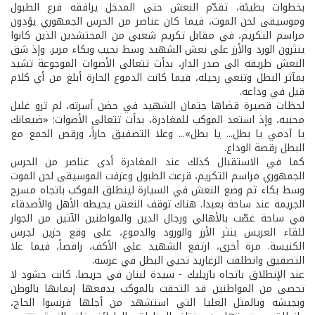
بخطوات بطيئة، تقدّم النعش حتى المدخل يرافقه قرع الطبول
وموسيقى لحن الموت، فيما كان عناصر من الحرس الجمهوري يؤدون
مراسم التكريم، في مقابل تكريم شعبي من المحتشدين الذين كانوا
ينثرون الورد والأرز على نعش الشهيد وسط نحيب وبكاء مرير. وإذ شق
النعش طريقه الى صدر الدار، بدأت تتعالى الأصوات الموجوعة تشيد
بمآثر البطل وتنعي رحيله، فيما كانت الدموع الحارة أبلغ من أي كلام
قيل في وداعه.
لحظات قصيرة قضاها جثمان الشهيد في حضن أسرته، لم ترو غليل
محبيه، وإذ استعد الموكب للمغادرة، بدأت تتعالى الأصوات: «ضيعانك
يا آدمي يا بطل... يا بطل»... وعلا التصفيق حاراً، ورقص الجمع مع
البطل رقصة الوداع.
كما في الاستقبال كذلك عند المغادرة أدى عناصر من الحرس
الجمهوري مراسم التكريم، قرعت الطبول وعزفت الموسيقى لحن الموت
وسط بكاء ثم وضع النعش في السيارة لينطلق الموكب باتجاه مسرح
الجريمة عند ساحة بعبدا. هناك توقف النعش يحيطه الأهل والأصدقاء
في ساحة غصّت بالأهالي ورجال الدين والمواطنين الآتين من الجوار
للقاء العريس بنثر الأرز والورود والدموع، على وقع حزين لجرس
الكنيسة. مرة أخرى، ارتفع الشهيد على الأكف، راقصاً، فيما علا
التصفيق وانطلقت الزغاريد تحيي البطل في عرسه.
عند الإنطلاق باتجاه بازيليك - سيدة لبنان في حريصا. كانت حشود لا
تحصى من المواطنين قد التحقت بالموكب يدفعها إيمانها بالوطن
وبجيشه وبالمثل العليا التي استشهد من أجلها فرنسوا الحاج،