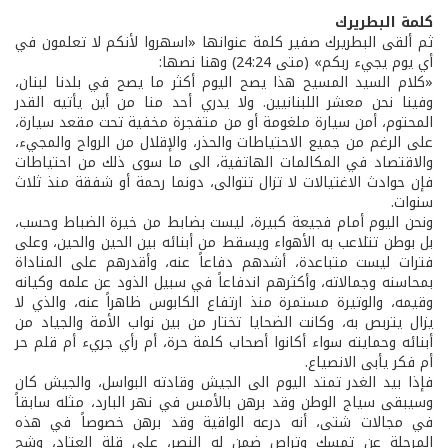
كلمة البطريرك
ثم ألقى البطريرك صفير كلمة عنوانها «اسهروا لأنكم لا تعلمون في
أي يوم يجيء ربكم» (متى 24:24) وهنا نصها:
«كلام السيد المسيح هذا يصح اليوم أكثر ما يصح في بلدنا لبنان،
وفينا نحن معشر اللبنانيين. ولا يدري أحد منا من أين يأتيه القدر
المحتوم، أمن سيارة ملغومة أو من متفجرة مخفية تحت مقعد سيارة،
على الرغم من جميع الاحتياطات والحذر، والإقلال من الرواح والمجيء،
والاقتصاد في المكالمات الهاتفية، الى ما سوى ذلك من احتياطات
فإن حوادث الاغتيالات لا تزال تتوالى، دونما رحمة أو شفقة منذ ثلاث
سنوات.
ونحن اليوم أمام فجيعة كبيرة، ليست بضابط من خيرة الضباط وحسب،
بل بوطن تتلاعب به الأهواء ويسقط من أبنائه بين الحين والحين، وعلى
فترات ليست متباعدة، أشدهم دفاعاً عنه، وأقدرهم على المناداة
بمحاسنه وجمالاته، وأكثرهم اندفاعاً في سبيل الذود عن علمه وكيانه
وقيمه، والوتيرة مستمرة منذ ارتفاع الكابوس ظاهراً عنه، والذي لا
يزال يتربص به، وكانت الضحايا تختار من بين نواب الأمة والجياد من
أبنائه وحمايته سواء أكانوا أصحاب كلمة حرة، أم رأي جريء أم قلم حر
أم فكر يأبى الانصياع.
فإذا بيد الغدر تمتد اليوم الى الجيش وقادته البواسل، والجيش كان
وسيبقى سياج الوطن وقد برهن بالأمس في نهر البارد، مثله سابقاً
في مجالات شتى، أنه درعه الواقية وقد برهن خصوصاً في هذه
المرحلة عن تمسك وتراص ضمن له النصر، على قلة العتاد، وشح