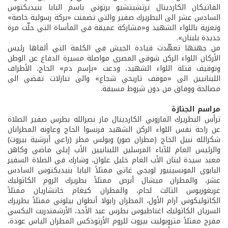
الفاتيكان الكاردينال ترتشيتشيو برتوني باسم البابا بنيديكتوس
السادس عشر الى البطريرك صفير والتي تضمنت «بركة رسولية خاصة»
وتعزية باللواء الشهيد و«مشاركة عميقة في المأساة التي حلّت مرة
جديدة بلبنان».
من جهتها تعهّدت قيادة الجيش في الكلمة التي ألقاها رئيس
الأركان اللواء الركن شوقي المصري مواصلة مسيرة الدفاع عن الوطن
وتوقيف قتلة اللواء الشهيد، ودعت «بإسم دم» الحاج، الأطراف
اللبنانيين الى «موقف تاريخي شجاع» والى تنازلات تفضي الى
مصالحة ووفاق من دون شروط مسبقة.
مراسم الجنازة
ترأس البطريرك الماروني الكاردينال مار نصرالله بطرس صفير الصلاة
عن راحة نفس اللواء الركن الشهيد فرنسوا الحاج وعاونه المطرانان
شكرالله نبيل الحاج (مطران صور) وبولس مطر (راعي أبرشية بيروت)
والرئيس العام للآباء المرسلين اللبنانيين الأب إيلي ماضي وكاهن
معبد سيدة لبنان الأب العام خليل علوان، وشارك في الصلاة السفير
البابوي المونسينيور لويجي غاتي ممثلاً البابا بنيديكتوس السادس
عشر، والمطران ميشال أبرص ممثلاً بطريرك الروم الكاثوليك
غريغوريوس الثالث لحام، والمطران كيغام خاتشاريان ممثلاً
الكاثوليكوس آرام الأول، المطران رابولا أنطوان بيلوني ممثلاً بطريرك
السريان الكاثوليك اغناطيوس بطرس عبد الأحد، الأرشمندريت اليكسي
مفرج ممثلاً متروبوليت بيروت للروم الأرثوذكس المطران الياس عودة،