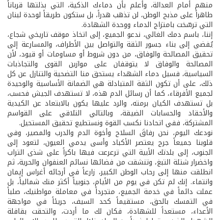
منهم أمام العدالة، وأعلم بأن دماءك الذكية، التي بذلتها قرباناً
طاهراً على مذبح الوطن، لن تذهب هدراً، بل ستكون طريقاً لوحدة لبنان
التي ترسّخت بامتزاج الدماء ووحدة الشهادة.
إننا، باسم دمك الغالي، ندعو الجميع، إلى اتخاذ موقف تاريخي شجاع،
يُفضي إلى بناء جسور الثقة والتواصل بين الأطراف، والمسارعة إلى
تحقيق المصالحة والوفاق، من دون شروط أو مساومات أو قيود، لأن
المصالحة والوفاق لا يتوقفان على موازين القوى والتجاذبات
السياسية، فسيل دماء الشهداء يستحق منا التضحية والتنازل عن كل
ذلك، على أن تكون الثقة المتبادلة هي الضمانة الأساسية والوحيدة
لجميع الأفرقاء، كما أن رسائل الدم هذه، لا تستهدف الجيش فحسب،
بل تستهدف الكيان برمته، والرد عليها يكون بالابتعاد عن الكيدية
والأحقاد والحسابات الضيقة، وبالتالي التلاقي على القواسم
المشتركة، ففي اتحادنا نكسب القوة ونستطيع تحقيق المستحيل.
نودعك اليوم، نحن رفاقَ السلاح وأخوة الدم والدرب والمصير، وفي
قلوبنا جميعاً جرح يعتصر الأكباد وأسى يدمي العيون، لتعود إلى
الجنوب، إلى بلدتك الأبية التي ترعرعت فيها باكراً على شذى التراب
واخضرار شتلة التبغ، وتنشقت من فضائها نسائم العنفوان والحرية، ثم
انطلقت منها إلى رحاب الوطن الكبير، زارعاً في أرجائه أغراس إيمان
وانتماء. إنك لم تكن في يوم من الأيام، جنوبياً أكثر منك شمالياً، بل
عملت دائماً في خدمة الجميع، متجرداً في معاملة مواطنيك، صلباً
في التمسك بالحق، مستقيماً كحد السيف، جريئاً في مواجهة
الأعداء، مستعداً للشهادة، فكان لك ما أردت، والتحقت بقافلة