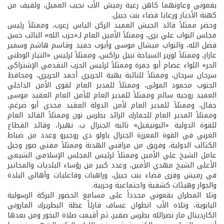
بقعوني وعاونهما كاهن رعية رميش الأب نجيب العميل، ولفيف من
كهنة الأديار ورعايا قضاء بنت جبيل.
وحضر ممثلاً قائد الجيش العميد الركن الياس زعرب، وممثلاً رئيس
مجلس النواب علي بزي، وممثلاً الأمين العام لـ«حزب الله» النائب حسن
فضل الله، والنواب ميشال موسى وأيوب حميد وقاسم هاشم وسمير
عازار، وممثلاً لوزير السياحة نبيل براكس، وممثلاً لرئيس «التيار الوطني
الحر» اللواء عصام أبو جمرة وممثلاً لرئيس الحزب التقدمي الإشتراكي
سرحان سرحان، وممثلاً للنائبة بهية الحريري أحمد الحريري، ومحافظ
الجنوب محمود المولى، وممثلاً للمدير العام لقوى الأمن الداخلي
العميد روجيه سالم وممثلاً للمدير العام للأمن العام العقيد موسى
جفال، وممثلاً للمدير العام لأمن الدولة العقيد مجدي أبو ضرغم،
وممثلاً المدير العام للجمارك الرائد بطرس نون وممثلاً القائد العام
للقوة الدولية «اليونيفيل» نائبه الجنرال ب. نهيرا، وقائد القطاع
الغربي في القوة المعززة الجنرال باولو دي روجيرو وعدد من ضباط
الكتائب الدولية، وفريق من مراقبي الهدنة وممثلاً مفتي صور وجبل
عامل الشيخ علي الأمين وممثلاً لرئيس المجلس الإسلامي الشيعي
الأعلى الشيخ مهدي الأمين، وعدد كبير من رؤساء البلديات والمخاتير
في رميش وقرى قضاء بنت جبيل، وراهبات وفاعليات وأهالي البلدة
والجوار وهيئات كشفية واجتماعية وحزبية.
وتلا المطران بقعوني مجدداً على مسامع الحضور البركة الرسولية
البابوية، وتلاه الأب انطوان عساف قارئاً عظة البطريرك الماروني
الكاردينال مار نصرالله بطرس صفير، ثم أقيمت صلاة البخور ومن بعدها