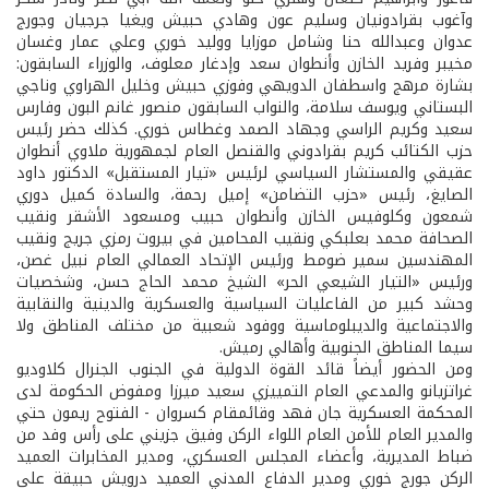
وآغوب بقرادونيان وسليم عون وهادي حبيش ويغيا جرجيان وجورج
عدوان وعبدالله حنا وشامل موزايا ووليد خوري وعلي عمار وغسان
مخيبر وفريد الخازن وأنطوان سعد وإدغار معلوف، والوزراء السابقون:
بشارة مرهج واسطفان الدويهي وفوزي حبيش وخليل الهراوي وناجي
البستاني ويوسف سلامة، والنواب السابقون منصور غانم البون وفارس
سعيد وكريم الراسي وجهاد الصمد وغطاس خوري. كذلك حضر رئيس
حزب الكتائب كريم بقرادوني والقنصل العام لجمهورية ملاوي أنطوان
عقيقي والمستشار السياسي لرئيس «تيار المستقبل» الدكتور داود
الصايغ، رئيس «حزب التضامن» إميل رحمة، والسادة كميل دوري
شمعون وكلوفيس الخازن وأنطوان حبيب ومسعود الأشقر ونقيب
الصحافة محمد بعلبكي ونقيب المحامين في بيروت رمزي جريج ونقيب
المهندسين سمير ضومط ورئيس الإتحاد العمالي العام نبيل غصن،
ورئيس «التيار الشيعي الحر» الشيخ محمد الحاج حسن، وشخصيات
وحشد كبير من الفاعليات السياسية والعسكرية والدينية والنقابية
والاجتماعية والديبلوماسية ووفود شعبية من مختلف المناطق ولا
سيما المناطق الجنوبية وأهالي رميش.
ومن الحضور أيضاً قائد القوة الدولية في الجنوب الجنرال كلاوديو
غراتزيانو والمدعي العام التمييزي سعيد ميرزا ومفوض الحكومة لدى
المحكمة العسكرية جان فهد وقائمقام كسروان - الفتوح ريمون حتي
والمدير العام للأمن العام اللواء الركن وفيق جزيني على رأس وفد من
ضباط المديرية، وأعضاء المجلس العسكري، ومدير المخابرات العميد
الركن جورج خوري ومدير الدفاع المدني العميد درويش حبيقة على