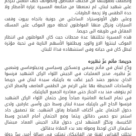
وانطلقت بعفويتها من مختلف المناطق والطوائف خلف النعش تترحم
على شهيد لبنان، لم تمنعها من متابعة المسيرة غزارة الأمطار ولا
حدة الطقس ولا زحمة الطرقات.
وعلى طول الأوتوستراد الساحلي من جونية باتجاه بيروت وقفت
السيارات وترجّل منها المواطنون لحظة مرور الموكب على المسلك
المقابل في طريقه الى حريصا.
هذه المسيرة تخللتها عدة محطات حيث كان المواطنون في انتظار
الموكب لينثروا الارز والورد ويطلقوا الأسهم النارية في تحية مؤثرة
لبطل كان في حياته وفي استشهاده فداءً للبنان.
حريصا: مأتم عزّ نظيره
ودّع لبنان في مأتم رسمي وعسكري وسياسي وديبلوماسي وشعبي
عزّ نظيره، مدير العمليات في الجيش اللواء الركن الشهيد فرنسوا
الحاج، بحضور حشد كبير غصّت به بازيليك سيدة لبنان في حريصا
والساحات المحيطة بها على الرغم من الطقس العاصف والمطر الذي
لم يتوقف منذ بدء الجناز حتى مغادرة الجميع البازيليك.
في تمام الساعة العاشرة صباحاً وصل جثمان اللواء الركن الشهيد
فرنسوا الحاج الى بازيليك سيدة لبنان وسط حزن وأسى عارمَين. ولدى
دخول الجثمان على أكتاف الضباط رفاق الشهيد، علا تصفيق حاد
استمر نحو خمس دقائق ريثما وضع الجثمان أمام المذبح وسط
الكنيسة. وتكرّر المشهد لدى دخول قائد الجيش العماد ميشال
سليمان الذي لوحظ وصوله بعد بدء الصلاة بدقائق.
تخللت القداس لفتة من الفاتيكان تمثلت في رسالة أمين سرّ دولة