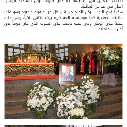
أقيمت التعازي في الكنيسة ثم دفن اللواء الركن الشهيد فرنسوا
الحاج في مدافن العائلة.
هكذا وُدع اللواء الركن الحاج من قبل كل من عرفوه وأحبوه وهو غادر
عائلته الصغيرة كما مؤسسته العسكرية بيته الثاني باكراً، وفي قلبه
غصة على الوطن وفي عينه دمعة على الجنوب الذي كان دوماً في
أول اهتماماته.