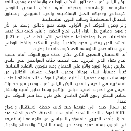
الركن الياس زعرب وممثلون للأحزاب الوطنية والإسلامية و«حزب الله»
و«الجماعة الإسلامية» و«حركة أمل» والحزب السوري القومي
الاجتماعي و«جبهة العمل الإسلامية» والحزب الشيوعي، وممثلون
للفصائل الفلسطينية وتحالف القوى الفلسطينية.
وإثر وصول الموكب الى الأولي، توقف بضع دقائق وسط نثر الأرز
والورود، وصافح نجل اللواء إيلي الحاج الحضور، وألقى كلمة شكر فيها
«لفاعليات صيدا ومنطقتها عاطفتهم التي تجلت في الاستقبال
الحاشد الذي يعكس محبة وتقديراً لوالدي الشهيد وللخط الوطني
الذي يمثله ضمن المؤسسة العسكرية، حامية الوطن».
أما الاستقبال الشعبي الثاني فكان لحظة مرور الموكب أمام مسجد
الحاج بهاء الدين الحريري، حيث اصطف مئات المواطنين على جانبي
الطريق ونثروا الورود والأرز على الجثمان وهم يلوحون بالأعلام اللبنانية،
كباراً وصغاراً، نساء ورجالاً. وغمرت الموكب عشرات الأكاليل من
مؤسسات تربوية وجمعيات أهلية. ورافق الموكب قائد منطقة الجنوب
العسكرية في الجيش العميد الركن الياس زعرب ومدير فرع مخابرات
الجيش في الجنوب العقيد عباس ابراهيم وسط تدابير أمنية وانتشار
لعناصر الجيش وقوى الأمن الداخلي على طول خط سير الموكب في
صيدا.
من شمال صيدا الى جنوبها حيث كانت محطة الاستقبال والوداع
الثالثة لموكب اللواء الشهيد أمام سرايا المدينة، وتقدم الحشد عبد
الخالق وأحمد الحريري والمسؤول السياسي عن «الجماعة الإسلامية»
في الجنوب بسام حمود وعدد من رؤساء البلديات والمصالح والدوائر
الحكومية.