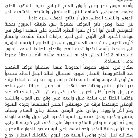
وأقيم قوس نصر رمزي بألوان العلم اللبناني تحية للشهيد الحاج،
وعزفت موسيقى كشافة لبنان المستقبل والشبكة الكشفية لحن
الموتى والنشيد الوطني قبل أن يتابع الموكب سيره جنوباً.
بين صيدا وصور تابع الموكب بصعوبة شق طريقه المزروع بمحبة
الجنوبيين الذين أبوا إلا أن يلقوا النظرة الأخيرة على شهيد الوطن في
عودته الأخيرة الى الأرض التي أحب. إجراءات أمنية مشددة وانتشار
كثيف للجيش حيث وقف العسكريون على كل الطريق الرئيسة المؤدية
الى مسقط رأسه، ليؤدوا تحية الفخر والوداع، لضابط استعد الجنوب
لاستقباله قائداً للجيش فإذ به يستقبله عشية الأعياد بطلاً مضرجاً
بدماء الشهادة.
سكان قرى الجنوب خصوصاً الحدودية منها استقبلوا موكب الشهيد
بعد الظهر وسط الأمطار الغزيرة استقبال القائد البطل العائد منتصراً
من أرض المعركة، وكانت له محطات توقف بارزة عند بلدات السلطانية -
دير انطار - تبنين ومثلث صف الهوا - بنت جبيل - عيناتا، وفي ساحة
عين إبل. وأخيراً كان العرس الكبير في رميش التي استقبلته عند
بركتها التحتا قرب ساحة منزل والديه على وقع لحن الموت والنشيد
الوطني عزفتهما فرقة من موسيقى الجيش أعقبتهما زغردة النسوة
ونثر الأرز والورود. وتوالى على الرقص بنعشه رفاق السلاح وشباب
رميش والأحبة ودخل دقيقتين للمرة الأخيرة الى منزل والديه، للوداع
ومن ثم توجه به رفاق السلاح محمولاً على الأكف الى كنيسة التجلي،
حيث ترأس صلاة البخور لراحة نفسه راعي أبرشية صور للموارنة المطران
شكرالله نبيل الحاج وراعي أبرشية صور للروم الكاثوليك المطران جورج