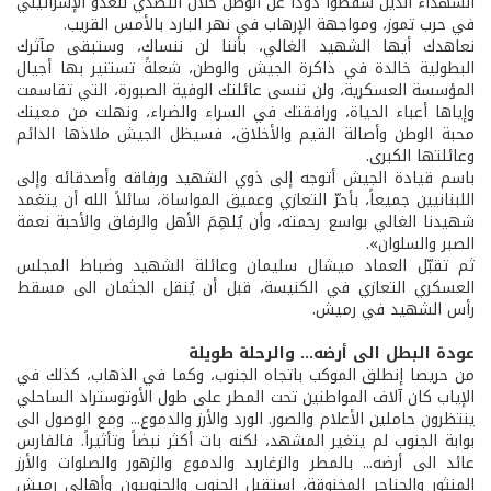
الشهداء الذين سقطوا ذوداً عن الوطن خلال التصدي للعدو الإسرائيلي
في حرب تموز، ومواجهة الإرهاب في نهر البارد بالأمس القريب.
نعاهدك أيها الشهيد الغالي، بأننا لن ننساك، وستبقى مآثرك
البطولية خالدة في ذاكرة الجيش والوطن، شعلةً تستنير بها أجيال
المؤسسة العسكرية، ولن ننسى عائلتك الوفية الصبورة، التي تقاسمت
وإياها أعباء الحياة، ورافقتك في السراء والضراء، ونهلت من معينك
محبة الوطن وأصالة القيم والأخلاق، فسيظل الجيش ملاذها الدائم
وعائلتها الكبرى.
باسم قيادة الجيش أتوجه إلى ذوي الشهيد ورفاقه وأصدقائه وإلى
اللبنانيين جميعاً، بأحرّ التعازي وعميق المواساة، سائلاً الله أن يتغمد
شهيدنا الغالي بواسع رحمته، وأن يُلهِمَ الأهل والرفاق والأحبة نعمة
الصبر والسلوان».
ثم تقبّل العماد ميشال سليمان وعائلة الشهيد وضباط المجلس
العسكري التعازي في الكنيسة، قبل أن يُنقل الجثمان الى مسقط
رأس الشهيد في رميش.
عودة البطل الى أرضه... والرحلة طويلة
من حريصا إنطلق الموكب باتجاه الجنوب، وكما في الذهاب، كذلك في
الإياب كان آلاف المواطنين تحت المطر على طول الأوتوستراد الساحلي
ينتظرون حاملين الأعلام والصور. الورد والأرز والدموع... ومع الوصول الى
بوابة الجنوب لم يتغير المشهد، لكنه بات أكثر نبضاً وتأثيراً. فالفارس
عائد الى أرضه... بالمطر والزغاريد والدموع والزهور والصلوات والأرز
المنثور والحناجر المخنوقة، استقبل الجنوب والجنوبيون وأهالي رميش