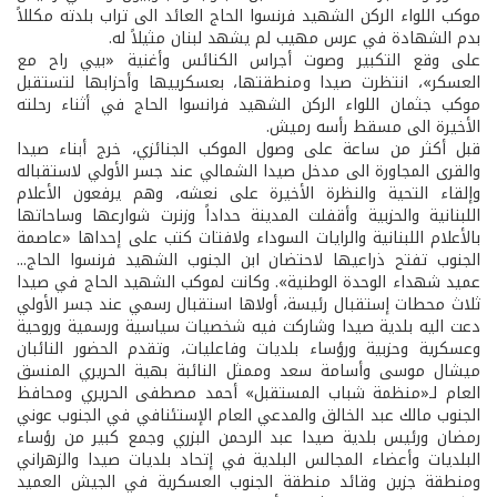
موكب اللواء الركن الشهيد فرنسوا الحاج العائد الى تراب بلدته مكللاً
بدم الشهادة في عرس مهيب لم يشهد لبنان مثيلاً له.
على وقع التكبير وصوت أجراس الكنائس وأغنية «بيي راح مع
العسكر»، انتظرت صيدا ومنطقتها، بعسكرييها وأحزابها لتستقبل
موكب جثمان اللواء الركن الشهيد فرانسوا الحاج في أثناء رحلته
الأخيرة الى مسقط رأسه رميش.
قبل أكثر من ساعة على وصول الموكب الجنائزي، خرج أبناء صيدا
والقرى المجاورة الى مدخل صيدا الشمالي عند جسر الأولي لاستقباله
وإلقاء التحية والنظرة الأخيرة على نعشه، وهم يرفعون الأعلام
اللبنانية والحزبية وأقفلت المدينة حداداً وزنرت شوارعها وساحاتها
بالأعلام اللبنانية والرايات السوداء ولافتات كتب على إحداها «عاصمة
الجنوب تفتح ذراعيها لاحتضان ابن الجنوب الشهيد فرنسوا الحاج...
عميد شهداء الوحدة الوطنية». وكانت لموكب الشهيد الحاج في صيدا
ثلاث محطات إستقبال رئيسة، أولاها استقبال رسمي عند جسر الأولي
دعت اليه بلدية صيدا وشاركت فيه شخصيات سياسية ورسمية وروحية
وعسكرية وحزبية ورؤساء بلديات وفاعليات، وتقدم الحضور النائبان
ميشال موسى وأسامة سعد وممثل النائبة بهية الحريري المنسق
العام لـ«منظمة شباب المستقبل» أحمد مصطفى الحريري ومحافظ
الجنوب مالك عبد الخالق والمدعي العام الإستئنافي في الجنوب عوني
رمضان ورئيس بلدية صيدا عبد الرحمن البزري وجمع كبير من رؤساء
البلديات وأعضاء المجالس البلدية في إتحاد بلديات صيدا والزهراني
ومنطقة جزين وقائد منطقة الجنوب العسكرية في الجيش العميد