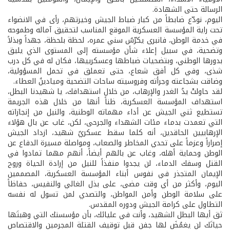
الرسالة حتى الشهادة.
اليوم، نودّع ضابطاً من كبار ضباط الجيش وخيرتهم، رأى في الانضواء
تحت راية المؤسسة العسكرية الموقع المناسب لتحقيق آماله وطموحه
في خدمة الوطن، فانبرى يكرّسُ سني عمره، لحظة بلحظة، جهداً وبذلاً
وتضحية، في سبيل إعلاء شأن مؤسسته إلى المستوى الذي يليق
بدورها الوطني، وبتضحيات ضباطها وعسكرييها، فكان له في كل درب
شذى، وفي كل أفق شعاع، حتى تعملق في تحمل المسؤولية،
وضاقت بشجاعته وجرأته وفروسيته ساحات التضحية وميادينُ العطاء.
لقد حاولتْ يدُ الغدر والإرهاب، من خلال استهدافك، يا شهيدنا البطل،
استهداف المؤسسة العسكرية، ظناً أنها من خلال هذه الجريمة
تستطيع ثني الجيش عن أداء مهماته الوطنية، والنيل من إنجازاته
التي تعمدت بدماء مئات الشهداء والجرحى، لكن، غاب عن بال هؤلاء
الإرهابيين الحاقدين، أنه كلما سقط عسكريٌ شهيد، ازداد الجيش
إصراراً وعزماً على تحدي المخاطر والصعاب، ومواصلة مسيرة الدفاع عن
الوطن وحماية أهله، وغاب عن بالهم أيضاً، أنهم مهما تمادوا في
القتل وسفك الدماء، لن يجدوا منفذاً للنيل من إرادة الحياة وروح
الإيمان المتجذر في نفوس أبناء المؤسسة العسكرية، المصممين
اليوم، وأكثر من أي وقت مضى، على بذل الغالي والنفيس، حفاظاً
على سلامة الوطن وأمن المواطن، والتصدي لمن تسول له نفسه
التطاول على كرامة الجيش ودوره المقدس.
ثق أيها البطل الشهيد، وأنت في عليائك، بأن مؤسستك التي وهبتَها
حياتَك لن يغمُضَ لها جفن قبل توقيف القتلة المجرمين والاقتصاص