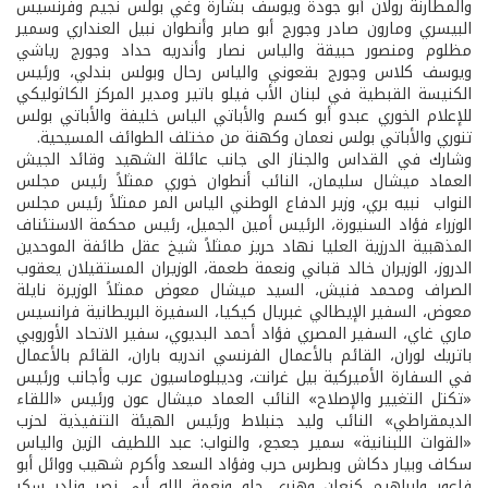
والمطارنة رولان أبو جودة ويوسف بشارة وغي بولس نجيم وفرنسيس
البيسري ومارون صادر وجورج أبو صابر وأنطوان نبيل العنداري وسمير
مظلوم ومنصور حبيقة والياس نصار وأندريه حداد وجورج رياشي
ويوسف كلاس وجورج بقعوني والياس رحال وبولس بندلي، ورئيس
الكنيسة القبطية في لبنان الأب فيلو باتير ومدير المركز الكاثوليكي
للإعلام الخوري عبدو أبو كسم والأباتي الياس خليفة والأباتي بولس
تنوري والأباتي بولس نعمان وكهنة من مختلف الطوائف المسيحية.
وشارك في القداس والجناز الى جانب عائلة الشهيد وقائد الجيش
العماد ميشال سليمان، النائب أنطوان خوري ممثلاً رئيس مجلس
النواب نبيه بري، وزير الدفاع الوطني الياس المر ممثلاً رئيس مجلس
الوزراء فؤاد السنيورة، الرئيس أمين الجميل، رئيس محكمة الاستئناف
المذهبية الدرزية العليا نهاد حريز ممثلاً شيخ عقل طائفة الموحدين
الدروز، الوزيران خالد قباني ونعمة طعمة، الوزيران المستقيلان يعقوب
الصراف ومحمد فنيش، السيد ميشال معوض ممثلاً الوزيرة نايلة
معوض، السفير الإيطالي غبريال كيكيا، السفيرة البريطانية فرانسيس
ماري غاي، السفير المصري فؤاد أحمد البديوي، سفير الاتحاد الأوروبي
باتريك لوران، القائم بالأعمال الفرنسي اندريه باران، القائم بالأعمال
في السفارة الأميركية بيل غرانت، وديبلوماسيون عرب وأجانب ورئيس
«تكتل التغيير والإصلاح» النائب العماد ميشال عون ورئيس «اللقاء
الديمقراطي» النائب وليد جنبلاط ورئيس الهيئة التنفيذية لحزب
«القوات اللبنانية» سمير جعجع، والنواب: عبد اللطيف الزين والياس
سكاف وبيار دكاش وبطرس حرب وفؤاد السعد وأكرم شهيب ووائل أبو
فاعور وابراهيم كنعان وهنري حلو ونعمة الله أبي نصر ونادر سكر