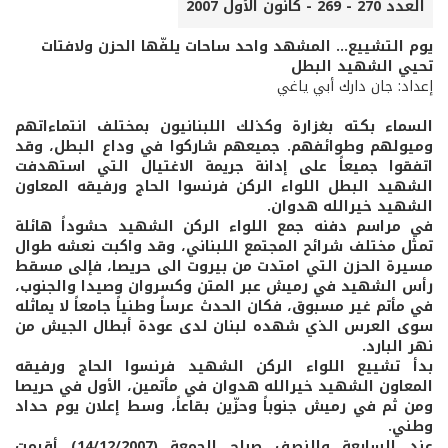
العدد 270 - 269 - كانون الأول 2007
يوم التشييع... المشهد واحد ساحات يلفّها الحزن ولافتات
تحيي الشهيد البطل
إعداد: جان دارك أبي ياغي
السماء بكته بغزارة وكذلك اللبنانيون بمختلف انتماءاتهم
وميولهم وطوائفهم. جميعهم شاركوا في وداع البطل، وقد
اتفقوا جميعاً على إدانة جريمة الاغتيال التي استهدفت
الشهيد البطل اللواء الركن فرنسوا الحاج ورفيقه المعاون
الشهيد خيرالله هدوان.
في مراسم دفنه جمع اللواء الركن الشهيد حشوداً هائلة
تمثل مختلف شرائح المجتمع اللبناني، وقد واكبت نعشه طوال
مسيرة الحزن التي امتدت من بيروت الى حريصا، فإلى مسقط
رأس الشهيد في رميش عبر المتن وكسروان وصيدا والجنوب،
في مأتم غير مسبوق، فكان الحدث عرساً وطنياً جامعاً لا يماثله
سوى العرس الذي شهده لبنان لدى عودة أبطال الجيش من
نهر البارد.
بدأ تشييع اللواء الركن الشهيد فرنسوا الحاج ورفيقه
المعاون الشهيد خيرالله هدوان في مأتمين، الأول في حريصا
ومن ثم في رميش جنوباً وحزّين بقاعاً، وسط إعلان يوم حداد
وطني.
عند السابعة والنصف صباح الجمعة (14/12/2007) أقيمت