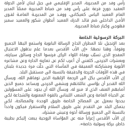
رأس وفد من المديرية، المدير الإقليمي في جبل لبنان لأمن الدولة
العقيد جورج قرعة على رأس وفد من ضباط المديرية ممثلاً المدير
العام العميد الياس كعيكاتي، ووفـد من المديريـة العامـة لقـوى
الأمـن الداخلي ضم قائد الدرك العميد أنطوان شكور والعميد سمير
قهوجي وكبار ضباط المديرية.
البركة الرسولية الخاصة
بعد الإنجيل، تلا المطران الحاج الرسالة البابوية واستمع اليها الجميع
وقوفاً، وهنا نصها: «إن الأب الأقدس بعدما علم بذهول الاغتيال
المفجع الذي تسبّب بوفاة اللواء الركن فرنسوا الحاج وسائق سيارته،
وبعشرات الجرحى, كلفني أن أعرب لكم عن تعازيه الحارة وعن مشاعره
الأبوية ومشاركته العميقة في المأساة التي حلّت مرة جديدة بلبنان
في هذه الأوقات الحرجة والدقيقة بالنسبة الى مستقبل البلد.
إن الأب الأقدس يكل الى الرحمة الإلهية الذين توفاهم الله، ويسأل
الله القدير أن يؤاسي عائلاتهم ويشفي الجرحى ويساعد جميع الذين
أصابهم العنف الذي لا مبرر له، ويسأل الله أن يجود على المسؤولين
عن الحياة العامة وعن الشعب اللبناني بالقوة المعنوية والشجاعة لكي
يجدوا بمعزل عن المصالح الخاصة طريق الوحدة والمصالحة، لكي
يتمكن البلد من التقدم على طريق السلام والاستقرار فيكون واحداً
بالنسبة الى الجميع ورسالة أخوة وعيش مشترك.
إن الأب الأقدس إعراباً منه عن المؤاساة الروحية يبعث إليكم بطيبة
خاطر، بركة رسولية خاصة».