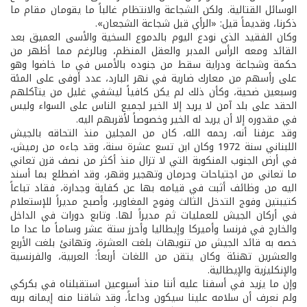
الوسائل القتالية. ولكن الشجاعة والانتظام غالباً ما يقومان مقام ما
ذكرنا، وقديماً قيل: «الرأي قبل شجاعة الشجعان».
وكان الفقيد الذي نودع اليوم بالدموع السخية والأسى العميق بعد
القائد ومعه الرأس المدبر والعقل المنظم، وبالرغم مما أظهر من
حكمة وشجاعة ودراية سقط من جنوده بالأمس في ما خاضوا وهو
على رأسهم من معارك ضارية في نهر البارد، عدد أوفى على المئة
وسبعين ضحية، وكأن ذلك لم يكن كافياً ليشفي غليل من يتآكلهم
الحقد على بلد آمن لا يريد إلا الخير لجميع الناس على السواء وليس
في مقدوره إلا أن يريد له الخير وخصوصاً لأقربهم اليه.
وقد عرفنا أنه، رحمه الله، كان من المجلين منذ التحاقه بالجيش
اللبناني سنة 1972 وكان ابن تسع عشرة سنة، وقد جاءه من رميش،
في أرض الجنوب المنكوبة التي لا تزال منذ أكثر من نصف قرن تعاني
ما تعاني من اجتياحات وحرمان وتهجير وقهر، وقد اضطلع بما أسند
اليه من وظائف أثبت في قيامه بها عن كفاية وجدارة، فقاد تباعاً
كتيبتين وفوج التدخل الثالث وفوج المغاوير، وأصبح مديراً للإستعلام
في أركان الجيش للعمليات ثم مديراً لها. وتابع دورات في الداخل
والخارج في فرنسا وأميركا وإيطاليا وأحرز ستة عشر وساماً ما عدا ما
خصه به قائد الجيش من تنويهات بلغت العشرة، وتهانئ بلغت الأربع
والعشرين تهنئة وكان يتقن من اللغات أربعاً: العربية، والفرنسية
والإنكليزية والإيطالية.
وإن ما يزيد في أسفنا عليه أننا منذ أسبوعين استقبلناه في بكركي
ولم نعرف أن سلامه علينا سيكون وداعاً، وقد شاقنا منه إيمانه بربه