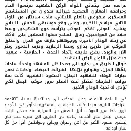
مراسم نقل جثماني اللواء الركن الشهيد فرنسوا الحاج
ومرافقه المعاون الشهيد خيرالله هدوان من المستشفى
العسكري ملفوفَين بالعلم اللبناني، فأدت سريتان من اللواء
الثاني مراسم التكريم، وعلى وقع موسيقى الجيش اللبناني
ونشيد الموتى تقدّم الموكب يترأسه ذوو الشهيدين وسط
حشد من المواطنين. رفاق السلاح حملوا النعشين على الأكف
في رحلة الوداع الأخيرة ووجوههم غارقة في الحزن. وانطلق
الموكب من طريق بدارو وسط الزغاريد وذرف الدموع ونثر
الأرز والورد، يشق طريقه باتجاه الحدث - الحازمية - فبعبدا
حيث منزل اللواء الركن الشهيد.
طوال الطريق من بدارو الى بعبدا كان المشهد واحداً: ساحات
يلفّها الحزن، وشوارع تزيّنها الشرائط البيضاء، ولافتات تحمل
عبارات الوفاء للشهيد البطل. الحشود الشعبية كانت تملأ
جوانب الطرقات تنتظر تحت المطر مرور موكب البطل لكي
تؤدي له تحية الوداع الأخير.
في الساعة الثامنة، وصل الموكب الى مستديرة بعبدا، تتقدمه
الدراجات النارية، فيما كانت الطوافات العسكرية تحلّق في الأجواء
فوق خط سير الموكب. أُنزل النعش من السيارة عند مدخل البلدة
ليرقص البطل على أكتاف رفاقه في الطريق الى منزله حيث كان
ينتظره محبوه الكثر من أهل وجيران ورفاق ومواطنين أتوا من كل
لبنان لوداعه.