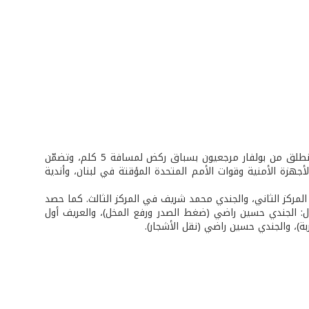
احتفل نادي عطالله الرياضي – مرجعيون بعيد الجيش في يوم الشباب الرياضي الذي انطلق من بولفار مرجعيون بسباق ركض لمسافة 5 كلم، وتضمّن
جهزة الأمنية وقوات الأمم المتحدة المؤقتة في لبنان، وأندية
لمركز الثاني، والجندي محمد شريف في المركز الثالث. كما حصد
ول: الجندي حسين راضي (ضغط الصدر ورفع المخل)، والعريف أول
بة)، والجندي حسين راضي (نقل الأشجار).