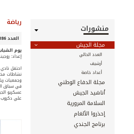
رياضة
منشورات
العدد 386 - 387 - أيلول 2017
مجلة الجيش
يوم الشباب
العدد الحالي
إعداد: روجين
أرشيف
أعداد خاصة
نشاطات مختل
وجمعيات رياض
مجلة الدفاع الوطني
في سباق الر
أناشيد الجيش
عسكريو الجي
علي دكروب (ا
السلامة المرورية
إحذروا الألغام
برنامج الجندي