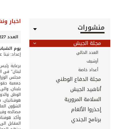
اخبار ون
منشورات
العدد 227 - أيار 2004
مجلة الجيش
يوم الشباب
العدد الحالي
إعداد: نينا 
أرشيف
برعاية رئيس
أعداد خاصة
لبنان" في ال
مجلس الوزرا
مجلة الدفاع الوطني
جمعية حقوق 
أناشيد الجيش
بلبنان، والى
الوطن والدو
السلامة المرورية
هوفنانيان، 
الشؤون العا
إحذروا الألغام
مصالحه وقيم
وأكد هوفنان
برنامج الجندي
المقابل الى