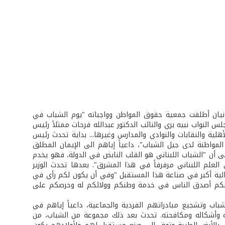
نانيان أطلقت جمعية حقوق المواطن وواجباته "يوم الشباب في
س النواب نبيه بري والنائب الدكتور عبدالله فرحات ممثلاً رئيس
لية والنقابات والنوادي والمدارس وغيرها... بداية تحدث رئيس
واطنة لدى جيل الشباب"، داعياً إياهم الى الإيمان المطلق
لى أن "الشباب اللبناني هو القلب النابض في الدولة، فهو يخدم
لعلم اللبناني مرفرفاً في هذا المشرق". بعدها تحدث الوزير
عالية أكبر في صناعة هذا المستقبل "وفي أن يكون لكم رأي في
ن بأنكم أصدق الناس في خدمة وطنكم وولائكم له وحرصكم على
اب وتشجيع مبادراتهم الفردية والجماعية، داعياً إياهم في
واعه وأشكاله ومكافحته. تحدث بعد ذلك مجموعة من الشباب، من