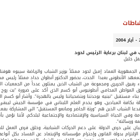
شاطات
 في لبنان برعاية الرئيس لحود
عقل خليل
 الجمهورية العماد إميل لحود ممثلاً بوزير الشباب والرياضة سيبوه هوف
معهد الأنطوني بعبدا ­ الحدت، بحضور الدكتور أنطوان حداد ممثلاً رئيس مجل
ء رفيق الحريري ومجموعة من الشباب الذين يمثلون عدداً من الجمعيات الأه
المواطن المحامي أنطونيوس أبو كسم الذي أكد على ضرورة "بث روح الم
 بناء مستقبل "نبنيه بوحدتنا وبتضحياتنا وليس بالهجرة". وأشار أبو كسم ا
لة بكافة الميادين، وهو يخدم العلم اللبناني في مؤسسة الجيش ليبقى ا
فدعا الشباب الذين هم "ورثة الحاضر وصانعو المستقبل" الى المشاركة بف
مة وفي الحياة السياسية والإقتصادية والإجتماعية لبلدكم، لأننا نؤم
ه ورسالته".
يان على حرص الدولة على دعم الحركات الشبابية، وخلق فرص العمل للشب
 الإلتزام بدولة القانون وإحترام مؤسساته والإبتعاد عن الفساد بكل أن