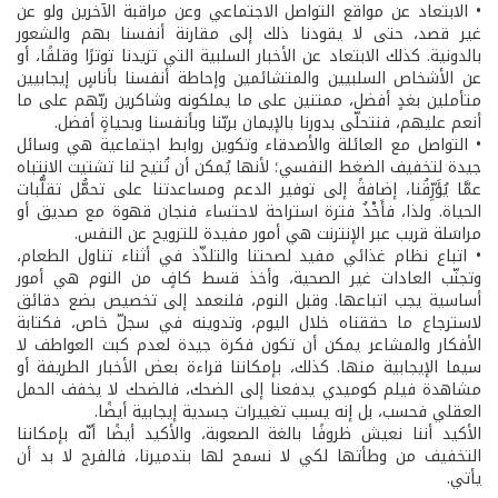
• الابتعاد عن مواقع التواصل الاجتماعي وعن مراقبة الآخرين ولو عن
غير قصد، حتى لا يقودنا ذلك إلى مقارنة أنفسنا بهم والشعور
بالدونية. كذلك الابتعاد عن الأخبار السلبية التي تزيدنا توترًا وقلقًا، أو
عن الأشخاص السلبيين والمتشائمين وإحاطة أنفسنا بأناسٍ إيجابيين
متأملين بغدٍ أفضل، ممتنين على ما يملكونه وشاكرين ربّهم على ما
أنعم عليهم، فنتحلّى بدورنا بالإيمان بربّنا وبأنفسنا وبحياةٍ أفضل.
• التواصل مع العائلة والأصدقاء وتكوين روابط اجتماعية هي وسائل
جيدة لتخفيف الضغط النفسي؛ لأنها يُمكن أن تُتيح لنا تشتيت الانتباه
عمَّا يُؤَرِّقُنا، إضافةً إلى توفير الدعم ومساعدتنا على تحمُّل تقلُّبات
الحياة. ولذا، فأَخْذُ فترة استراحة لاحتساء فنجان قهوة مع صديق أو
مراسَلة قريب عبر الإنترنت هي أمور مفيدة للترويح عن النفس.
• اتباع نظام غذائي مفيد لصحتنا والتلذّذ في أثناء تناول الطعام،
وتجنّب العادات غير الصحية، وأخذ قسط كافٍ من النوم هي أمور
أساسية يجب اتباعها. وقبل النوم، فلنعمد إلى تخصيص بضع دقائق
لاسترجاع ما حققناه خلال اليوم، وتدوينه في سجلّ خاص، فكتابة
الأفكار والمشاعر يمكن أن تكون فكرة جيدة لعدم كبت العواطف لا
سيما الإيجابية منها. كذلك، بإمكاننا قراءة بعض الأخبار الطريفة أو
مشاهدة فيلم كوميدي يدفعنا إلى الضحك، فالضحك لا يخفف الحمل
العقلي فحسب، بل إنه يسبب تغييرات جسدية إيجابية أيضًا.
الأكيد أننا نعيش ظروفًا بالغة الصعوبة، والأكيد أيضًا أنّه بإمكاننا
التخفيف من وطأتها لكي لا نسمح لها بتدميرنا، فالفرج لا بد أن
يأتي.