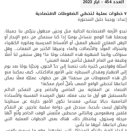
العدد 454 - أيار 2023
٧ خطوات عملية لتخطي الضغوطات الاقتصادية
إعداد: روجينا خليل الشختورة
تبدو الأزمة الاقتصادية الحالية مثل وحشٍ مجهول يتربّص بنا جميعًا،
ويجعلنا هذا الوضع نتساءل يوميًا إذا كنا سنتمكن من دفع الإيجار أو
الرهن العقاري للشهر المقبل، أو الأقساط المدرسية وفاتورة الكهرباء
واشتراك المولّد والاتّصالات والماء وغيرها الكثير من النفقات... وهل
ستواكب رواتبنا الشهرية هذه النفقات يومًا ما؟ وهل ستبقى لنا أصلًا
وظيفة في العام المقبل لتأمين لقمة العيش؟
أسئلة وهواجس كثيرة باتت تتعبنا إلى حدّ الجنون، وتجرّنا يومًا بعد يوم
إلى الانهيار وفقدان السيطرة على الأمور فالاكتئاب. كيف يمكننا منع
كل هذه الضغوطات من سحقنا؟ هل من خطوات عمليّة فعلًا يمكن
اتباعها لتخطي الواقع الصعب بأقلّ أضرار ممكنة؟
الابتعاد عن المقارنة بين الماضي والحاضر وعن التفكير الدائم
بالمستقبل هو أول ما يجب فعله، تقول المرشدة النفسية والأستاذة
الجامعية ديالا عيتاني، فعندما تكون الأمور خارجة عن سيطرتنا
والحلول ليست بأيدينا، سندخل في دوامة سلبية عاجزين عن التقدّم
قلقين ومهمومين وبالتالي محبطين. فلْنَعِش الوقت الحاضر ولْنَعِ أنّها
مرحلة وستزول، وبانتظار ذلك، هناك بعض الخطوات العملية التي
يمكن اتباعها، أبرزها ما يأتي:
• اتخاذ القرار بالتنبّه للمشاكل التي تواجهنا، وهو ما نسميه بالوعي