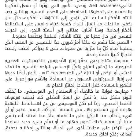
الذاتيSelf awareness، وتحديد الأمور التي توتّرنا أو تشغل تفكيرنا
والتصميم على تخطيها للمحافطة على الصحة النفسية. وبالتالي يجب
التنبّه للأفكار السلبية التي تؤدي إلى التشوّهات الفكرية، مثل «لن
يكفي ما نملك من المال لشراء كسرة خبز!» والعمل على استبدالها
بأفكار إيجابية. وهنا أشارت عيتاني إلى أهميّة اللجوء إلى المرشد
النفسي في حال عجزنا عن التنبّه للأفكار السلبية وتجنّبها بمفردنا.
• التعبير عمّا نشعر به تباعًا أمرٌ ضروري جدًا للتنفيس عن الغضب الذي
يختلجنا تجاه كلّ ما نمرّ به من صعوبات، حتى لا يتراكم الغضب ويُحدث
انفجارًا كبيرًا دفعةً واحدة.
• ممارسة نشاط بدني يحفّز إفراز الأندورفين والكيميائيات العصبية
الطبيعية، ما يُحسّن المزاج ويُعزِّز الإحساس بالراحة النفسية. فلنتعمّد
المشي أو الركض أو التنزه في الطبيعة حيث تلعب الألوان أيضًا دورها
في إفراز السيروتونين المسؤول عن السعادة. والأهم هو إصرارنا على
الشعور بالسعادة خلال النشاط المقرّر القيام به.
• ممارسة هواية ما كالغناء أو الاستماع إلى الموسيقى، ما يُخفِّف
التوتُّر بشكل جيد إذ يُقلِّل من الشدِّ العضلي كما يُخفف هرمونات
الضغط العصبي. وإذا لم تكن الموسيقى من بين اهتماماتنا، فلنهتمَّ
بهواية أخرى نستمتع بها، مثل البستنة، الحياكة، الرسم، الطبخ أو أي
شيء يتطلَّب منا التركيز على ما نفعله بدلًا مما نعتقد أنه ينبغي
علينا أن نفعله. كذلك تطوير مهارة ما أو تعلّم شيء جديد يساعدنا
في التركيز على مجالات أخرى في الحياة، وبالتالي إمكانية تحقيق
أهداف وفتح آفاق جديدة.