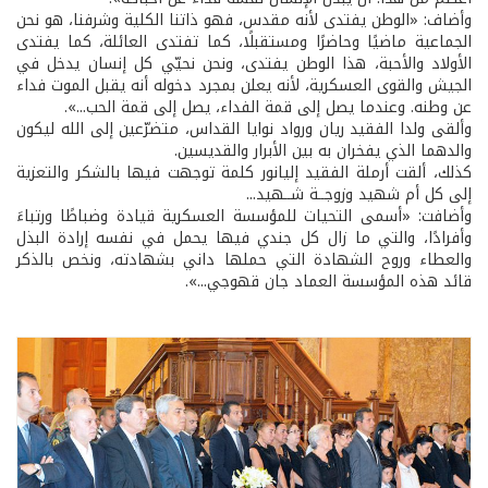
وأضاف: «الوطن يفتدى لأنه مقدس، فهو ذاتنا الكلية وشرفنا، هو نحن
الجماعية ماضيًا وحاضرًا ومستقبلًا، كما تفتدى العائلة، كما يفتدى
الأولاد والأحبة، هذا الوطن يفتدى، ونحن نحيّي كل إنسان يدخل في
الجيش والقوى العسكرية، لأنه يعلن بمجرد دخوله أنه يقبل الموت فداء
عن وطنه. وعندما يصل إلى قمة الفداء، يصل إلى قمة الحب...».
وألقى ولدا الفقيد ريان ورواد نوايا القداس، متضرّعين إلى الله ليكون
والدهما الذي يفخران به بين الأبرار والقديسين.
كذلك، ألقت أرملة الفقيد إليانور كلمة توجهت فيها بالشكر والتعزية
إلى كل أم شهيد وزوجــة شــهيد...
وأضافت: «أسمى التحيات للمؤسسة العسكرية قيادة وضباطًا ورتباءَ
وأفرادًا، والتي ما زال كل جندي فيها يحمل في نفسه إرادة البذل
والعطاء وروح الشهادة التي حملها داني بشهادته، ونخص بالذكر
قائد هذه المؤسسة العماد جان قهوجي...».