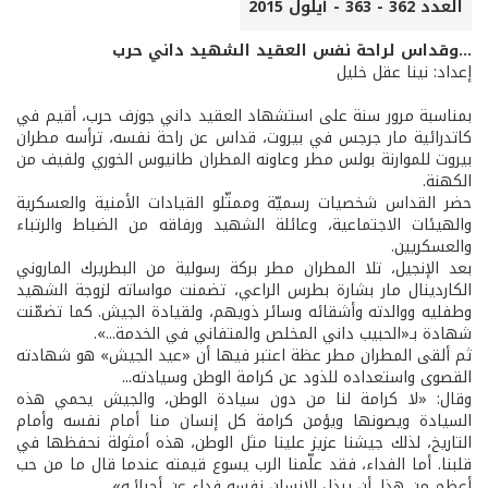
العدد 362 - 363 - أيلول 2015
…وقداس لراحة نفس العقيد الشهيد داني حرب
إعداد: نينا عقل خليل
بمناسبة مرور سنة على استشهاد العقيد داني جوزف حرب، أقيم في
كاتدرائية مار جرجس في بيروت، قداس عن راحة نفسه، ترأسه مطران
بيروت للموارنة بولس مطر وعاونه المطران طانيوس الخوري ولفيف من
الكهنة.
حضر القداس شخصيات رسميّة وممثّلو القيادات الأمنية والعسكرية
والهيئات الاجتماعية، وعائلة الشهيد ورفاقه من الضباط والرتباء
والعسكريين.
بعد الإنجيل، تلا المطران مطر بركة رسولية من البطريرك الماروني
الكاردينال مار بشارة بطرس الراعي، تضمنت مواساته لزوجة الشهيد
وطفليه ووالدته وأشقائه وسائر ذويهم، ولقيادة الجيش. كما تضمّنت
شهادة بـ«الحبيب داني المخلص والمتفاني في الخدمة...».
ثم ألقى المطران مطر عظة اعتبر فيها أن «عيد الجيش» هو شهادته
القصوى واستعداده للذود عن كرامة الوطن وسيادته...
وقال: «لا كرامة لنا من دون سيادة الوطن، والجيش يحمي هذه
السيادة ويصونها ويؤمن كرامة كل إنسان منا أمام نفسه وأمام
التاريخ، لذلك جيشنا عزيز علينا مثل الوطن، هذه أمثولة نحفظها في
قلبنا. أما الفداء، فقد علّمنا الرب يسوع قيمته عندما قال ما من حب
أعظم من هذا. أن يبذل الإنسان نفسه فداء عن أحبائـه».