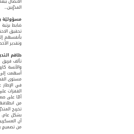
المدرِّبين...
مسؤوليّة و
ضابط برتبة ن
تحقيق الاحتر
بأنفسهم إلى
وتقدير الأخط
طاقم التدر
أسهمت إلى ج
مستوى القفز
في الإطار ع
القفزات على 
أمّا على صعي
تخريج المتدرّبين في ال
بشكل عام، أج
من تصميمٍ و