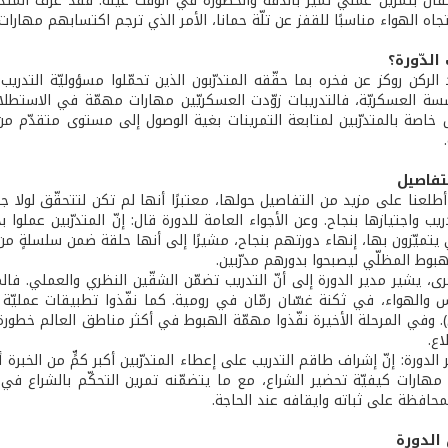
فال بتمرين عملي تميّز بالدقة والخطورة في الوقت عينه. فقد عرف المتدرّ
جاه الهواء مناسبًا للقفز عن تلّة حمانا، الأمر الذي ترجم اكتسابهم مهار
الدّورة؟
الركن روكز عن فخره بما حقّقه المتدرّبون الذين تحمّلوا مسؤوليّة التدريب ا
سة العسكريّة، فالتدريبات زوّدت العسكريّين مهارات مهمّة في الاستطلاع
اصة بالمتدرّبين لمتابعة التمرينات بغية الوصول إلى مستوى متقدّم من ال
تفاصيل
 أطلعنا على مزيد من التفاصيل حولها، معتبرًا أنها لم تكن لتتحقّق لولا
يب واجتيازها بنجاح. وعن الأجواء العامة للدورة قال: إنّ المتدرّبين عملو
ي يتميّزون بها، إنهاء دورتهم بنجاح، مشيرًا إلى أنها حلقة ضمن سلسلةٍ م
بوط المظلّي ليصبحوا بدورهم مدرّبين.
ى، يشير مدير الدورة إلى أنّ التدريب تضمّن الشقّين النظري والعملي. فالمت
والهواء، في ثكنة غسّان رمّان في رومية. كما نفّذوا تطبيقات عمليّة ف
). وفي المرحلة الأخيرة نفّذوا مهمّة الهبوط في أكثر مناطق العالم خطورة
اع.
لدورة: إنّ إشراف طاقم التدريب على إعطاء المتدرّبين أكبر كمٍّ من الخبرة
هارات كيفيّة تحضير الشراع، مع ما يتضمّنه تمرين التحكّم بالشراع في م
حافظة على ثباته وايقافه عند الحاجة.
الدورة