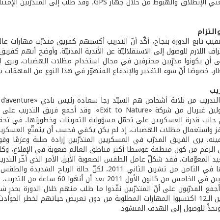
الاتصال ببقعتَي الإنطلاق والهبوط من خلال جهاز S
التزام
قيب تابع الدورة بنجاح، أكَّد أنّ التدريب أكسبهم كفريق متدرّب مهارات عا
اف اللازم للوصول إلى الاستقلاليّة عن الأندية المدنيّة. وأوضح أنهم كفري
 أن يكونوا مدرِّبين محترفين في مجال استخدام مظلات الهضبات. ويرى الن
ار، خصوصًا أنّ سوء التقدير والإندفاع المتهوّر في هذا النوع من المهمّات ي
يب
والآنسة كارولين غبريال من شركة «Exit to Nature»
انب قدرة العسكريين على تحمّل مسؤولية التمرينات وخطورتها، في تحقيق
 واستعمال مظلات الهضبات، إذ لم يكن يكفي فحسب أن يتمتّع العسكريون با
ينه، يرى الفريق المدرّب في العسكريين المتدرّبين إرادة صلبة وعزمًا 
الرغم من كون منطقة غوسطا أكثر مناطق العالم صعوبة في الإقلاع، وكانت ا
د المعوّقات، فقد شكلّ عامل الطقس الصعوبة الأبرز، الأمر الذي أخّر التدريبا
من انطلاقها في الثامن من تشرين الثاني 2011، لكنّ 
خامس من كانون الأول 2011 بعد أن أنهَوا 60 ساعة من التدريب.
مع المدرّبون على أنّ المتدرّبين نفّذوا ما طلب منهم خلال الدورة بحذرٍ ش
أن العسكريين الـ12 اكتسبوا المهارات المطلوبة من دون تعريض حياتهم لخطر
تحدٍّ للوصول إلى الهدف المنشود.