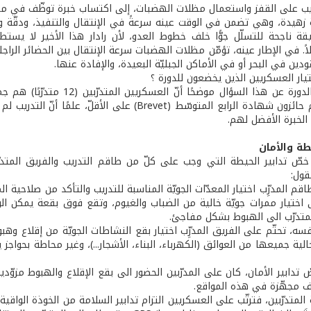
ب على القفز واستعمال مظلات الهضبات، إلى اكتساب خبرة توظّف في ما بع
 زهيدة، وهي تضمن في الوقت عينه سرعةً في الإنتقال والتنفيذ، ودقّة واس
قة ناجحة للتسلّل جوًّا خلف خطوط العدو، لأن رادار هذا الأخير لا يست
ً. في الإطار عينه، تؤمّن مظلات الهضبات سرعة الإنتقال بين الحضائر الر
دين في البحر أو في الأماكن الجبليّة البعيدة، والإفادة عنها.
يار العسكريين الذين يخضعون للدورة ؟
يجيب مدير الدورة عن هذا السؤ
الطبيّة، وهم حائزون شهادة الرابع المتوسّط (revet
 الخبرة الأفضل لهم.
طة والأمان
صّ تدابير الحيطة التي وجب على كلّ من طاقم التدريب والفريق المتدرّب
قول:
ى اختيار ممرات جويّة خالية من الضباب والغيوم، وتقع فوق بقعة يمكن ا
لمتدرّب الى الهبوط بشكل مفاجئ.
سه، تحتّم على الفريق المدرِّب اختيار بقع النشاطات الجويّة من إقلاع وه
لية جميعها من العوائق (الكهرباء، البناء، الأشجار...)، وغير محاطة بحواجز
تدابير الأمان، كان على المدرّبين الحضور الى بقع الإقلاع والهبوط مزوّدي
 مجهّزة في هذه المواقع.
المتدرّبين، فترتّب على العسكريين التزام تدابير السلامة من الخوذة الوا