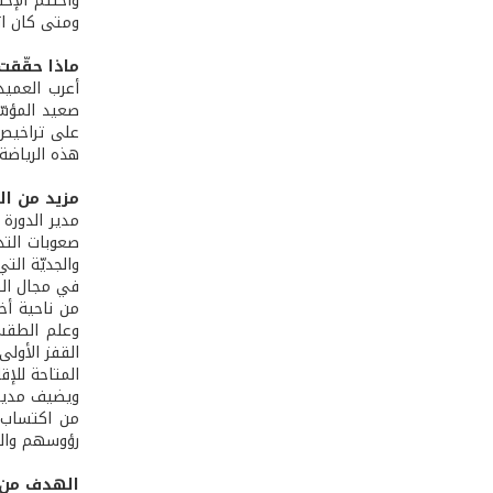
واختتم الإحت
ومتى كان ات
ماذا حقّقت 
أعرب العميد 
صعيد المؤسّ
على تراخيص خ
هذه الرياضة.
مزيد من ال
مدير الدورة
صعوبات التدر
والجديّة الت
في مجال اله
من ناحية أخر
وعلم الطقس 
القفز الأولى
المتاحة للإقل
ويضيف مدير ا
من اكتساب م
رؤوسهم والم
الهدف من 