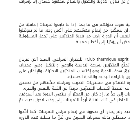
GP، وقد طلب إلى المتدرّبين الإمتناع عن تناول الأدوية والكحول والقيام بمجهود جسدي إلاّ بإشراف
لية سوف تخوّلهم في ما بعد، إذا ما تابعوا تمرينات إضافيّة من
ق لن يتمكّنوا من إتمام مهمّتهم على أكمل وجه، ما لم يتوصّلوا
قيب أن الدورة زادت من قدرة المتدرّبين على تحمل المسؤولية
مكن أن يؤدّيا إلى أخطار مميتة.
تألف فريق التدريب من ثلاثة أشخاص هم السيّد رجا سعادة رئيس نادي «Club thermique esprit d’aventure» للطيران الشراعي، السيد آلان غبريال
. وقد أجمع فريق التدريب على تمتّع المتدرّبين بسرعة البديهة والوعي والتركيز، وهي مميزات
 هدف الدورة وهو إكتساب المتدرّبين الاحتراف والإتقان على
للياقة البدنية والقدرة الجسديّة.
وقوة للتقدّم في مستويات التدريب ومراحله مكّنتهم من تحقيق
لنتيجة اكتساب المتدرّبين مزيدًا من الثقة بالنفس والخبرة.
ت إلى حدٍّ ما، إذ كان من المقرّر أن تنتهي الدورة بعد أسبوعَين
حالة الرياح الشديدة والطقس الماطر في تلك الفترة أرجأ التمرينات إلى وقت لاحق بحيث تمّ
ديد ولم يجدوا أي صعوبة في إتمام مراحل التمرينات، كما أكّدوا
 الحوادث، متخطّين بذلك صعوبات التمرين في ظلّ ما حملته هذه الدورة