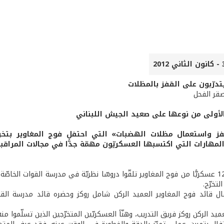
صقر الفحل
أولى من نوعها على صعيد الجيش اللبناني
فز واستعمال مظلات الهضبات» التي احتفل فوج المغاوير بتخر
المهارات التي اكتسبها العسكريّون مهمّة جدًّا في مجالات المراقب
تابع الدورة 12 عسكريًّا من فوج المغاوير تلقّوا دروسّا نظريّة في مدرسة القوات
لتخرّج.
ال قائد فوج المغاوير العميد الركن شامل روكز وحضره قائد مدرسة الق
يد الركن روكز فريق التدريب، وهنّأ العسكريّين المتخرّجين الذين تسلّموا