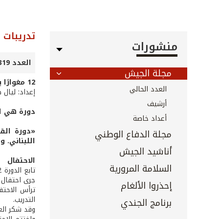
تدريبات
منشورات
العدد 319 - كانون الثاني 2012
مجلة الجيش
12 مغوارًا يتدرّبون على القفز بالمظلات
العدد الحالي
إعداد: ليال 
أرشيف
دورة هي ال
أعداد خاصة
«دورة الق
مجلة الدفاع الوطني
اللبناني. و
أناشيد الجيش
الاحتفال
السلامة المرورية
جرى احتفال ا
إحذروا الألغام
ترأس الاحتف
التدريب.
برنامج الجندي
وقد شكر العم