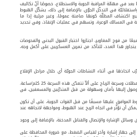
د في مهمّة المراقبة الجوية والاستطلاع، خصوصًا أنّ تكاليف
تقلاليّة في التدخّل الجوّي. بالإضافة إلى ذلك، يشكّل الهبوط
طيع اكتشاف المظلّة كونها صامتة عمومًا، وغير مرئية إذا ما
اجلة في المسالك الوعرة، وتسهم في عمليات الإنقاذ، وفي تحديد
ال موضحًا أنّ العسكريين المتدرّبين (12 متدرّبًا) هم جميعًا من فوج المغاوير، اجتازوا اختبار القبول البدني والفحوصات
B) على الأقلّ، علمًا أنّ التدريب لم يتجاوز هذا العدد، للتأكد من تمرين العسكريين على أكمل وجه،
 اتخاذها في أثناء النشاطات الجويّة أي خلال مراحل الإقلاع
كان على الطاقم المدرِّب اختيار المعدّات الجويّة المناسبة للتدريب والتأكد من صلاحية المظلات وسرعة الرياح على ألاّ تتعدّى هذه السرعة 25 كلم/ساعة.
لوصول إليها بأمان وسهولة من قبل المتدرّبين والمسعفين، في
بوط الموافق عليها مسبقًا من قبل القوات الجوية، على أن تكون
 يمكن أن تؤثّر في اتجاه الريح عند الهبوط، ومواجهة لاتجاهه عند
ن وسائل الإشارة والإتصال والقنابل المدخنة، بالإضافة إلى وجود
قية إلى جهاز إشارة وآخر لقياس الضغط، مع ضرورة المحافظة على