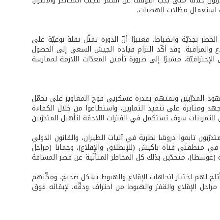
بون خلاله متى يجب التوقف عن القفز لتجنّب المخاطر والأضرار،
ات استعمال مظلات الهضبات.
لخطر بجديّة وانضباط، معتبرًا أنّ الدورة تمثّل نقلة نوعيّة على
 والمراقبة. وقد أكّد التزام قيادة الجيش السعي إلى الحصول
إحترافيّة، مشيرًا إلى ضرورة تأمين المعدّات اللازمة لممارسة
 جهود المدرّبين وثقتهم بقدرة عسكريي فوج المغاوير على تحمّل
ا بجهد ومثابرة على تنفيذ التمارين، واستطاعوا من خلال الكفاءة
ن التمرينات سوف تستكمل في الفترات اللاحقة لتأهيل المتدرّبين
درّبون تابعوا دروسًا نظرية في آليات الطيران، والقانون الدولي
ي منطقتَي قناة باكيش (للإنطلاق والإقلاع)، وحمانا (مراحل
 (غوسطا)، متحدّين بذلك كل المخاطر المتأتّية عن قصر المسافة
 أتاح لهم اختيار اتجاهات الإقلاع والهبوط بشكل صحيح، ومكّنهم
راحل الإقلاع والقفز والهبوط من احتراف ودقّة، لإبقائه فوق