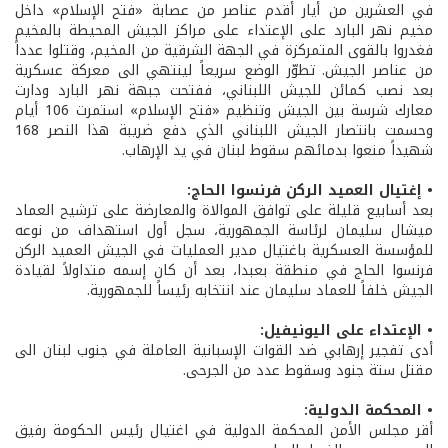
في العشرين من أيار أقدم عناصر من عصابة «فتح الإسلام» داخل
مخيم نهر البارد على الإعتداء على مراكز الجيش المحيطة بالمخيم
فغدروا بالقوى المتمركزة في الجهة الشرقية من المخيم، وقتلوا عدداً
من عناصر الجيش. تطوّر الوضع سريعاً لينتهي الى معركة عسكرية
بعد نصب كمائن للجيش اللبناني، ففتحت جبهة نهر البارد ودارت
معارك شرسة بين الجيش وتنظيم «فتح الإسلام» استمرت 106 أيام
وحسمت بانتصار الجيش اللبناني الذي دفع ضريبة هذا النصر 168
شهيداً منعوا بدمائهم سقوط لبنان في يد الإرهاب.
• إغتيال العميد الركن فرنسوا الحاج:
بعد أسابيع قليلة على توافق الموالاة والمعارضة على ترشيح العماد
ميشال سليمان لرئاسة الجمهورية، سجل أول استهداف من نوعه
للمؤسسة العسكرية باغتيال مدير العمليات في الجيش العميد الركن
فرنسوا الحاج في منطقة بعبدا، بعد أن كان إسمه متداولاً لقيادة
الجيش خلفاً للعماد سليمان عند انتخابه رئيساً للجمهورية.
• الإعتداء على اليونيفيل:
أدى تفجير إرهابي ضد القوات الإسبانية العاملة في جنوب لبنان الى
مقتل ستة جنود وسقوط عدد من الجرحى.
• المحكمة الدولية:
أقر مجلس الأمن المحكمة الدولية في اغتيال رئيس الحكومة رفيق