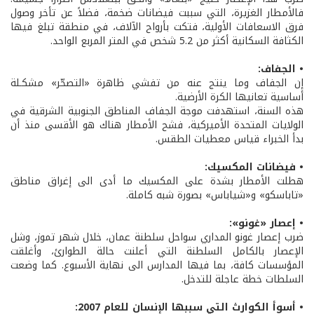
فالأمطار الغزيرة، التي سببت فيضانات ضخمة، فضلاً عن تأخر وصول
فرق الاسعافات الأولية، فتكت بأرواح الآلاف، في منطقة تبلغ فيها
الكثافة السكانية أكثر من 5.2 شخص في المتر المربع الواحد.
• الجفاف:
إن الجفاف وما ينتج عنه من تفشي ظاهرة «التصحّر» مشكـلة
أساسية تعانيها الكرة الأرضية.
هذه السنة، استهدفت موجة الجفاف المناطق الجنوبية الشرقية في
الولايات المتحدة الأميركية، فشح الأمطار هناك هو الأقسى منذ أن
بدأ الخبراء قياس معطيات الطقس.
• فيضانات المكسيك:
هطلت الأمطار بشدة على المكسيك ما أدى الى إغراق مناطق
«تاباسكو» و«شياباس» بصورة شبه كاملة.
• إعصار «غونو»:
ضرب إعصار غونو المداري سواحل سلطنة عمان، خلال شهر تموز، وشل
الإعصار بالكامل السلطنة التي أعلنت حالة الطوارئ، وأغلقت
المؤسسات كافة، بما فيها المدارس الى نهاية الأسبوع. كما وضعت
السلطات خطة عاجلة للتدخل.
• أسوأ الكوارث التي سببها الإنسان للعام 2007: