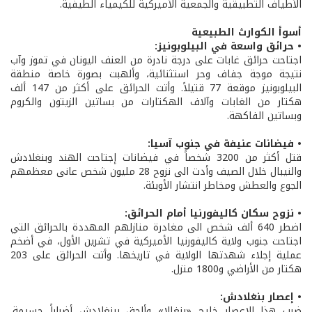
الأطياف التطبيقية والجمعية الأميركية للكيمياء الطيفية.
أسوأ الكوارث الطبيعية
• حرائق واسعة في البيلوبونيز:
اجتاحت حرائق غابات على درجة نادرة من العنف اليونان في تموز وآب
نتيجة موجة جفاف وحر استثنائية، وألهبت بصورة خاصة منطقة
البيلوبونيز موقعة 77 قتيلاً. وأتت الحرائق على أكثر من 147 ألف
هكتار من الغابات وآلاف الهكتارات من بساتين الزيتون والكروم
وبساتين الفاكهة.
• فيضانات عنيفة في جنوب آسيا:
قتل أكثر من 3200 شخصاً في فيضانات إجتاحت الهند وبنغلادش
والنيبال خلال الصيف وأدت الى نزوح 28 مليون شخص عانى معظمهم
الجوع والعطش ومخاطر انتشار الأوبئة.
• نزوح سكان كاليفورنيا أمام الحرائق:
اضطر 640 ألف شخص الى مغادرة منازلهم المهددة بالحرائق التي
اجتاحت جنوب ولاية كاليفورنيا الأميركية في تشرين الأول، في أضخم
عملية إجلاء شهدتها الولاية في تاريخها. وأتت الحرائق على 203
هكتار من الأراضي و1800 منزل.
• إعصار بنغلادش:
ضرب هذا الإعصار خليج «بنغالا» وألحق ببنغلادش أضراراً جسيمة.