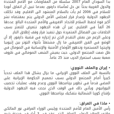
بدأ السودان العام 2007 سلسلة من المفاوضات مع الأمم المتحدة
والدول الغربية بحثاً عن حل لمأساة دارفور، بعدما تبين أن اتفاق أبوجا
للسلام في 2006 لم يأت بالسلام المنشود الى الاقليم. وقد تكللت
الجهود الدولية بإصدار قرار لمجلس الأمن الدولي يتم بمقتضاه نشر
أكبر قوة لحفظ السلام للاتحاد الافريقي والأمم المتحدة البالغ عددها
26 ألفاً في الاقليم، غير أن هذه الجهود تتعرض للتعثر بسبب
الخلافات بين الفصائل المتمردة حول تنفيذ قرار وقف إطلاق النار.
وعلى الرغم من بعض التقدم الذي تم إحرازه في قضية دارفور، إلا أن
الوضع في القرن الافريقي ما زال مشتعلاً بأجواء التوتر بين إثيوبيا
واريتريا المستمرة وتدهور الأوضاع الأمنية والإنسانية في الصومال في
ظل صمت المجتمع الدولي، حيث يعيش الشعب الصومالي في ظروف
صعبة بسبب استمرار الحرب منذ 25 عاماً.
• إيران والملف النووي:
بالنسبة الى الملف النووي الإيراني، ما يزال يشكل هذا الملف تحدياً
كبيراً أمام المجتمع الدولي بسبب تصميم الحكومة الإيرانية على
المضي قدماً في تطوير برنامجها النووي وعدم وقف عمليات تخصيب
اليورانيوم. ويأتي ذلك في الوقت الذي نجحت فيه الجهود الدولية
بإقناع كوريا الشمالية بتفكيك برنامجها النووي.
• ماذا في العراق:
رأس الأمين العام للأمم المتحدة ورئيس الوزراء العراقي نور المالكي
مؤتمر العهد الدولي للعراق الذي عقد في 3 أيار في مدينة شرم