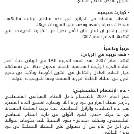
الحريري بموجب الفصل السابع.
• كوارث طبيعية:
اشتعلت سلسلة من الحرائق في عدة مناطق لبنانية فالتهمت
مساحات خضراء واسعة وقضت على المزروعات فيها.
الجدير بالذكر ان لبنان كان الأقل تضرراً من الكوارث الطبيعية التي
شهدها العالم العام 2007.
عربياً وعالمياً
• قمة عربية في الرياض:
شهد العام 2007 عقد القمة العربية الـ19 في الرياض حيث أصدر
القادة العرب الوثيقة السياسية للقمة، معبرين فيها عن تمسكهم
بخيار السلام العادل والشامل في الشرق الأوسط وتأكيد حق جميع
الدول في امتلاك الطاقة النووية السلمية وفقاً للمرجعيات الدولية.
• عام الإنقسام الفلسطيني:
تميز العام 2007 بالانقسام داخل النظام السياسي الفلسطيني
وتأرجح سلطة القرار بين غزة ورام الله. وبجدارة، استحق العام المنصرم
لقب عام الانقلابات والزلازل السياسية، حيث خرجت السلطة التنفيذية
من يد حركة «فتح» للمرة الأولى في تاريخ النظام السياسي
الفلسطيني، وشكلت «حماس» بقوة الاغلبية ثلاث حكومات متوالية
في أقل من عام قبل أن تستولي على السلطة المطلقة في غزة
حزيران الماضي.