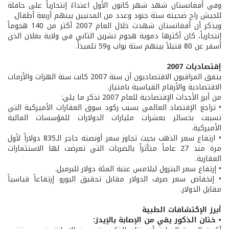
وفي أفغانستان شهد شهر كانون الأول اعتداءً إنتحارياً على حافلة
للجيش راح ضحيته ستة جنود وعدد من المدنيين بينهم أربعة أطفال.
ويذكر أن أفغانستان شهدت خلال العام 2007 أكثر من 140 هجوماً
إنتحارياً، كان أكثرها دموية هجوم تشرين الثاني في ولاية بغلان الذي
أسفر عن 80 قتيلاً بينهم ستة نواب و59 تلميذاً.
إقتصاديات 2007
يتفق المراقبون الاقتصاديون أن سنة 2007 كانت سنة الهزات والأزمات
الاقتصادية والأرقام القياسية بامتياز.
من أبرز الأحداث الإقتصادية للعام 2007 نذكر ما يلي:
• تراجع الإقتصاد العالمي بسبب ركود سوق العقارات الأميركية التي
تسببت بخسائر بعشرات مليارات الدولارات للمؤسسات المالية
الأميركية.
• ارتفاع سعر الذهب بحيث تجاوز سعر أونصته حاجز الـ835 دولاراً لأول
مرة منذ 27 عاماً متأثراً بالضربات التي تعرضت لها الاستثمارات
العقارية.
• إرتفاع سعر البترول ليلامس عتبة المئة دولار للبرميل.
• إنخفاض سعر صرف الدولار مقابل تحقيق اليورو إرتفاعاً قياسياً
مقابل الدولار.
أبرز الإكتشافات الطبية
• ختان الذكور يقي من الإصابة بالإيدز: