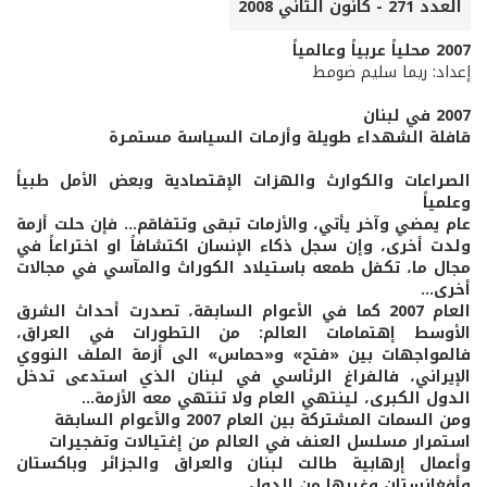
العدد 271 - كانون الثاني 2008
2007 محلياً عربياً وعالمياً
إعداد: ريما سليم ضومط
2007 في لبنان
قافلة الشهداء طويلة وأزمـات السياسة مستمـرة
الصراعات والكوارث والهزات الإقتصادية وبعض الأمل طبياً
وعلمياً
عام يمضي وآخر يأتي، والأزمات تبقى وتتفاقم... فإن حلت أزمة
ولدت أخرى، وإن سجل ذكاء الإنسان اكتشافاً او اختراعاً في
مجال ما، تكفل طمعه باستيلاد الكوراث والمآسي في مجالات
أخرى...
العام 2007 كما في الأعوام السابقة، تصدرت أحداث الشرق
الأوسط إهتمامات العالم: من التطورات في العراق،
فالمواجهات بين «فتح» و«حماس» الى أزمة الملف النووي
الإيراني، فالفراغ الرئاسي في لبنان الذي استدعى تدخل
الدول الكبرى، لينتهي العام ولا تنتهي معه الأزمة...
ومن السمات المشتركة بين العام 2007 والأعوام السابقة
استمرار مسلسل العنف في العالم من إغتيالات وتفجيرات
وأعمال إرهابية طالت لبنان والعراق والجزائر وباكستان
وأفغانستان وغيرها من الدول.