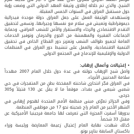
الشيخ، والذي تم خلاله إطلاق وثيقة العهد الدولي التي وضعت رؤية
حول مستقبل العراق في السنوات الخمس المقبلة.
وتستهدف الوثيقة العمل على جعل العراق دولة موحدة فيدرالية
ديموقراطية وتعيش في سلام مع نفسها وجيرانها، وتسعى لتحقيق
التقدم الاقتصادي والرخاء والاستقرار والأمن للشعب العراقي، وحماية
الجماعات الفقيرة والمهمشة من الجوع والحرمان وتوفير الخدمات
العامة لجميع طوائف الشعب وتعزيز دور القطاع الخاص في تحقيق
التنمية الاقتصادية، والعمل على تنشيط دور العراق في المنظمات
الدولية والإقليمية للإندماج في المجتمع الدولي.
• إغتيالات وأعمال إرهاب:
واصل شبح الإرهاب جولته في عدة دول خلال العام 2007 مهدداً
سلامة المدنيين الأبرياء.
في العراق فجّر انتحاري شاحنته المفخخة بطنٍ من المتفجرات في حي
شعبي شيعي في بغداد، موقعاً ما لا يقل عن 130 قتيلاً و305
جرحى.
وفي الجزائر تعرّض مبنى منظمة الأمم المتحدة لهجوم إرهابي في
الشهر الأخير من العام راح ضحيته نحو 17 من موظفي المنظمة.
بدورها أسفرت المجزرة التي تعرضت لها جامعة فرجينيا الأميركية عن
مقتل 33 شخصاً.
كذلك شهدت نهاية العام إغتيال زعيمة المعارضة ورئيسة وزراء
باكستان السابقة بنازير بوتو.