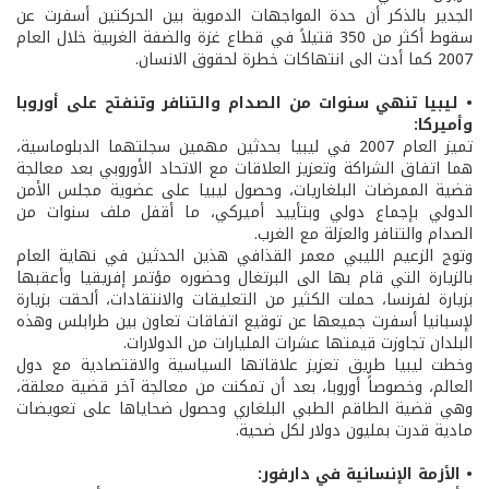
الجدير بالذكر أن حدة المواجهات الدموية بين الحركتين أسفرت عن
سقوط أكثر من 350 قتيلاً في قطاع غزة والضفة الغربية خلال العام
2007 كما أدت الى انتهاكات خطرة لحقوق الانسان.
• ليبيا تنهي سنوات من الصدام والتنافر وتنفتح على أوروبا
وأميركا:
تميز العام 2007 في ليبيا بحدثين مهمين سجلتهما الدبلوماسية،
هما اتفاق الشراكة وتعزيز العلاقات مع الاتحاد الأوروبي بعد معالجة
قضية الممرضات البلغاريات، وحصول ليبيا على عضوية مجلس الأمن
الدولي بإجماع دولي وبتأييد أميركي، ما أقفل ملف سنوات من
الصدام والتنافر والعزلة مع الغرب.
وتوج الزعيم الليبي معمر القذافي هذين الحدثين في نهاية العام
بالزيارة التي قام بها الى البرتغال وحضوره مؤتمر إفريقيا وأعقبها
بزيارة لفرنسا، حملت الكثير من التعليقات والانتقادات، ألحقت بزيارة
لإسبانيا أسفرت جميعها عن توقيع اتفاقات تعاون بين طرابلس وهذه
البلدان تجاوزت قيمتها عشرات المليارات من الدولارات.
وخطت ليبيا طريق تعزيز علاقاتها السياسية والاقتصادية مع دول
العالم، وخصوصاً أوروبا، بعد أن تمكنت من معالجة آخر قضية معلقة،
وهي قضية الطاقم الطبي البلغاري وحصول ضحاياها على تعويضات
مادية قدرت بمليون دولار لكل ضحية.
• الأزمة الإنسانية في دارفور: