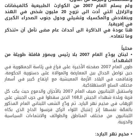
ولم يسلم العام 2007 من الكوارث الطبيعية كالفيضانات
والزلازل التي أدت الى نزوح 20 مليون شخص في الهند
وبنغلادش والمكسيك وتشيلي ودول جنوب الصحراء الكبرى
في إفريقيا.
هنا عودة في الذاكرة الى أحداث عام مضى نأمل أن «تنذكر
وما تنعاد».
محلياً
• لبنان يودّع العام 2007 بلا رئيس وبصوَر قافلة طويلة من
الشهداء:
طوى العام 2007 صفحته الأخيرة على فراغ في رئاسة الجمهورية في
حين تواصل الجدال بين المعارضة والموالاة على دستورية الحكومة،
وتفاقمت في البلاد الأزمة المعيشية مع ارتفاع كبير في أسعار
مختلف السلع الاستهلاكية.
واستقبل اللبنانيون صيف العام 2007 بالأحزان والدموع حيث بكت كل
قرية وبلدة شهداء الجيش الـ168 الذين سقطوا في حرب الجيش على
الإرهاب في مخيم نهر البارد. ثم ودّع الشعب اللبناني العام المذكور
بالغصّة نفسها إثر إغتيال اللواء الركن فرنسوا الحاج الذي بكاه
اللبنانيون من مختلف المناطق والطوائف والانتماءات السياسية
والحزبية.
• مخيم نهر البارد: