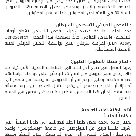
أكدت البحوث الدولية أن ختان الذكور يقي من الإصابة بفيروس نقص
المناعة المكتسبة (الإيدز). وينخفض معدل الإصابة بهذا الفيروس
بنسبة 50 في المئة لدى المختونين مقارنة بغير المختونين.
• الفحص الجزيئي لتشخيص السرطان:
وجد العلماء طريقة جديدة لإجراء الفحص النسيجي تقطع أوقات
التشخيص والتدخل الجراحي. حالاً، يستعمل هذا الفحص (GeneSearch
BLN Assay) لمراقبة سرطان الثدي بواسطة التحليل الجزيئي لعينة
الأنسجة المستأصلة.
• لقاح مضاد لأنفلونزا الطيور:
يعود الفضل في صوغ أول لقاح الى السلطات الصحية الأميركية. مع
ذلك، يحض شبح فيروس «ان اتش 5» الباحثين على مواصلة دراساتهم
بصورة مكثفة. وعلى الرغم من أن الفيروس لم ينتشر من شخص الى
آخر، إلا أن الخبراء يتوقعون أن يكون انتقال العدوى بين البشر مسألة
وقت فقط. إذ أن هذا الفيروس سيغير تركيبته كي يعيش في الجسم
البشري.
أهم الإكتشافات العلمية
• خلايا المنشأ:
تعتبر إعادة برمجة بعض خلايا الجلد لتحويلها الى خلايا المنشأ، التي
أشرف عليها فريق من البيولوجيين في جامعة «ويسكونسن» واعدة
في قطاع العلاج الجيني. الى اليوم، لم تتمكن خلايا المنشأ وحدها