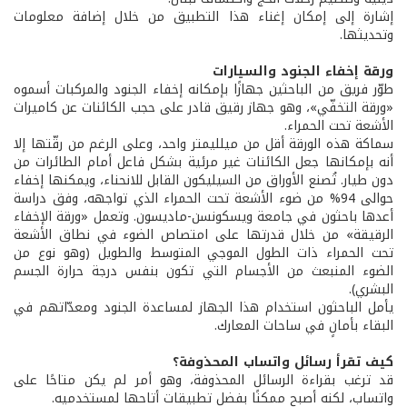
إشارة إلى إمكان إغناء هذا التطبيق من خلال إضافة معلومات
وتحديثها.
ورقة إخفاء الجنود والسيارات
طوّر فريق من الباحثين جهازًا بإمكانه إخفاء الجنود والمركبات أسموه
«ورقة التخفّي»، وهو جهاز رقيق قادر على حجب الكائنات عن كاميرات
الأشعة تحت الحمراء.
سماكة هذه الورقة أقل من ميلليمتر واحد، وعلى الرغم من رقّتها إلا
أنه بإمكانها جعل الكائنات غير مرئية بشكل فاعل أمام الطائرات من
دون طيار. تُصنع الأوراق من السيليكون القابل للانحناء، ويمكنها إخفاء
حوالى 94% من ضوء الأشعة تحت الحمراء الذي تواجهه، وفق دراسة
أعدها باحثون في جامعة ويسكونسن-ماديسون. وتعمل «ورقة الإخفاء
الرقيقة» من خلال قدرتها على امتصاص الضوء في نطاق الأشعة
تحت الحمراء ذات الطول الموجي المتوسط والطويل (وهو نوع من
الضوء المنبعث من الأجسام التي تكون بنفس درجة حرارة الجسم
البشري).
يأمل الباحثون استخدام هذا الجهاز لمساعدة الجنود ومعدّاتهم في
البقاء بأمانٍ في ساحات المعارك.
كيف تقرأ رسائل واتساب المحذوفة؟
قد ترغب بقراءة الرسائل المحذوفة، وهو أمر لم يكن متاحًا على
واتساب، لكنه أصبح ممكنًا بفضل تطبيقات أتاحها لمستخدميه.