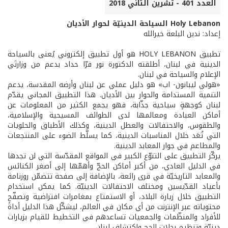
العدد 401 - تشرين الثاني 2018
Holy Lebanon السياحة الدينيّة لحوار الأديان
إعداد: ندين البلعة خيرالله
تطبيق HOLY LEBANON هو أول تطبيق إلكتروني يُعنى بالسياحة
الدينية في لبنان، أطلقته الدكتورة نور فرّا حداد بدعم من وزارتَي
الإعلام والسياحة في لبنان.
«هولي ليبانون- اب» هو دليل عملي عن لبنان وأرضه المقدسة، يدعم
التنمية المستدامة والحوار بين الأديان. هذا التطبيق المجاني يقدّم
لبنان كوجهةٍ سياحية جذّابة، فهو يجمع الكثير من المعلومات عن
أماكن العبادة ومعالمها لدى الطوائف المسيحية والإسلامية،
والطقوس، والاحتفالات والعطل الدينية، وكذلك الأطباق والحلويات
التي تُعَد خلال المناسبات الدينية، كما يسلّط الضوء على المنتجعات
والمطاعم في جوار المعابد الدينية.
يركّز التطبيق على التنوّع الكبير في المواقع المقدّسة التي لن تجدها
في الدليل العادي، من أكبر أماكن الحجّ وأهمّها إلى أصغر الكنائس
والمعابد التاريخيّة في قرى رائعة، بالإضافة إلى صفحة تتضمّن روزنامة
بأعياد القدّيسين ومختلف الاحتفالات الدينيّة. كما يمكن استخدام
التطبيق خلال زيارة البلاد، أو الاستمتاع بمغامرات افتراضية وتصفّح
محتوياته عبر الإنترنت من أي مكان في العالم، ليشكّل هذا الدليل أداةً
للأفراد والمنظّمات والجمعيات تساعدهم في التخطيط للقيام بزيارات
دينيّة وتنظيم رحلات الحج واكتشاف لبنان.