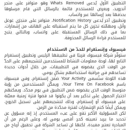
التطبيق الأول يُدعى Whats Removed وهو متوافر على متجر
أندرويد، ويعرض للمستخدم قائمة بالرسائل التي قام مرسلوها
بحذفها بعد إرسالها عبر واتساب.
وتطبيق آخر يُدعى Notification History، متوافر على متجرَي غوغل
وأبل، ومهمّته تخزين كل ما يتم استقباله على الهاتف من إشعارات،
بما في ذلك الرسائل المستقبلة على واتساب، وبالتالي يتيح
للمستخدم قراءة الرسائل المحذوفة.
فيسبوك وإنستغرام للحدّ من الاستخدام
ستوفّر شركة فيسبوك قريبًا في تطبيقها الرئيس وتطبيق إنستغرام
التابع لها، لوحة معلومات النشاط للمستخدمين لتشجيعهم على الحدّ
من الوقت الذي يقضونه في التطبيقات، من خلال أدوات جديدة
تساعدهم في مراقبة استخدامهم بشكلٍ يومي.
هذه اللوحة ستُسمى Your Activity ضمن إنستغرام، وفي فيسبوك
باسم Your Time On Facebook، ويمكّن المستخدمين من رؤية
متوسط الوقت الذي يقضونه ضمن التطبيق في يوم محدّد. ويمكنهم
اختيار الحصول على تذكير بعد أن يكونوا قد قضوا فترة زمنية معيّنة
على فيسبوك أو إنستغرام، وذلك لتشجيعهم على تسجيل الخروج،
ويمكن أيضًا كتم الإشعارات لفترة محدّدة من الزمن.
لكن المسؤولية الأكبر تقع على عبء المستخدم، إذ إنه مسؤول عن
تحديد ما يريد تعيينه كحدٍ أقصى يومي له. وعلى الرغم من أن
المبادرة تعتبر مفيدة، لكنها لن تساعد الشركة في تحقيق أرباح من