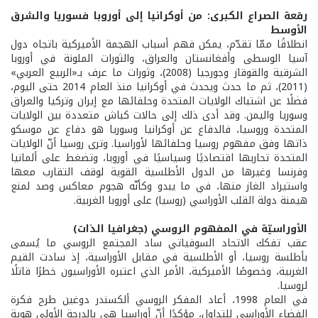
رقعة الصراع الكبرى: من أوكرانيا إلى أوروبا فسوريا والشرق
الأوسط
انطلاقًا ممّا تقدّم، يمكن فهم أسباب الهجمة الأميركية باتجاه دول
آسيا الوسطى وأفغانستان والعراق، والثورات الملونة في أوروبا
الشرقية والقوقاز وجورجيا (2008)، وثورات ما عرف بـ«الربيع العربي»
(2011)، ثم ما حدث ويحدث في أوكرانيا منذ العام 2014 حتى اليوم،
فضلًا عن اشتباك الولايات المتحدة وحلفائها مع إيران وتركيا والعراق
وسوريا واليمن. وقد أدى ذلك إلى حالات كباش متعددة بين الولايات
المتحدة وروسيا، فالدفاع عن أوكرانيا وسوريا هو دفاع عن موسكو
ذاتها وفق مفهوم روسيا وحلفائها لأوراسيا. وترى روسيا أنّ الولايات
المتحدة تحاربها اقتصاديًا وسياسيًا في أوروبا، وتضغط على ألمانيا
وفرنسا وغيرها من الدول الأطلسية القوية لوقف التقارب معها
واستيراد الغاز منها، في ما يبدو وكأنّه هجوم معاكس وصد لمنع
هيمنة دولة القلب الأوراسي (روسيا) على أوروبا الغربية.
الأوراسيّة في المفهوم الروسي (جغرافيا الذات)
عقب تفكك الاتحاد السوفياتي ساد المجتمع الروسي ما يُسمى
بأطلسة روسيا، أو الأطلسية في مقابل الأوراسية، إذ سادت القيم
الغربية، وخصوصًا الأميركية، الأمر الذي اعتبره الأوراسيون خطرًا قاتلًا
لروسيا.
في العام 1998، أعاد المفكر الروسي ألكسندر دوغين طرح فكرة
الفضاء الأوراسي للتداول، مؤكدًا أنّ أوراسيا هي بالدرجة الأولى هوية