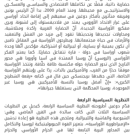
حضارية ذاتية، فضلًا عن تكاملها الاقتصادي والسياســي والعسكــري
والاستراتيجــي مع محيطها. ومنذ العام 2000، بدا أنّ الرئيس بوتين
وفريقه متأثرين بأفكار دوغين في سعيهم إلى إقامة اتحاد أوراسي
على غرار الاتحاد الأوروبي، يمتد من فلاديفستوك إلى لشبونة. ويرى
مفكرو الأوراسية الجديدة، أنّ الحضارة الغربية راكدة ومتلاشية،
ومحاولات تجديدها وتحديثها تقود إلى مزيد من الفشل والتعقيد
والأزمات في حياة مجتمعاتها. ويطرحون الأوراسية في المقابل نافين
أن تكون يمينية أو يسارية، أو ليبرالية أو اشتراكية، مؤكدين أنّها وحدة
شعوب أوراسيا في دولة - قارة تتفاعل حضاريًا. كما يعتبر الفكر
الأوراسي (الروسي) أنّ روسيا الممتدة في آسيا وأوروبا هي محور
التاريخ الذي تدور الحضارة حوله مكتسبة طاقة خلّاقة. وتتخذ الأوراسية
موقفًا حذرًا من الغرب، والأميركيين بالذات، ردًا على رؤيتهم الأوراسية
الخاصة، التي جسّدها بريجنسكي حين قال في كتابه «رقعة الشطرنج
الكبرى»: «إنّ أفضل روسيا بالنسبة للأميركيين هي روسيا غير
الموجودة، روسيا المحطّمة التي يستغلها جيرانها».
النظرية السياسية الرابعة
قدّم دوغين أطروحته النظرية السياسية الرابعة، كبديلٍ عن النظريات
السياسية الثلاث التي كانت سائدة في القرن الماضي، وهي:
الشيوعية والفاشية والليبرالية. وملخص هذه النظرية هو إعادة تدشين
«الإمبراطورية الأوراسية»، بتعزيز القوة الجيوبوليتيكية لروسيا والتكامل
بين المحاور البرية التابعة لها في الحزام الأوراسي، والحزام