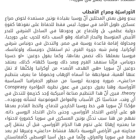
الأوراسيّة وصراع الأقطاب
يبدو وفق بعض المحللين أنّ روسيا بقيادة بوتين مستعدة لخوض صراع
عسكري طويل الأمد في سوريا، ليس فقط للحفاظ على نفوذها كقوةٍ
دولية عظمى، بل وللدفاع عن وجودها في الساحل الشرقي للبحر
الأبيض المتوسط والبحار الدافئة. وهو السبب ذاته للحرب على جورجيا،
ومحاولة إقامة قاعدة روسية في مصر، والتدخل في دونباس شرقي
أوكرانيا، وضم شبه جزيرة القرم، ثم استقلال دونيستك ولوغانسك.
فروسيا بفعلها ذلك تضمن بقاءها، وكما يقول دوغين: «لو خسرنا
دونباس، فإنّنا سنفقد القرم وبعد ذلك روسيا كلها». كذلك، يعتقد
دوغين أنّ سوريا «هي الهدف الأبعد» من أوكرانيا ولكنّها لا تقل
عنها أهمية، فمواجهة ما أسماه الإرهاب وخصوصًا ما يعرف بتنظيم
«داعش»، ضرورة وجودية لروسيا من منظور الجغرافيا السياسية
الأوراسية. وهنا يغرق دوغين في عمق نظرية المؤامرة Conspirasy
theory، فيرى أنّ هذا التنظيم صناعة أميركية وُجد كذريعةٍ للتدخل في
أي وقت، متناسيًا كل الأسباب والعوامل الموضوعية لنشأته ووجوده...
مؤكدًا أنّ سوريا هي خط روسيا الخارجي للدفاع، والخط القادم بعدها
هو على أراضي الاتحاد الأوراسي، وحتى داخل الاتحاد الروسي ذاته.
نفهم من هنا سبب تدخّل بوتين العسكري في سوريا كضرورةٍ لاحتواء
ما يعتبره إرهابًا على تخوم هذا الحزام الأوراسي، قبل أن ينتقل إلى
محاربته في الأراضي الروسية ذاتها. فنشاط «داعش» وغيرها لم يعد
فقط في سوريا والعراق، وإنّما في دول آسيا الوسطى كأفغانستان