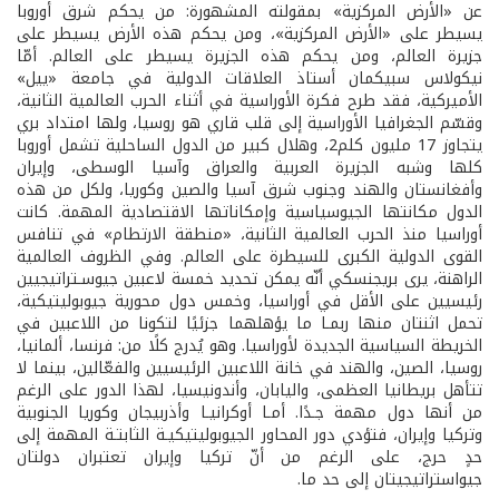
عن «الأرض المركزية» بمقولته المشهورة: من يحكم شرق أوروبا
يسيطر على «الأرض المركزية»، ومن يحكم هذه الأرض يسيطر على
جزيرة العالم، ومن يحكم هذه الجزيرة يسيطر على العالم. أمّا
نيكولاس سبيكمان أستاذ العلاقات الدولية في جامعة «ييل»
الأميركية، فقد طرح فكرة الأوراسية في أثناء الحرب العالمية الثانية،
وقسّم الجغرافيا الأوراسية إلى قلب قاري هو روسيا، ولها امتداد بري
يتجاوز 17 مليون كلم2، وهلال كبير من الدول الساحلية تشمل أوروبا
كلها وشبه الجزيرة العربية والعراق وآسيا الوسطى، وإيران
وأفغانستان والهند وجنوب شرق آسيا والصين وكوريا، ولكل من هذه
الدول مكانتها الجيوسياسية وإمكاناتها الاقتصادية المهمة. كانت
أوراسيا منذ الحرب العالمية الثانية، «منطقة الارتطام» في تنافس
القوى الدولية الكبرى للسيطرة على العالم. وفي الظروف العالمية
الراهنة، يرى بريجنسكي أنّه يمكن تحديد خمسة لاعبين جيوسـتراتيجيين
رئيسيين على الأقل في أوراسيا، وخمس دول محورية جيوبوليتيكية،
تحمل اثنتان منها ربمـا ما يؤهلهما جزئيًا لتكونا من اللاعبين في
الخريطة السياسية الجديدة لأوراسيا. وهو يُدرج كلًا من: فرنسا، ألمانيا،
روسيا، الصين، والهند في خانة اللاعبين الرئيسيين والفعّالين، بينما لا
تتأهل بريطانيا العظمى، واليابان، وأندونيسيا، لهذا الدور على الرغم
من أنها دول مهمة جـدًا. أمـا أوكرانيـا وأذربيجان وكوريا الجنوبية
وتركيا وإيران، فتؤدي دور المحاور الجيوبوليتيكيـة الثابتـة المهمة إلى
حدٍ حرج، على الرغم من أنّ تركيا وإيران تعتبران دولتان
جيواستراتيجيتان إلى حد ما.