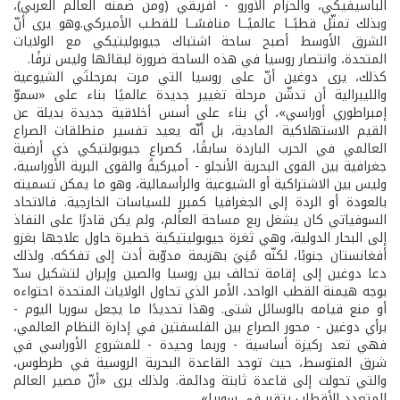
الباسيفيكي، والحزام الأورو - أفريقي (ومن ضمنه العالم العربي)،
وبذلك تمثّل قطبًــا عالميًــا منافسًــا للقطـب الأميركي.وهو يرى أنّ
الشرق الأوسط أصبح ساحة اشتباك جيوبوليتيكي مع الولايات
المتحدة، وانتصار روسيا في هذه الساحة ضرورة لبقائها وليس ترفًا.
كذلك، يرى دوغين أنّ على روسيا التي مرت بمرحلتَي الشيوعية
والليبرالية أن تدشّن مرحلة تغيير جديدة عالميًا بناء على «سموّ
إمبراطوري أوراسي»، أي بناء على أسس أخلاقية جديدة بديلة عن
القيم الاستهلاكية المادية، بل أنّه يعيد تفسير منطلقات الصراع
العالمي في الحرب الباردة سابقًا، كصراعٍ جيوبولتيكي ذي أرضية
جغرافية بين القوى البحرية الأنجلو - أميركية والقوى البرية الأوراسية،
وليس بين الاشتراكية أو الشيوعية والرأسمالية، وهو ما يمكن تسميته
بالعودة أو الردة إلى الجغرافيا كمبررٍ للسياسات الخارجية. فالاتحاد
السوفياتي كان يشغل ربع مساحة العالم، ولم يكن قادرًا على النفاذ
إلى البحار الدولية، وهي ثغرة جيوبوليتيكية خطيرة حاول علاجها بغزو
أفغانستان جنوبًا، لكنّه مُنِيَ بهزيمة مدوّية أدت إلى تفككه. ولذلك
دعا دوغين إلى إقامة تحالف بين روسيا والصين وإيران لتشكيل سدّ
بوجه هيمنة القطب الواحد، الأمر الذي تحاول الولايات المتحدة احتواءه
أو منع قيامه بالوسائل شتى. وهذا تحديدًا ما يجعل سوريا اليوم -
برأي دوغين - محور الصراع بين الفلسفتين في إدارة النظام العالمي،
فهي تعد ركيزة أساسية - وربما وحيدة - للمشروع الأوراسي في
شرق المتوسط، حيث توجد القاعدة البحرية الروسية في طرطوس،
والتي تحولت إلى قاعدة ثابتة ودائمة. ولذلك يرى «أنّ مصير العالم
المتعدد الأقطاب يتقرر في سوريا».