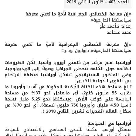
العدد 403 - كانون الثاني 2019
«إنّ معرفة الخصائص الجغرافية لأمةٍ ما تعني معرفة
سياستها الخارجية»
إعداد: د.أحمد علّو
عميد متقاعد
«إنّ معرفة الخصائص الجغرافية لأمةٍ ما تعني معرفة
سياستها الخارجية»
نابوليون بونابرت
أوراسيا اسم مركب من كلمتَي أوروبا وآسيا، لكن الطروحات
القائمة حول الكلمة تتخطى الجرافيا وصولًا إلى الإيديولوجيا،
وفي المنظور الاستراتيجي تشكل أوراسيا منطقة الارتطام
بين القوى الدولية الكبرى.
تبلغ مساحة هذه الكتلة الأرضية المكونة من آسيا وأوروبا ما
يقارب 55 مليون كلم2، أي مايعادل نحو 37% من مساحة
اليابسة على كوكب الأرض. ويسكنها نحو 5.25 مليار نسمة
(آسيا 4.50 مليار، وأوروبا 750 مليون نسمة)، أي نحو 70% من
سكان العالم (تقديرات تشرين الثاني 2018 ).
أوراسيا في السياسة
«تشكّل أوراسيا مكمنًا للتحدي السياسي والاقتصادي للسيادة
الأميركية على العالم، وقوّتهـا تفوق بشكـلٍ واضح قوة أميركا، لذلك