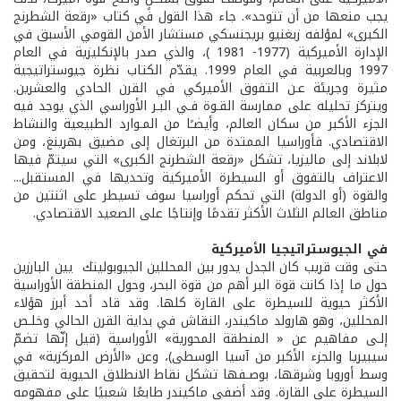
يجب منعها من أن تتوحد». جاء هذا القول في كتاب «رقعة الشطرنج
الكبرى» لمؤلفه زبغنيو بريجنسكي مستشار الأمن القومي الأسبق في
الإدارة الأميركية (1977- 1981 )، والذي صدر بالإنكليزية في العام
1997 وبالعربية في العام 1999. يقدّم الكتاب نظرة جيوستراتيجية
مثيرة وجريئة عـن التفوق الأميركي في القرن الحادي والعشرين.
ويتركز تحليله على ممارسة القـوة فـي البـر الأوراسي الذي يوجد فيه
الجزء الأكبر من سكان العالم، وأيضـًا من المـوارد الطبيعية والنشاط
الاقتصادي. فأوراسيا الممتدة من البرتغال إلى مضيق بهرينغ، ومن
لابلاند إلى ماليزيا، تشكل «رقعة الشطرنج الكبرى» التي سيتمّ فيها
الاعتراف بالتفوق أو السيطرة الأميركية وتحديها في المستقبل...
والقوة (أو الدولة) التي تحكم أوراسيا سوف تسيطر على اثنتين من
مناطق العالم الثلاث الأكثر تقدمًا وإنتاجًا على الصعيد الاقتصادي.
في الجيوستراتيجيا الأميركية
حتى وقت قريب كان الجدل يدور بين المحللين الجيوبوليتك يين البارزين
حول ما إذا كانت قوة البر أهم من قوة البحر، وحول المنطقة الأوراسية
الأكثر حيوية للسيطرة على القارة كلها. وقد قاد أحد أبرز هؤلاء
المحللين، وهو هارولد ماكيندر، النقاش في بداية القرن الحالي وخلـص
إلـى مفاهيم عن « المنطقة المحورية» الأوراسية (قيل إنّها تضمّ
سيبيريا والجزء الأكبر من آسيا الوسطى)، وعن «الأرض المركزية» في
وسط أوروبا وشرقها، بوصـفها تشكل نقاط الانطلاق الحيوية لتحقيق
السيطرة على القارة. وقد أضفى ماكيندر طابعًا شعبيًا على مفهومه