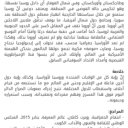
وطاجكستان وأوزبكستان، وفي شمال القوقاز، أي داخل روسيا نفسها،
وهو لتكريس حالة الفوضى في المنطقة. ويعتقد دوغين أنّ روسيا
ستمنع من خلال سياستها الخارجية انهيار معظم دول المنطقة بعد
سوريا، وبخاصةٍ دول شمال أفريقيا، ما يوقف تدفّق ملايين اللاجئين
إلى أوروبا. ويرى أنّ أوروبا تقف في المقابل كسدٍ على الحدود الجنوبية
والغربية لروسيا، كما أقامت في حقبة سابقة درعًا واقيًا أمام التوسع
العثماني، فالعلاقة بينهما تبادلية ولو لم تعترف أوروبا بذلك. وهكذا
لم تعد الأوراسيا جغرافيا فحسب، فقد تحولت إلى إيديولوجيا تجتاح
روسيا، وصارت «موضة» فكرية تجمع حولها الحالمون بتحدّي الهيمنة
الأميركية في العالم، وأولئك الذين لم ينسوا قط الإمبراطورية
القيصرية وأمجاد الاتحاد السوفياتي السابق.
خلاصة
إنّ رؤية كل من الولايات المتحدة وروسيا لأوراسيا، وكذلك رؤية دول
أخرى فاعلة في الإقليم وحتى في العالم مع ما تستتبعه من قيام
أحلاف واستقطاب للدول المختلفة، تتيح إدراك صعوبات الصراع الدائر
اليوم فوق هذا المسرح وفهم مفرداته وتعقيداته، وسبـب استمراره
وديموته...
المراجع:
- انتقام الجغرافية، روبرت كابلان، عالم المعرفة، يناير 2015، المجلس
الوطني للثقافة والفنون والآداب، الكويت.