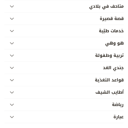
متاحف في بلادي
قصة قصيرة
خدمات طبّية
هو وهي
تربية وطفولة
جندي الغد
قواعد التغذية
أطايب الشيف
رياضة
عبارة