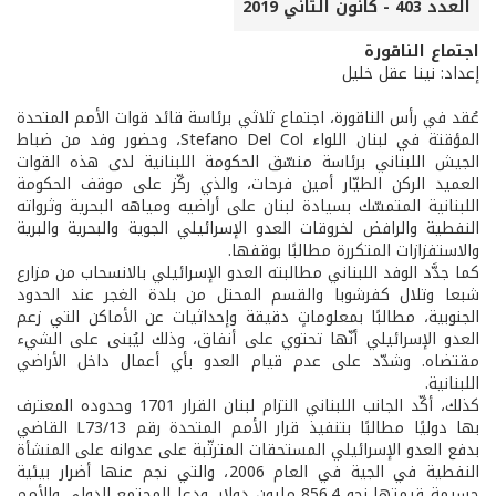
العدد 403 - كانون الثاني 2019
اجتماع الناقورة
إعداد: نينا عقل خليل
عُقد في رأس الناقورة، اجتماع ثلاثي برئاسة قائد قوات الأمم المتحدة
المؤقتة في لبنان اللواء Stefano Del Col، وحضور وفد من ضباط
الجيش اللبناني برئاسة منسّق الحكومة اللبنانية لدى هذه القوات
العميد الركن الطيّار أمين فرحات، والذي ركّز على موقف الحكومة
اللبنانية المتمسّك بسيادة لبنان على أراضيه ومياهه البحرية وثرواته
النفطية والرافض لخروقات العدو الإسرائيلي الجوية والبحرية والبرية
والاستفزازات المتكررة مطالبًا بوقفها.
كما جدَّد الوفد اللبناني مطالبته العدو الإسرائيلي بالانسحاب من مزارع
شبعا وتلال كفرشوبا والقسم المحتل من بلدة الغجر عند الحدود
الجنوبية، مطالبًا بمعلوماتٍ دقيقة وإحداثيات عن الأماكن التي زعم
العدو الإسرائيلي أنّها تحتوي على أنفاق، وذلك ليُبنى على الشيء
مقتضاه. وشدّد على عدم قيام العدو بأي أعمال داخل الأراضي
اللبنانية.
كذلك، أكّد الجانب اللبناني التزام لبنان القرار 1701 وحدوده المعترف
بها دوليًا مطالبًا بتنفيذ قرار الأمم المتحدة رقم 13/L73 القاضي
بدفع العدو الإسرائيلي المستحقات المترتّبة على عدوانه على المنشأة
النفطية في الجية في العام 2006، والتي نجم عنها أضرار بيئية
جسيمة قيمتها نحو 856.4 مليون دولار، ودعا المجتمع الدولي والأمم