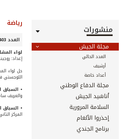
رياضة
منشورات
العدد 403 - كانون الثاني 2019
مجلة الجيش
لواء المشا
العدد الحالي
إعداد: روجين
أرشيف
حل لواء الم
أعداد خاصة
اللوجستي في 
مجلة الدفاع الوطني
• السباق ا
أناشيد الجيش
والعريف سام
السلامة المرورية
• السباق ا
المركز الثان
إحذروا الألغام
برنامج الجندي