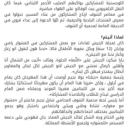
اللوجستية للمشاركين يواكبهم الصليب الأحمر اللبناني، فيما كان
النقل التلفزيوني يبث الوقائع على الهواء مباشرة.
في معاصر الشوف ارتاح المشاركون من عناء المسير، تجولوا في
معرض المنتجات البلدية والحرفية، ثم لبّوا الدعوة إلى غداء قروي في
الحديقة العامة لمحمية أرز الشوف.
لماذا أتيتم؟
كان لمجلة الجيش لقاءات مع بعض المشاركين في المشوار. رامي
ورايان (12 سنة) وبكل عفوية الأطفال قالا: «نحنا هون لنقول انو زغار
وكبار نحنا مع الجيش».
يارا شكرت الجيش على «اللّمة» الحلوة، وقالت «أتيت من الشمال أنا
وأهلي كرمال نمشي مع الجيش لانو الجيش لكل لبنان والمغاوير
أبطال بيفتخر فيهن كل لبنان».
رئيسة جمعية «جبلنا» يولا نجيم أوضحت أن هذا المهرجان كان يقام
في أيلول ، ولكن «قررنا هذا العام أن يكون مهرجانًا استثنائيًا يشارك
فيه أكبر عدد من اللبنانيين فغيرنا الموعد وجعلناه ضمن العام
الدراسي ليتاح للطلاب والتلامذة المشاركة».
أما رئيس لجنة محمية الشوف المحامي شارل نجيم فاعتبر أن «مشوار
مع مغوار»، نشاط وطني وبيئي واجتماعي بامتياز. وهو يجمع
اللبنانيين بمختلف انتماءاتهم واتجاهاتهم.
وفي الختام وجه الشكر لقائد الجيش العماد جان قهوجي على دعمه
المستمر «للمشوار» ولجميع الأنشطة المماثلة.