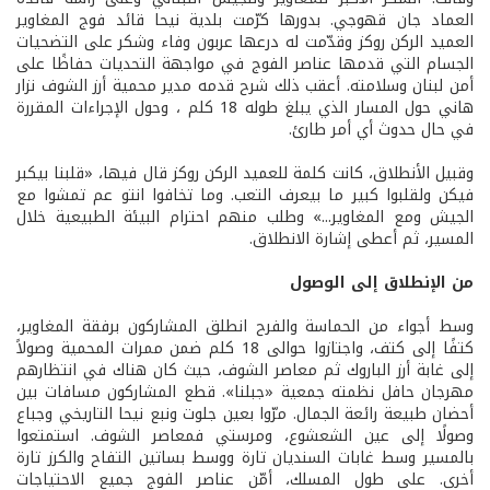
العماد جان قهوجي. بدورها كرّمت بلدية نيحا قائد فوج المغاوير
العميد الركن روكز وقدّمت له درعها عربون وفاء وشكر على التضحيات
الجسام التي قدمها عناصر الفوج في مواجهة التحديات حفاظًا على
أمن لبنان وسلامته. أعقب ذلك شرح قدمه مدير محمية أرز الشوف نزار
هاني حول المسار الذي يبلغ طوله 18 كلم ، وحول الإجراءات المقررة
في حال حدوث أي أمر طارئ.
وقبيل الأنطلاق، كانت كلمة للعميد الركن روكز قال فيها، «قلبنا بيكبر
فيكن ولقلبوا كبير ما بيعرف التعب. وما تخافوا انتو عم تمشوا مع
الجيش ومع المغاوير...» وطلب منهم احترام البيئة الطبيعية خلال
المسير، ثم أعطى إشارة الانطلاق.
من الإنطلاق إلى الوصول
وسط أجواء من الحماسة والفرح انطلق المشاركون برفقة المغاوير،
كتفًا إلى كتف، واجتازوا حوالى 18 كلم ضمن ممرات المحمية وصولاً
إلى غابة أرز الباروك ثم معاصر الشوف، حيث كان هناك في انتظارهم
مهرجان حافل نظمته جمعية «جبلنا». قطع المشاركون مسافات بين
أحضان طبيعة رائعة الجمال. مرّوا بعين جلوت ونبع نيحا التاريخي وجباع
وصولًا إلى عين الشعشوع، ومرستي فمعاصر الشوف. استمتعوا
بالمسير وسط غابات السنديان تارة ووسط بساتين التفاح والكرز تارة
أخرى. على طول المسلك، أمّن عناصر الفوج جميع الاحتياجات