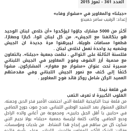
العدد 361 - تموز 2015
«جبلنا» والمغاوير في «مشوار وفاء»
إعداد: الرقيب سامر حميدو
أكثر من 5000 مشارك جاؤوا ليؤكدوا «أن خلاص لبنان الوحيد
هو بتكاتفنا مع الجيش». من كل لبنان اتوا، كبارًا وصغارًا،
قطعوا مسافات طويلة، ليبرهنوا مرة جديدة ان الجيش
وشعبه يد واحدة تعمل لخلاص لبنان .
فللسنة الثالثة على التوالي ، نظمت جمعية «جبلنا»، بالتعاون
مع محمية أرز الشوف وفوج المغاوير في الجيش اللبناني
مسيرة تحت عنوان «مشوار مع مغوار». المشاركون، مشوا
كتفًا إلى كتف مع نمور الجيش اللبناني وفي مقدمتهم
العميد الركن شامل روكز قائد فوج المغاوير .
في قلعة نيحا:
القلوب الكبيرة لا تعرف التعب
من قلعة نيحا التاريخية القلعة التي احتضنت الأمير فخر الدين وحمته،
انطلق المشوار. بعد النشيد الوطني اللبناني، صدح صوت جورج الصافي
في «جايين يا أهل الجبل جايين»، ومجموعة من أغاني والده الراحل
وديع الصافي. وكانت كلمة لرئيسة جمعية «جبلنا» يولا نجيم التي
شكرت كل من ساهم في إنجاح هذا النشاط، من بلديات ومؤسسات،
وقالت: الشكر الأكبر للمغاوير وللجيش اللبناني وعلى رأسه قائده