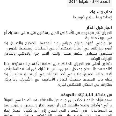
العدد 344 - شباط 2014
آداب وسلوك
إعداد: ريما سليم ضوميط
الجار قبل الدار
الجيران هم مجموعة من الأشخاص الذين يسكنون في مبنى مشترك أو
في بيوت متقاربة.
من واجبي كفرد احترام جيراني، فلا أزعجهم بالضجيج والصراخ، ولا
أقوم بزيارتهم في أوقات راحتهم، أو في الساعات المخصّصة للدرس.
تجمعني بجيراني علاقة محبة وإلفة. ألعب مع أولادهم، ونتبادل
الزيارات الودّية.
يتعاون أهلي مع الجيران للحفاظ على نظافة الأقسام المشتركة بيننا
كالمصعد والسطح ومدخل المبنى، التي نتشارك في استعمالها بأدب
لأنها ملك للجميع، فلا يرمي أحد النفايات في أي قسم مشترك، ولا
يترك باب المصعد مفتوحًا لتبادل الأحاديث مع االآخرين، ولا يركن
سيّاراته في المكان المخصّص لجاره.
من عاداتنا اللبنانيّة: «العونة»
سمع فؤاد والده يتحدّث إلى جاره عن «العونة»، فسأله ما هي العونة
يا أبي؟ وأجابه والده: «العونة هي أن يقوم الجار والصديق والقريب بمد
يد المساعدة في الأعمال التي تحتاج إلى أيدٍ كثيرة، فيتمّ إنجاز
العمل في وقت قصير ولا يشعر المشاركون بالتعب بل بمتعة