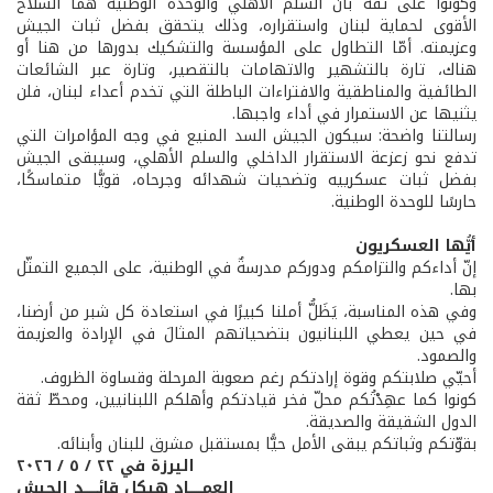
وكونوا على ثقة بأنّ السلم الأهلي والوحدة الوطنية هما السلاح
الأقوى لحماية لبنان واستقراره، وذلك يتحقق بفضل ثبات الجيش
وعزيمته. أمّا التطاول على المؤسسة والتشكيك بدورها من هنا أو
هناك، تارة بالتشهير والاتهامات بالتقصير، وتارة عبر الشائعات
الطائفية والمناطقية والافتراءات الباطلة التي تخدم أعداء لبنان، فلن
يثنيها عن الاستمرار في أداء واجبها.
رسالتنا واضحة: سيكون الجيش السد المنيع في وجه المؤامرات التي
تدفع نحو زعزعة الاستقرار الداخلي والسلم الأهلي، وسيبقى الجيش
بفضل ثبات عسكرييه وتضحيات شهدائه وجرحاه، قويًّا متماسكًا،
حارسًا للوحدة الوطنية.
أيُّها العسكريون
إنّ أداءكم والتزامكم ودوركم مدرسةٌ في الوطنية، على الجميع التمثّل
بها.
وفي هذه المناسبة، يَظَلُّ أملنا كبيرًا في استعادة كل شبر من أرضنا،
في حين يعطي اللبنانيون بتضحياتهم المثالَ في الإرادة والعزيمة
والصمود.
أحيّي صلابتكم وقوة إرادتكم رغم صعوبة المرحلة وقساوة الظروف.
كونوا كما عهِدْتُكم محلّ فخر قيادتكم وأهلكم اللبنانيين، ومحطّ ثقة
الدول الشقيقة والصديقة.
بقوّتكم وثباتكم يبقى الأمل حيًّا بمستقبل مشرق للبنان وأبنائه.
اليرزة في ٢٢ / ٥ / ٢٠٢٦
العمــــــاد هيكل قائــــــد الجيش