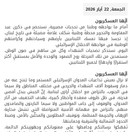
الجمعة, 22 أيار 2026
أيُّها العسكريون
أمام ما يواجهه وطننا من تحديات مصيرية، نستحضر في ذكرى عيد
المقاومة والتحرير محطةً وطنيةً شكلت علامةً مضيئةً في تاريخ لبنان،
إذ تجسدَ فيها تمسك اللبنانيين بأرضهم وسيادتهم وكرامتهم
الوطنية في مواجهة الاحتلال الإسرائيلي.
اليوم، نستذكر تضحيات الشهداء وكل من ساهم في صون الوطن،
مستمدين من تلك المرحلة روح الصمود والوحدة والأمل بمستقبلٍ أكثر
استقرارًا وازدهارًا لجميع اللبنانيين.
أيُّها العسكريون
لا نزال نعيش تداعيات العدوان الإسرائيلي المستمر وما يَنتج عنه من
دمار وسقوط آلاف الشهداء والجرحى في مختلف المناطق ولا سيما
في الجنوب، بالتزامن مع احتلال أراضٍ لبنانية. إنّ الجيش يبذل أقصى
قدرته، في ظل ظروف معقدة وأخطار كبيرة، بهدف التخفيف من آثار
العدوان، والوقوف إلى جانب المواطنين ولا سيما النازحون والصامدون
منهم، بالتزامن مع مهماته الأمنية المتواصلة التي تشمل محاربة
الإرهاب والجريمة المنظمة، وتوقيف المطلوبين والمخلّين بالأمن، وضبط
الحدود الشمالية والشرقية وحمايتها.
تَمَسّكوا برسالتكم وحافظوا على معنوياتكم وجهوزيتكم الدائمة،