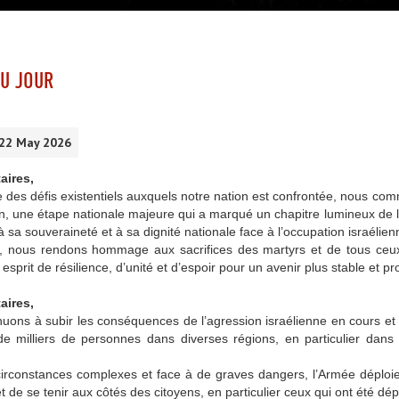
U JOUR
 22 May 2026
aires,
e des défis existentiels auxquels notre nation est confrontée, nous co
on, une étape nationale majeure qui a marqué un chapitre lumineux de l’
 à sa souveraineté et à sa dignité nationale face à l’occupation israélien
i, nous rendons hommage aux sacrifices des martyrs et de tous ceux q
 esprit de résilience, d’unité et d’espoir pour un avenir plus stable et 
aires,
uons à subir les conséquences de l’agression israélienne en cours et 
e milliers de personnes dans diverses régions, en particulier dans l
rconstances complexes et face à de graves dangers, l’Armée déploie to
t de se tenir aux côtés des citoyens, en particulier ceux qui ont été d