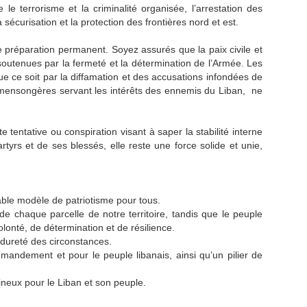
 le terrorisme et la criminalité organisée, l’arrestation des
sécurisation et la protection des frontières nord et est.
 préparation permanent. Soyez assurés que la paix civile et
, soutenues par la fermeté et la détermination de l’Armée. Les
 que ce soit par la diffamation et des accusations infondées de
s mensongères servant les intérêts des ennemis du Liban, ne
tentative ou conspiration visant à saper la stabilité interne
artyrs et de ses blessés, elle reste une force solide et unie,
able modèle de patriotisme pour tous.
e chaque parcelle de notre territoire, tandis que le peuple
olonté, de détermination et de résilience.
a dureté des circonstances.
andement et pour le peuple libanais, ainsi qu’un pilier de
mineux pour le Liban et son peuple.