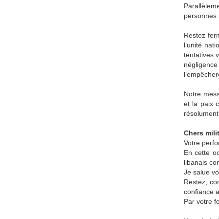
Parallèleme
personnes r
Restez ferm
l’unité nat
tentatives 
négligence
l’empêcher
Notre messa
et la paix 
résolument 
Chers milit
Votre perfo
En cette o
libanais co
Je salue vo
Restez, co
confiance 
Par votre f