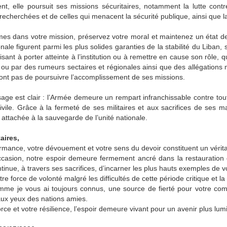
nt, elle poursuit ses missions sécuritaires, notamment la lutte contre
echerchées et de celles qui menacent la sécurité publique, ainsi que la 
es dans votre mission, préservez votre moral et maintenez un état de
ionale figurent parmi les plus solides garanties de la stabilité du Liban
visant à porter atteinte à l’institution ou à remettre en cause son rôle,
 ou par des rumeurs sectaires et régionales ainsi que des allégation
ont pas de poursuivre l’accomplissement de ses missions.
ge est clair : l’Armée demeure un rempart infranchissable contre toute 
civile. Grâce à la fermeté de ses militaires et aux sacrifices de ses m
attachée à la sauvegarde de l’unité nationale.
aires,
rmance, votre dévouement et votre sens du devoir constituent un vérit
ccasion, notre espoir demeure fermement ancré dans la restauration d
ntinue, à travers ses sacrifices, d’incarner les plus hauts exemples de v
tre force de volonté malgré les difficultés de cette période critique et l
mme je vous ai toujours connus, une source de fierté pour votre comm
aux yeux des nations amies.
orce et votre résilience, l’espoir demeure vivant pour un avenir plus lu