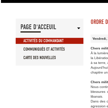
ORDRE D
PAGE D'ACCEUIL
Vendredi,
ACTIVITÉS DU COMMANDANT
Chers milit
COMMUNIQUÉS ET ACTIVITÉS
À la lumièr
CARTE DES NOUVELLES
la Libérati
à sa terre,
Aujourd’hu
chapitre un
Chers milit
Nous contin
blessures d
libanais.
Dans des ci
agression e