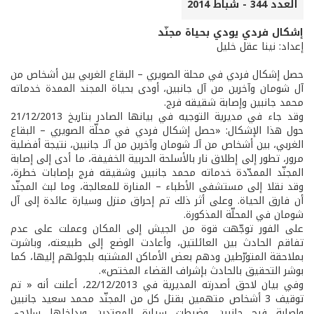
العدد 344 - شباط 2014
إشكال فردي يودي بحياة مجنّد
إعداد: نينا عقل خليل
حصل إشكال فردي في محلة الصويري – البقاع الغربي بين أشخاص من
آل شومان وآخرين من آل جانبين، أودى بحياة المجند الممدة خدماته
محمد جانبين وإصابة شقيقه فرج.
وقد جاء في مديرية التوجيه في بيانها الصادر بتاريخ 21/12/2013
حول هذا الإشكال: «حصل إشكال فردي في محلّة الصويري – البقاع
الغربي، بين أشخاص من آلـ شومان وآخرين من آلـ جانبين، نتيجة أفضلية
مرور، تطور إلى إطلاق نار بالأسلحة الحربية الخفيفة، ما أدى إلى إصابة
المجنّد الممدّدة خدماته محمد جانبين وشقيقه فرج بإصابات خطرة،
وقد نقلا إلى مستشفى الأطباء – المنارة للمعالجة، وما لبث المجنّد
أن فارق الحياة. وعلى أثر ذلك تم إحراق منزل وسيارة عائدة إلى آل
شومان في المحلّة المذكورة.
على الفور توجّهت قوة من الجيش إلى المكان وعملت على عدم
تفاقم الحادث بين العائلتين، وأعادت الوضع إلى طبيعته، وباشرت
بملاحقة المتورّطين ودهم بعض الأماكن المشتبه بلجوئهم إليها، كما
بوشر التحقيق بالحادث بإشراف القضاء المختص».
وفي بيان لاحق أصدرته المديرية في 22/12/2013، أعلنت أنه « تم
توقيف 3 أشخاص متهمين بقتل كل من المجنّد محمد سعيد جانبين
وإصابة فرج جانبين وضبطت سيارة المعتدين وبداخلها سلاحي