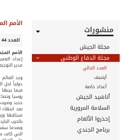
الأمم ال
منشورات
العدد 44 - نيسان 2003
مجلة الجيش
الأمم المت
مجلة الدفاع الوطني
إعداد: العمي
مدير التوجيه
العدد الحالي
أرشيف
وجد العالم 
دولياً لحل 
أعداد خاصة
فيما بينها 
أناشيد الجيش
روسيا وتصاع
جديد وضربت ا
السلامة المرورية
ميثاقها ورس
إحذروا الألغام
بالحرب البار
وبعدما سقط 
برنامج الجندي
التي كانت بع