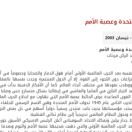
متحدة وعصبة الأمم
حدة وعصبة الأمم
د الركن فرحات
نفسه بعد الحرب العالمية الأولى أمام هول الدمار والضحايا وخصوصاً في 
النزاعات دون اللجوء إلى القوة. إلا أن الدول المنتصرة وجدت نفسها بالم
ووطدت نفوذها في مختلف أنحاء العالم. كما أن الأفكار الدفينة بدأت في 
د التيار النازي في ألمانيا والفاشي في إيطاليا بشكل متسارع حتى وصلنا 
لقوى الصاعدة عرض الحائط عصبة الأمم التي تهاوت مع اندلاع الحرب العالمية ا
بعد انتهاء الحرب الثاني عام 1945 تحولت الأمم المتحدة وهي ال
خت مؤسساتها بحيث باتت منتدى رسمياً دولياً أسهم في حل بعض النزا
دة وتحول النظام العالمي تدريجياً إلى نظام ثنائي القطبية.
جدار برلين وتفكك الاتحاد السوفياتي أعلن الرئيس الاميركي الأسبق جورج 
د الحرب العالمية الأولى والتي ذهبت ضحيتها عصبة الأمم واليوم وبعدما بدأ