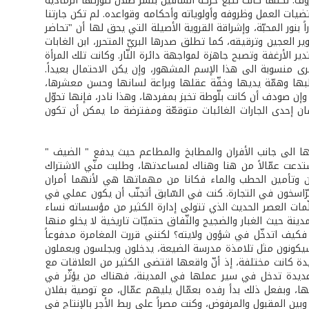
ف. لكنها كانت تُتبع حركة السّاقين بنشر ظلال تنورتها الرمادية
قتضيات العمل وظروفه وأولوياته وأحكامه وقواعده. لم تكن جارتنا
نور المحبّة، وإشراقة القروية الأصيلة التي يحق لها أن "تحاضر
ر العجين وترقيقه، كما تطلق صدرها البريّ المتحرر، ابن الغابات
 الأرغفة وتصبح جاهزة لمواجهة دائرة النّار. وكانت تلك المرأة
خرى منسوبة الى هذا الإسم المشهور، وإن يكن الاحتمال بعيداً.
حطبها وهمّة يديها وخفّة عقلها وبراعة لسانها وحسن معشرها،
وإن صودف أن كانت بلّوطة تخبز بمفردها، وهذا نادر، فإنها تحوّل
ان إحدى الجارات الغائبات متوقعّة ومفترضة ما يمكن أن تكون
ئها الى جانب الأفران والمطابخ والمطاعم حيث يدفع " الضيف "
ستدعت عمّالاً من هنا وهناك لمساعدتها، وطلبت منّي الاشتراك
حين وتأمين الحطب والماء فكانا من مهماتها هي لأنهما أمران
لرّاسخون في التجارة. كنت في السّابق أتجنّب أن يكون عملي في
ّمات العصر الحديث الذي تتولى إدارة الكثير من مؤسساته نساء
ينة حيث الغبار والضجيج والنّفاق حتميّات تاريخية لا يخلو منها
 فكيف اتدخّل في شؤون ولايته؟ لكنني قررت المغامرة مدفوعاً
سيكونون مثل تلامذة مدرسة الضيعة، يدخلون ويجلسون ويعملون
دة كانت مختلفة، إذ أنّ واقعها اقتضى الكثير من العلاقات مع
مل عديدة تدخل في سير عملها في المدينة، فهناك من يؤثّر في
ا، وبفعل ذلك بدأ رفده بعمّال يليهم عمّال، مع توصية بفلان
ين المقبول والمرفوض، وكنت مصراً على ربط الأجر بالإنتاج في