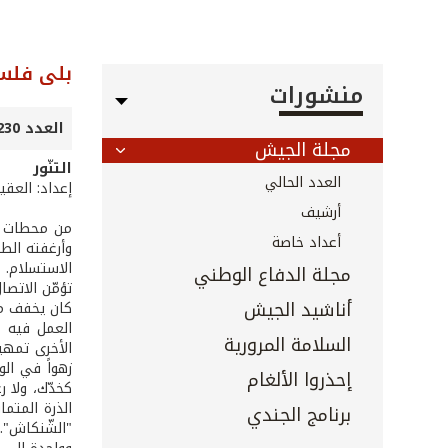
بلى فلس
منشورات
العدد 230 - 231 - آب 2004
مجلة الجيش
التنّور
العدد الحالي
إعداد: العق
أرشيف
من محطات الخ
أعداد خاصة
وأرغفته الطي
الاستسلام. 
مجلة الدفاع الوطني
تؤمّن الاتصا
أناشيد الجيش
كان يخفف من 
العمل فيه ج
السلامة المرورية
الأخرى تمهيد
زهواً في الو
إحذروا الألغام
كخدّك، ولا ر
الذرة المتم
برنامج الجندي
"الشّنكاش".