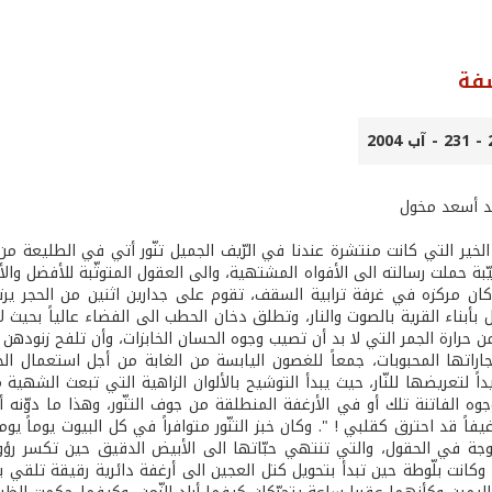
فة
يد أسعد مخول
ير التي كانت منتشرة عندنا في الرّيف الجميل تنّور أتي في الطليعة من حي
ّبة حملت رسالته الى الأفواه المشتهية، والى العقول المتوثّبة للأفضل والأ
كان مركزه في غرفة ترابية السقف، تقوم على جدارين اثنين من الحجر يرتف
ل بأبناء القرية بالصوت والنار، وتطلق دخان الحطب الى الفضاء عالياً بحيث 
حرارة الجمر التي لا بد أن تصيب وجوه الحسان الخابزات، وأن تلفح زنودهن ال
اراتها المحبوبات، جمعاً للغصون اليابسة من الغابة من أجل استعمال الج
اً لتعريضها للنّار، حيث يبدأ التوشيح بالألوان الزاهية التي تبعث الشهية م
جوه الفاتنة تلك أو في الأرغفة المنطلقة من جوف التنّور، وهذا ما دوّنه أمي
غيفاً قد احترق كقلبي ! ". وكان خبز التنّور متوافراً في كل البيوت يوماً
اوجة في الحقول، والتي تنتهي حبّاتها الى الأبيض الدقيق حين تكسر رؤوس
 وكانت بلّوطة حين تبدأ بتحويل كتل العجين الى أرغفة دائرية رقيقة تلق