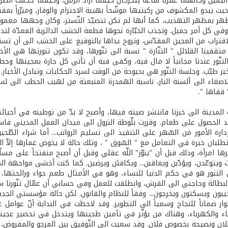
ليمين وكأنهما عقربا ساعة يتحرّكان كيفما أراد الزّمن، وكيفما حكمت الظرو
حيث يبدو المكشوف من ركبتيها موشّحاً بهيبة الاحترام والوقار، ومبرّراً بم
ر بمظهر التهذيب، كما أنها لم تكن تتصيّد التّستر، وكان وجهها مغموراً ب
في كل أمر جميل. وتجذب الخبّازة نحوها قطعة الخشب الدائرية المعدّة لتدوي
اقتراب من العجين المقدّس، وتروح يداها بالتوقيع على الخشب الى أن تستدير
قفينا القلائل " التنّارة " نسبة الى تنّورها، وقد تكون تنورتها هي الأ
لتنّور عندنا مجانياً لا مال فيه، وكفى فيه أن تأتي كل جارة بعجينها و
ز طيّب. وجلسة التنّور هي بحبوحة من الوقت لسرد الحكايات وتبادل الأخبار. 
اصغاء الى ألسنة النار، ناسبة الهمدرة المنبعثة من لهيب الحطب الى لس
قفاها ".
ب المدينة الى خبزنا فانتشر صيته فيها، وأصبح لا بدّ من توطينه في أحيا
ريد الحصول على طعام. وقررت بلّوطة النزول الى ميدان العمل المديني فا
رة الأمور من السّهر على التنفيذ الى تسليم الرواتب... أما شراء الطّ
لبان خبرة في التعامل مع " السّوق " ، وتلك حالة لا يخوض غمارها إلاّ ا
ا امرأة، وذلك قبل أن "ينوّر" اللّه عقلي وقبل أن أصبح منفتحاً على مسل
 ويتوعّدن، ويؤدّبن ويعاقبن... ويكافئن ويرضين. كما كنت أخشى مواجهة المد
 التنور هو في حكم الدنيا للنساء، وهو في الأمثال طعم حواء ورائحتها،
بطالة وحاجتي الى القرش، وانطلقت للعمل وفي حسابي أن عمّال تنّورنا 
يبون ويسكتون ويخرجون... وفقاً للنظام والقانون. لكن حالة مؤسستي الجدي
وار ضماناً للنجاح وسعياً الى التطوير. وقد لاحظت في البداية أنّ عوا
ماء والكهرباء، وهناك من يؤثّر في تأمين طحينها ويتدخل في تحضير عجينه
لان ونصيحة بخصوص فلان. وقد سعيت الى التّوفيق بين المرجو والمفروض، وب