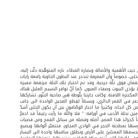
ث الأهمية والأصالة ونضارة العطاء. ناره المتوهّجة دلّت إليه،
حلى، خصوصاً وأن المعرفة تندحر عند البطون الخاوية رافعة رايات
عان فوق تلّة حرجية. وقد تم اختيار تلك التلة مرتفعة مميزة
لا يؤذي البيوت وصفاء العيون. كما أنّ توافر النسيم العليل هناك
مكتنزة اللافتة. وكانت جارتنا بلّوطة هي صاحبة التنّور، تشاركها
مر في القعر الدائري، وبسطاً لقِطع العجين الواحدة الى جانب
ن كل اتجاه. وكثيراً ما احتار الوصّافون بين أن يكون الحلى أشدّ
ن نخلة الأديب في أوراقه: " فلا واللّه ما رأيت رغيفاً قد احمرّ
 يوماً كجرائد هذا العصر، أصله وفصله من سنابل القمح ومن قصبات
ها بمطحنة الحجر في الوادي المجاور، فتتغيّر ألوانها ويضيع
ي بجسمها الممتلئ على الأرض وتطلق ساقيها واحدة الى اليسار