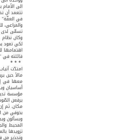
وواحدة الى ا
الى الأمام ب
تتعمد أن تظه
في العفّة" و
والمراعي، لل
تسمّى لدى مث
وكان نظام ا
لكي تعود بخب
اهتمامها لل
قائلته في " 
* * *
امتدّت أنيا
مالاً حين ي
معها في إدا
أساسيان ويتط
مؤسسة تديره
يرفعن الصّوت
مكان. ثم إن
بخوفي من ال
ويسألون ويج
المحيط والج
تزويدها بال
وتحذير من ف