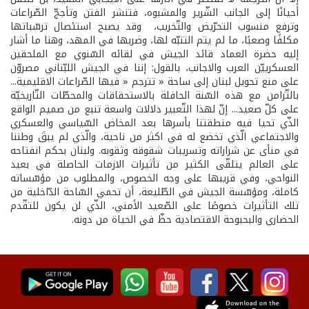
أحيانًا إلى الجانب الشّرير والمشبوه، فتنشر الفتن وتأججّ الصّراعات
وترفع منسوب التحرّيض والتّخريب، وقد يصبح استئصال ترسّباتها
مكلفًا وصعبًا، ما لم يتم التنبّه لها، وضربها في المهد، وهنا ما أشار
إليه حضرة العماد قائد الجيش في لقائه السّنوي مع الملحقين
العسكرييّن العرب والاجانب، بالقول: إننا في الجيش اللبّناني مصروّن
على منع تحويل لبنان إلى ساحة « تترجم « فيها الصّراعات الاقليمية...
بالتّزامن مع هذه السّنة الحافلة بالاستحقاقات والمحطّات التّاريخيّة
على كلّ صعيد... إنّ لهذا التّعبير دلالات واسعة تنبع من صميم الواقع
الذّي تحيا فيه منطقتنا بأسرها بعد المخاض السّياسي والعسكري
والاجتماعي الّذي تخضع له في اكثر من ناحية، والّذي لم يبقَ وطننا
في منأى عن شراراته وتسريبات شقوقه وثقوبه. ولبنان بحكم انفتاحه
على العالم يتلقّى الكثير من تأثيرات الازمات الحاصلة في بعيد
النواحي، وفي قريبها على وجه الخصوص، والمطلوب من مؤسّساته
كاملة، ومؤسّسة الجيش في الطّليعة، أن تحمي السّاحة الدّاخلية من
تلك التأثيرات خصوصًا على الصّعيد الأمني، الذّي لن يكون للتقّدم
الحضاري والبحبوحة الاقتصادية حظّ في الحياة من دونه.