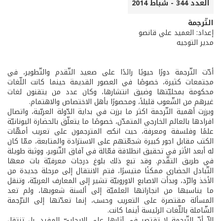
العدد 344 - شباط 2014
التّرجمة
إعداد: العميد علي قانصو
مدير التوجيه
أدّت التّرجمة دورًا حيويًا رائدًا على صعيد التّقدم والتّطوير، في
مجتمعات كثيرة، خصوصًا في العصور القديمة حينما كانت اللّغات
محكومة بمحليّتها وضيق انتشارها، وكان عدد من يتقنون لغات
غيرهم من الشّعوب قليلاً، ومحصورًا بأهل الاختصاص والاهتمام.
وبرزت أهمية التّرجمة اكثر ما برزت في بداية الدّولة العربّية، واتصال
افرادها بالعالم الخارجي المتمدّن، خصوصًا ما يتعلّق بالحضارة اليونانيّة
علمًا وفلسفة ومعرفة، حيث انكبّ المترجمون على تعريب أمهّات
الكتب مقابل اجور كبيرة شجعّتهم على الاستزادة والمتابعة، ممّا كان
له أبعد الأثر في تحقيق انطلاقة فعّالة في آفاق التّنوير، ووثبة طويلة
في طريق التقّدم. وقد تبع ذلك بلوغ درجات معرفيّة بات معها
التّبادل الحضاري ممكنًا متيسرًا، فتم الانتقال إلى مرحلة جديدة من
الأخذ والرّد، وبدأت الاصابع الاوروبيّة تشير إلى المعارف العربيّة، وتنقل
ما يناسبها من انجازاتها العلميّة إلى ألسنة شعوبها، ولم تعد
المسألة مقتصرة على التعريب وحسب، إنما تعدّتها إلى الترّجمة
الشّاملة باللّغات الرئيسة أينما كانت.
إلاّ أنّ التّرجمة لا تقتصر في آثارها على الايجابيّ المفيد، بل تنتقل