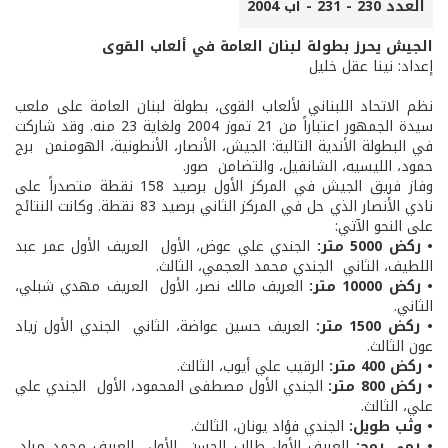
العدد 230 - 231 - آب 2004
الجيش يحرز بطولة لبنان العامة في ألعاب القوى
إعداد: نينا عقل خليل
نظم الاتحاد اللبناني لألعاب القوى، بطولة لبنان العامة على ملعب
سيدة الجمهور اعتباراً من 21 تموز 2004 ولغاية 23 منه. وقد شاركت
في البطولة الأندية التالية: الجيش، الأنصار، الأنطونية، الهومنمن ­ برج
حمود، الليسيه، الشانفيل، والتضامن ­ صور.
وفاز فريق الجيش في المركز الأول برصيد 158 نقطة متصدراً على
نادي الأنصار الذي حل في المركز الثاني برصيد 83 نقطة. وكانت النتائج
على النحو الآتي:
• ركض 5000 متر:
الجندي علي عوض، الأول ­ العريف الأول عمر عبد
اللطيف، الثاني ­ الجندي محمد العجمي، الثالث.
• ركض 10000 متر:
العريف مالك نصر، الأول ­ العريف مهدي شبلي،
الثاني.
• ركض 1500 متر:
العريف حسين عواضة، الثاني ­ الجندي الأول زياد
عون الثالث.
• ركض 400 متر:
الرقيب علي أيوب، الثالث.
• ركض 800 متر:
الجندي الأول مصطفى المحمود، الأول ­ الجندي علي
علي، الثالث.
• وثب طويل:
الجندي فؤاد يونان، الثالث.
• رمي رمح:
العريف الأول طالب الحسن، الأول ­ العريف محمد مراد،