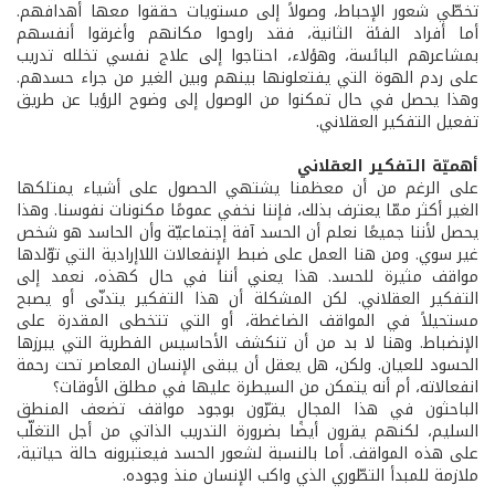
تخطّي شعور الإحباط، وصولاً إلى مستويات حققوا معها أهدافهم.
أما أفراد الفئة الثانية، فقد راوحوا مكانهم وأغرقوا أنفسهم
بمشاعرهم البائسة، وهؤلاء، احتاجوا إلى علاج نفسي تخلله تدريب
على ردم الهوة التي يفتعلونها بينهم وبين الغير من جراء حسدهم.
وهذا يحصل في حال تمكنوا من الوصول إلى وضوح الرؤيا عن طريق
تفعيل التفكير العقلاني.
أهميّة التفكير العقلاني
على الرغم من أن معظمنا يشتهي الحصول على أشياء يمتلكها
الغير أكثر ممّا يعترف بذلك، فإننا نخفي عمومًا مكنونات نفوسنا. وهذا
يحصل لأننا جميعًا نعلم أن الحسد آفة إجتماعيّة وأن الحاسد هو شخص
غير سوي. ومن هنا العمل على ضبط الإنفعالات اللاإرادية التي توّلدها
مواقف مثيرة للحسد. هذا يعني أننا في حال كهذه، نعمد إلى
التفكير العقلاني. لكن المشكلة أن هذا التفكير يتدنّى أو يصبح
مستحيلاً في المواقف الضاغطة، أو التي تتخطى المقدرة على
الإنضباط. وهنا لا بد من أن تنكشف الأحاسيس الفطرية التي يبرزها
الحسود للعيان. ولكن، هل يعقل أن يبقى الإنسان المعاصر تحت رحمة
انفعالاته، أم أنه يتمكن من السيطرة عليها في مطلق الأوقات؟
الباحثون في هذا المجال يقرّون بوجود مواقف تضعف المنطق
السليم، لكنهم يقرون أيضًا بضرورة التدريب الذاتي من أجل التغلّب
على هذه المواقف. أما بالنسبة لشعور الحسد فيعتبرونه حالة حياتية،
ملازمة للمبدأ التطّوري الذي واكب الإنسان منذ وجوده.