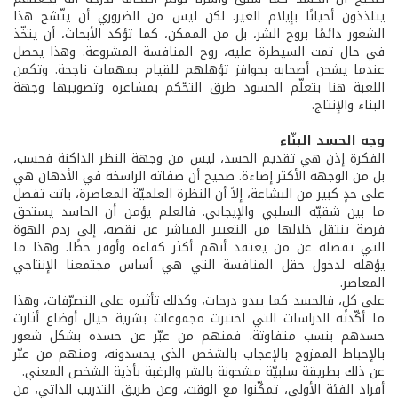
يتلذذون أحيانًا بإيلام الغير. لكن ليس من الضروري أن يتّشح هذا
الشعور دائمًا بروح الشر، بل من الممكن، كما تؤكد الأبحاث، أن يتخّذ
في حال تمت السيطرة عليه، روح المنافسة المشروعة. وهذا يحصل
عندما يشحن أصحابه بحوافز تؤهلهم للقيام بمهمات ناجحة. وتكمن
اللعبة هنا بتعلّم الحسود طرق التحّكم بمشاعره وتصويبها وجهة
البناء والإنتاج.
وجه الحسد البنّاء
الفكرة إذن هي تقديم الحسد، ليس من وجهة النظر الداكنة فحسب،
بل من الوجهة الأكثر إضاءة. صحيح أن صفاته الراسخة في الأذهان هي
على حدٍ كبير من البشاعة، إلاً أن النظرة العلميّة المعاصرة، باتت تفصل
ما بين شقيّه السلبي والإيجابي. فالعلم يؤمن أن الحاسد يستحق
فرصة ينتقل خلالها من التعبير المباشر عن نقصه، إلى ردم الهوة
التي تفصله عن من يعتقد أنهم أكثر كفاءة وأوفر حظًا. وهذا ما
يؤهله لدخول حقل المنافسة التي هي أساس مجتمعنا الإنتاجي
المعاصر.
على كلٍ، فالحسد كما يبدو درجات، وكذلك تأثيره على التصرّفات، وهذا
ما أكّدته الدراسات التي اختبرت مجموعات بشرية حيال أوضاع أثارت
حسدهم بنسب متفاوتة. فمنهم من عبّر عن حسده بشكل شعور
بالإحباط الممزوج بالإعجاب بالشخص الذي يحسدونه، ومنهم من عبّر
عن ذلك بطريقة سلبيّة مشحونة بالشر والرغبة بأذية الشخص المعني.
أفراد الفئة الأولى، تمكّنوا مع الوقت، وعن طريق التدريب الذاتي، من