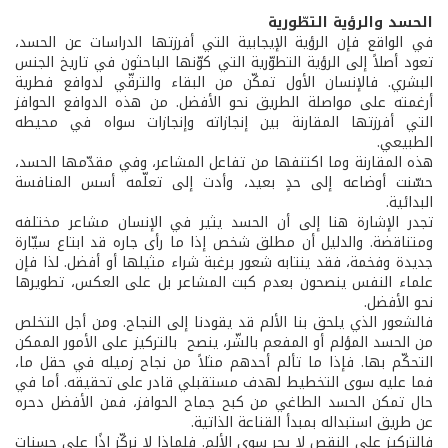
الحسد والرؤية التطّورية
في الواقع فإن الرؤية الإيجابية التي أفرزتها الدراسات عن الحسد،
تعود أصلاً إلى الرؤية التطوّرية التي كوّنها الباحثون في تاريخ الجنس
البشري. فالإنسان الأول تمكّن من البقاء والترقّي لدوافع فطرية
أرغمته على مواصلة الطريق نحو الأفضل. من هذه الدوافع الحوافز
التي أفرزتها المقارنة بين إنجازاته وإنجازات سواه في محيطه
الطبيعي.
هذه المقارنة وما اكتنفها من تفاعل المشاعر، وفي مقدّمها الحسد،
حسّنت أوضاعه إلى حدٍ بعيد، وأدت إلى تعلّمه أسس المنافسة
البدائية.
تجدر الإشارة هنا إلى أن الحسد يثير في الإنسان مشاعر مختلفه
ومتناقضة. والدليل أن مطلق شخص إذا ما رأى جاره قد ابتاع سيّارة
جديدة وفخمة، فقد ينتابه شعور برغبة شراء مثيلها أو أفضل. لذا فإن
علماء النفس ينصحون بعدم كبت المشاعر بل على العكس، تطويرها
نحو الأفضل.
فالشعور الذي يلحق بنا الألم قد يقودنا إلى النجاح. ومن أجل التخلص
من الحسد المؤلم أو المفعم بالشّر، ينصح بالتركيز على الأمور الممكن
التحكّم بها. فإذا ما تألم أحدهم مثلاً من نجاح زميله في حقل ما،
فما عليه سوى التخطيط لهدف مستقبلي قادر على تحقيقه. أما في
حال تمكن الحسد الطاغي من كبح جماح الحوافز، فمن الأفضل دحره
عن طريق استبداله بمبدأ القناعة الذاتية.
فالتركيز على النقص لا يجر سوى الألم. فلماذا لا نركّز إذًا على حسنات