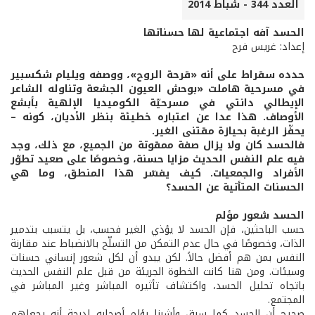
العدد 344 - شباط 2014
الحسد آفه اجتماعية لها حسناتها
إعداد: غريس فرح
حدده سقراط على أنه «قرحة الروح»، ووصفه ويليام شكسبير
في مسرحية هاملت «بوحش العيون الجشعة وتناوله الشاعر
الإيطالي دانتي في مسرحيّة الكوميديا الإلهية بأبشع
الأوصاف. هذا عدا عن اعتباره خطيئة بنظر الأديان، كونه –
يحفّز الرغبة بحيازة مقتنى الغير.
فالحسد كان ولا يزال صفة ممقوتة من الجميع، مع ذلك، وجد
فيه علم النفس الحديث مزايا حسنة، وخصوصًا على صعيد تطوّر
الأفراد والجمعيات. كيف يفسّر هذا المنطق، وما هي
الحسنات المتأتية عن الحسد؟
الحسد شعور مؤلم
حسب الباحثين، فإن الحسد لا يؤذي الغير فحسب، بل يتسبب بتدمير
الذات، وخصوصًا في حال عدم التمكن من التسلّح بالانضباط عند مقارنة
النفس بمن هم أفضل حالاً. لكن يبدو أن لكل شعور إنساني حسنات
وسيئات. ومن هنا كانت الخطوة الجريئة من قبل علم النفس الحديث
باتجاه تحليل الحسد، واكتشاف تأثيره المباشر وغير المباشر في
المجتمع.
صحيح أن الحسد كما سبق وأشرنا يؤلم أصحابه لدرجة أنه يجعلهم