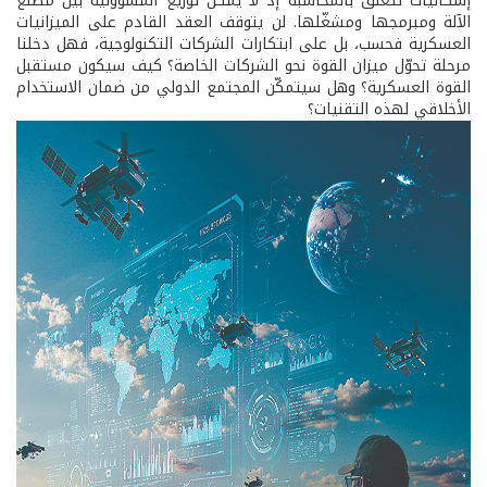
إشكاليات تتعلّق بالمحاسبة إذ لا يمكن توزيع المسؤولية بين مصنّع
الآلة ومبرمجها ومشغّلها. لن يتوقف العقد القادم على الميزانيات
العسكرية فحسب، بل على ابتكارات الشركات التكنولوجية، فهل دخلنا
مرحلة تحوّل ميزان القوة نحو الشركات الخاصة؟ كيف سيكون مستقبل
القوة العسكرية؟ وهل سيتمكّن المجتمع الدولي من ضمان الاستخدام
الأخلاقي لهذه التقنيات؟