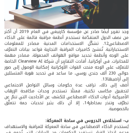
وجد تقرير أيضًا صادر عن مؤسسة كارنيغي في العام 2019 أن أكثر
من نصف الدول المتقدّمة تستخدم أنظمة مراقبة قائمة على الذكاء
الاصطناعي12. تشكّل الاستخدامات المدنية مصادر للمعلومات
الاستخباراتية. تُنشئ كاميرات المراقبة التجارية قواعد بيانات التعرّف
على الوجه وأنظمة تحديد مواقع الهواتف المحمولة، مصادر مهمة
للمخابرات. في أوكرانيا، أفادت التقارير أن شركة Clearview AI الخاصة
للتعرّف على الوجه منحت القوات الأوكرانية إمكانية الوصول إلى صور
حوالى 230 ألف جندي روسي، ما ساعد في تحديد هوية المتسللين
إلى أراضيها13.
أضف إلى ذلك، تراقب عدة حكومات وسائل التواصل الاجتماعي
لتحقيق مكاسب تكتية، فمثلًا تستخدم وحدات مكافحة الإرهاب
الأميركية أدوات الذكاء الاصطناعي للكشف عن الأحاديث التي تنمّ عن
تطرّف وتنذر بمخاطر14، إلا أن ذلك يثير تحديات جمة تتعلّق
بالخصوصية.
ب- استخلاص الدروس في ساحة المعركة:
يُستخدم الذكاء الاصطناعي في ساحة المعركة للمراقبة والاستهداف
ودعم اتخاذ القرار. تستفيد الحكومات من البيانات التي تُجمع في