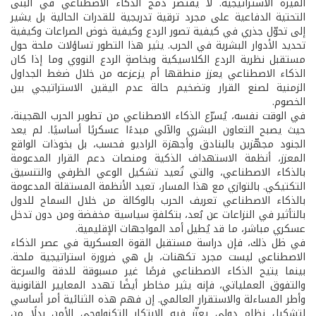
الميزة الاستراتيجية. لا يقتصر دمج الذكاء الاصطناعي في البنى
التحتية الدفاعية على مجرد ترقية تدريجية للقدرات الحالية بل يشير
إلى تحوّل جذري في كيفية تصور الردع وكيفية خوض الصراعات وكيفية
تحديد الأدوار البشرية في الحرب. يثير هذا التطور تساؤلات ملحة حول
مستقبل نظرية الردع الكلاسيكية وبخاصةٍ الردع النووي وما إذا كان
الذكاء الاصطناعي يعزز منطقها أم يزعزعه من خلال ضغط الجداول
الزمنية لصنع القرار وتضخيم حالة عدم اليقين الاستراتيجي بين
الخصوم.
في الوقت نفسه، يُسرّع الذكاء الاصطناعي من تطوير الحرب الهجينة،
حيث يصبح التعاون البشري والآلي مبدءًا عسكريًا أساسيًا. لم يعد
الجنود مجهّزين بالبنادق وأجهزة الراديو فحسب، بل بخوذات الواقع
المعزز، أنظمة الاستهداف الذكية ومنصات دعم القرار المدعومة
بالذكاء الاصطناعي، والتي تُعيد تشكيل الوعي الظرفي والتنسيق
التكتيكي. بالتوازي مع هذا المسار، تعيد الأنظمة المستقلة المدعومة
بالذكاء الاصطناعي تعريف الحرب بالوكالة من خلال السماح للدول
بالتأثير في النزاعات عن بُعد، بتكلفةٍ سياسية مخفضة ومن دون تدخل
عسكري مباشر، ما قد يُطيل أمد المواجهات الإقليمية.
في ظل ذلك، فإن دراسة مستقبل القوة العسكرية في عصر الذكاء
الاصطناعي ليست مجرد تكهنات، بل هي ضرورة استراتيجية ملحة.
بينما يتيح الذكاء الاصطناعي فرصًا غير مسبوقة للدقة والسرعة
والتفوق العملياتي، فإنه يثير مخاطر أيضًا تهدد المعايير القانونية
وأطر المساءلة والاستقرار العالمي. إن فهم هذه الثنائية أمر أساسي
لتشكيل نظام دولي يعزّز فيه الابتكار التكنولوجي الأمن بدلًا من