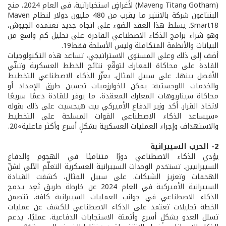
(Gotham وTitan وMaven) لأغراضٍ استخباراتية. في العام 2024، منح
البنتاغون شركة بالانتير ما يقرب من 480 مليون دولار لنظام Maven
Smart18. يسلط هذا العقد الضوء على اتجاه جديد تعتمده الجيوش،
وهو شراء برامج الذكاء الاصطناعي القادرة على تحليل كم واسع من
البيانات والأنظمة المتكاملة وليس الأسلحة فقط19.
أضف إلى ذلك وعلى المستوى الاستراتيجي، تساعد هذه التكنولوجيات
القادة على محاكاة المعارك لتوقّع نتائج الخطط العسكرية وتبنّي
الأفضل بينها. على سبيل المثال، يعزّز الذكاء الاصطناعي التخطيط
والخدمات اللوجستية: يمكن للخوارزميات تحسين طرق الإمداد أو
محاكاة سيناريوهات المعارك المعقدة، ما يوفر للقادة دعمًا سريعًا
لاتخاذ القرار. أكد وزير الدفاع الأميركي بيت هيجسيث على ذلك بقوله
«سيساعد الذكاء الاصطناعي القوات المسلحة على التخطيط
والاستهداف وإجراء العمليات العسكرية بشكلٍ أسرع وأكثر فاعلية»20.
2- الحرب السيبرانية
يؤدي الذكاء الاصطناعي دورًا متناميًا في الهجوم والدفاع
السيبرانيين. تستخدم الوحدات السيبرانية العسكرية التعلّم الآلي لشنّ
الهجمات وتعزيز الشبكات. على سبيل المثال، كشفت القيادة
السيبرانية الأميركية في العام 2024 عن خارطة طريق تَعِد بـدمج
الذكاء الاصطناعي في جوانب العمليات السيبرانية كافة. تتضمن
الخطة تحليلات تعتمد على الذكاء الاصطناعي للكشف عن عمليات
تسلل العدو بشكلٍ أسرع وأتمتة الاستجابات الدفاعية. عمليًا، يدعم