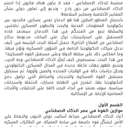
منضبط للذكاء الاصطناعي - فقد لا يكون هناك فائزون إذا انتشر
الذكاء الاصطناعي من دون رادع - وتدعو إلى تعاون دولي بشأن
المعايير الأخلاقية ومعايير السلامة8.
باختصارٍ، المنظور النظري هنا هو اندماج تقني عسكري، فالحدود بين
تكنولوجيا المعلومات المدنية والبحث والتطوير العسكري تتلاشى،
والسلطة تنبع من المتحكّم في هذا الاندماج. سيعتمد قادة
المستقبل على استراتيجيات تركز على البيانات مدعومة بذكاءٍ
اصطناعي من القطاع الخاص9. تتمثل أسئلة البحث الرئيسة في: كيف
تدخل شركات التكنولوجيا الخاصة في الشؤون العسكرية وتؤثر فيها،
وما انعكاس ذلك على سلطة الدولة وعلى مستقبل القوة العسكرية؟
في هذا البحث، سنستعرض كيف يُغيّر الذكاء الاصطناعي وجه الحرب،
ونتتبع ظهور جهات فاعلة جديدة في المجال العسكري التكنولوجي،
ونحلل دراسات حالة في الولايات المتحدة والصين وأوروبا. ثم سنتناول
مستقبل القوة العسكرية والتحديات والمخاطر التي ترافق دمج
التكنولوجيا بها، لنقترح في النهاية مسارات مُحتملة واستجابات
سياسية. سوف نعتمد في أنحاء البحث كافة على التحليلات والأبحاث
المعاصرة للإجابة عن الإشكالية.
القسم الأول
موازين القوة في عصر الذكاء الاصطناعي
أعاد الذكاء الاصطناعي صياغة أساليب خوض الحروب والحفاظ على
الأمن ليشكّل قوة حاسمة في ساحة المعركة. من الطائرات المسيّرة