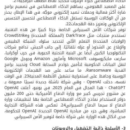
الذكاء الاصطناعي خبراء الإنترنت لتحديد نقاط الضعف البرمجية21.
على الصعيد الهجومي، يساهم الذكاء الاصطناعي في تصميم برامج
ضارة أكثر فعالية وحملات تصيد إلكتروني موجّه. في هذا الإطار، يحذر
من أن الوكالات الروسية تستغل الذكاء الاصطناعي لتحسين التجسس
الإلكتروني وتعزيز دقة الهجمات22.
توفر شركات الأمن السيبراني الخاصة جزءًا كبيرًا من هذه التقنية.
تستخدم منتجات مثل DarkTrace (المملكة المتحدة) وCrowdStrike
(الولايات المتحدة) التعلم الآلي لتحديد سلوك الشبكة الطبيعي
والإبلاغ عن الشذوذ أو عزله تلقائيًا. إلى جانب الجيش، تدافع شركات
التكنولوجيا الكبرى أيضًا عن البنية التحتية الحيوية. في حرب أوكرانيا،
سارعت مايكروسوفت Microsoft وأمازون Amazon وجوجل Google
لنقل البيانات الحكومية لتأمين خوادم السحابة Cloud وتحييد برامج
الفدية Ransomware، ما ساعد على صد الهجمات الإلكترونية
الروسية وحافظ على استمرارية تشغيل الأنظمة المدنية23. في الوقت
نفسه، دخلت OpenAI - وهي شركة ناشئة جديدة نسبيًا معروفة بـ
ChatGPT - هذا المجال في العام 2025. في يونيو، أعلنت OpenAI
عن مشروع تجريبي كبير مع وزارة الدفاع الأميركية حتى 200 مليون
دولار لاستخدام نماذج الذكاء الاصطناعي الخاصة بها لتطبيقات وزارة
الدفاع لا سيما الدفاع السيبراني24. تعكس هذه الشراكة التجارية
المباشرة، وهي جزء من مبادرة OpenAI الجديدة OpenAI للحكومة،
مدى اتكال هذه الوزارة على شركة خاصة لتوفير الأمن السيبراني.
3- الأسلحة ذاتية التشغيل والروبوتات