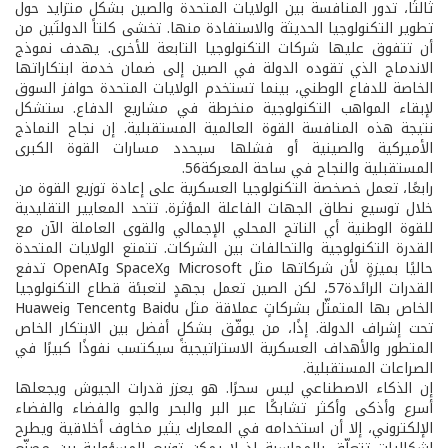
ثالثًا، تدور المنافسة بين الولايات المتحدة والصين بشكلٍ متزايد حول
تطوير التكنولوجيا الحديثة والاستفادة منها. تخشى كلتا الدولتَين من
أن تتفوق عليها شركات التكنولوجيا التابعة للأخرى. يهدف نموذج
الاندماج الذي تقوده الدولة في الصين إلى ضمان خدمة ابتكاراتها
الخاصة للدفاع الوطني، بينما تستخدم الولايات المتحدة حوافز السوق
لإبقاء المواهب التكنولوجية منخرطة في مشاريع الدفاع. ستشكل
نتيجة هذه المنافسة القوة العالمية المستقبلية. إن نجاح النماذج
الأميركية والصينية أو فشلها سيحدد مسارات القوة الكبرى
المستقبلية والنجاح في ساحة المعركة56.
رابعًا، تعمل خصخصة التكنولوجيا العسكرية على إعادة توزيع القوة من
خلال توسيع نطاق الجهات الفاعلة المؤثرة. تتحد المعايير التقليدية
للقوة الوطنية أي الناتج المحلي الإجمالي والقوى العاملة الآن مع
القدرة التكنولوجية والتحالفات بين الشركات. تتمتع الولايات المتحدة
حاليًا بميزةٍ لأن شركاتها مثل Microsoft وSpaceX وOpenAI تدفع
القدرات الرائدة57، لكن الصين تعمل بجهدٍ لتعبئة قطاع التكنولوجيا
الخاص بها المتمثّل بشركاتٍ عملاقة مثل Baidu وTencent وHuawei
تحت إشراف الدولة. إذًا، من يوفّق بشكلٍ أفضل بين الابتكار الخاص
المتطور والأهداف العسكرية الاستراتيجية سيكتسب نفوذًا كبيرًا في
الصراعات المستقبلية.
إن الذكاء الاصطناعي ليس سحرًا. هو يعزز قدرات الجيوش ويجعلها
أسرع وأذكى وأكثر تشابكًا عبر البر والبحر والجو والفضاء والفضاء
الإلكتروني، إلا أن استخدامه في المعارك يثير مخاوف أخلاقية ويطرح