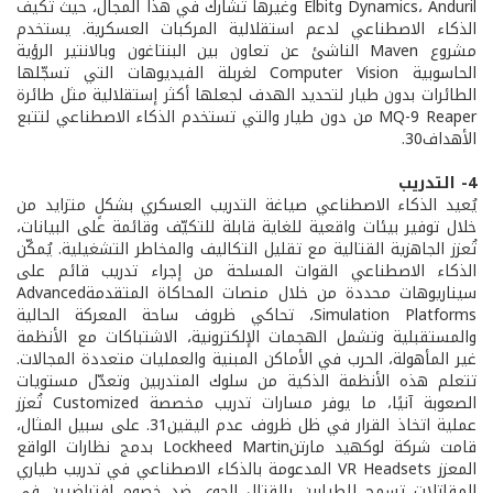
Dynamics، Anduril وElbit وغيرها تُشارك في هذا المجال، حيث تُكيف
الذكاء الاصطناعي لدعم استقلالية المركبات العسكرية. يستخدم
مشروع Maven الناشئ عن تعاون بين البنتاغون وبالانتير الرؤية
الحاسوبية Computer Vision لغربلة الفيديوهات التي تسجّلها
الطائرات بدون طيار لتحديد الهدف لجعلها أكثر إستقلالية مثل طائرة
MQ-9 Reaper من دون طيار والتي تستخدم الذكاء الاصطناعي لتتبع
الأهداف30.
4- التدريب
يُعيد الذكاء الاصطناعي صياغة التدريب العسكري بشكلٍ متزايد من
خلال توفير بيئات واقعية للغاية قابلة للتكيّف وقائمة على البيانات،
تُعزز الجاهزية القتالية مع تقليل التكاليف والمخاطر التشغيلية. يُمكّن
الذكاء الاصطناعي القوات المسلحة من إجراء تدريب قائم على
سيناريوهات محددة من خلال منصات المحاكاة المتقدمةAdvanced
Simulation Platforms، تحاكي ظروف ساحة المعركة الحالية
والمستقبلية وتشمل الهجمات الإلكترونية، الاشتباكات مع الأنظمة
غير المأهولة، الحرب في الأماكن المبنية والعمليات متعددة المجالات.
تتعلم هذه الأنظمة الذكية من سلوك المتدربين وتعدّل مستويات
الصعوبة آنيًا، ما يوفر مسارات تدريب مخصصة Customized تُعزز
عملية اتخاذ القرار في ظل ظروف عدم اليقين31. على سبيل المثال،
قامت شركة لوكهيد مارتنLockheed Martin بدمج نظارات الواقع
المعزز VR Headsets المدعومة بالذكاء الاصطناعي في تدريب طياري
المقاتلات تسمح للطيارين بالقتال الجوي ضد خصوم افتراضيين في