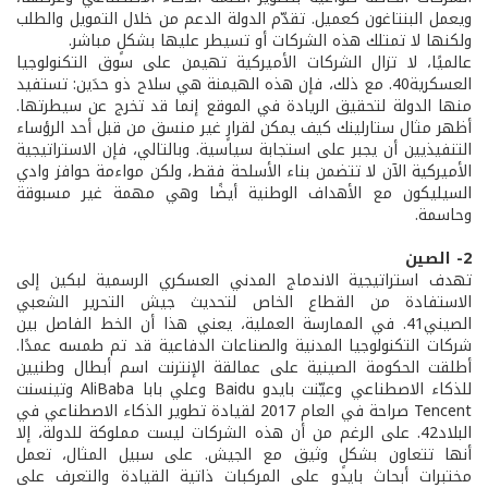
ويعمل البنتاغون كعميل. تقدّم الدولة الدعم من خلال التمويل والطلب
ولكنها لا تمتلك هذه الشركات أو تسيطر عليها بشكلٍ مباشر.
عالميًا، لا تزال الشركات الأميركية تهيمن على سوق التكنولوجيا
العسكرية40. مع ذلك، فإن هذه الهيمنة هي سلاح ذو حدَين: تستفيد
منها الدولة لتحقيق الريادة في الموقع إنما قد تخرج عن سيطرتها.
أظهر مثال ستارلينك كيف يمكن لقرارٍ غير منسق من قبل أحد الرؤساء
التنفيذيين أن يجبر على استجابة سياسية. وبالتالي، فإن الاستراتيجية
الأميركية الآن لا تتضمن بناء الأسلحة فقط، ولكن مواءمة حوافز وادي
السيليكون مع الأهداف الوطنية أيضًا وهي مهمة غير مسبوقة
وحاسمة.
2- الصين
تهدف استراتيجية الاندماج المدني العسكري الرسمية لبكين إلى
الاستفادة من القطاع الخاص لتحديث جيش التحرير الشعبي
الصيني41. في الممارسة العملية، يعني هذا أن الخط الفاصل بين
شركات التكنولوجيا المدنية والصناعات الدفاعية قد تم طمسه عمدًا.
أطلقت الحكومة الصينية على عمالقة الإنترنت اسم أبطال وطنيين
للذكاء الاصطناعي وعيّنت بايدو Baidu وعلي بابا AliBaba وتينسنت
Tencent صراحة في العام 2017 لقيادة تطوير الذكاء الاصطناعي في
البلاد42. على الرغم من أن هذه الشركات ليست مملوكة للدولة، إلا
أنها تتعاون بشكلٍ وثيق مع الجيش. على سبيل المثال، تعمل
مختبرات أبحاث بايدو على المركبات ذاتية القيادة والتعرف على