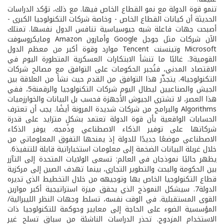
تنمو قوة الدولة مع نمو القطاع الخاص فيها. مع ذلك، تؤكد الدراسات
الحديثة أن كيانات القطاع الخاص - وخاصة شركات التكنولوجيا الكبرى -
أصبحت جهات فاعلة شبه جيوسياسية تنافس الدول نفسها. تمتلك
الآن شركات مثل جوجل Google وأمازون Amazon ومايكروسوفت
Microsoft وتينسنت Tencent موارد وقوة أكبر من معظم الدول
القومية3. غالبًا ما تنشأ الابتكارات العسكرية المتطورة اليوم في
الاقتصاد المدني، فتُجبر الحكومات على التوافق مع مصالح شركات
التكنولوجيا4. يتجذّر هذا التوافق من القدم حيث نشأ من العلاقة بين
الجيش والصناعيين ليطال اليوم شركات التكنولوجيا والرقمنة5، ففي
هذا العصر، لا تشتري الجيوش الأجهزة فحسب بل البيانات والخوارزميات
Algorithms والبرامج من شركات شديدة المرونة أيضًا. يجب أن تعترف
الحسابات الواقعية بأن قوة الدولة تعتمد بشكلٍ متزايد على قدرة
شركاتها على توفير الذكاء الاصطناعي ودمجه. يوفر الذكاء
الاصطناعي موضعًا جديدًا للدولة إذ يمنحها التفوق المعلوماتي من
خلال غربلة البيانات الضخمة إلى معلومات استخباراتية قابلة للتنفيذ6.
يظهر حاليًا نموذجان في العالم: تسعى الولايات المتحدة إلى التآزر
بين الحكومة والبحث والتطوير التجاري، بينما تهدف الصين إلى مركزية
قطاع التكنولوجيا الخاص بها وتوجيهه من خلال التخطيط الذي تديره
الدولة7. سيشكل النموذج الذي يحقق ميزة استراتيجية أكبر موازين
القوى المستقبلية. في الوقت نفسه، تسلط وجهات النظر الليبرالية/
المؤسسية الضوء على الحاجة إلى معايير وحوكمة للتكنولوجيا ذات
الاستخدام المزدوج. تحذر الدراسات الناشئة من سباق تسلح غير