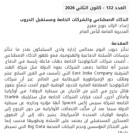
العدد 132 - كانون الثاني 2026
الذكاء الاصطناعي والشركات الخاصة ومستقبل الحروب
إعداد: الرائد جورج مفرج
المديرية العامة للأمن العام
المقدمة
تتأثر حروب اليوم بمجالس إدارة وادي السيليكون بقدر ما تتأثر
بترسانات الأسلحة الدفاعية والهجومية، فمع ظهور الذكاء الاصطناعي
، أصبحت شركات التكنولوجيا الخاصة جهات فاعلة رئيسة في الدفاع.
صحيح أنه لطالما دفعت الشركات بقوة الدولة مثل شركة الهند
الشرقية East India Company التي تأسست في القرن السابع عشر
وفعّلت دور الإمبراطورية البريطانية في العالم، غير أن شركات
التكنولوجيا العملاقة العابرة للحدود الوطنية اليوم أضحت تتمتّع بنفوذٍ
هائل يخرج في كثير من الأحيان عن سيطرة الدولة1. في أوكرانيا
وأماكن أخرى، أثبتت قرارات الشركات الخاصة مثل ستارلينك Starlink
التابعة لشركة سبيس إكس SpaceX أنها مؤثرة وخارجة عن سيطرة
الدولة سيما بعد أن مكّنت الاتصالات الأوكرانية من دون الرجوع إلى
حكومة الولايات المتحدة الأميركية2. يشير ذلك إلى أن التفوق
العسكري المستقبلي لن يعتمد على الأسلحة وتطويرها فحسب إنما
على الابتكار المؤسسي وحجم البيانات الضخمة Big Data التي تسيطر
عليها.