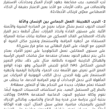
لدرء التصعيد، يجب مضاعفة جهود الإنذار المبكر ومحادثات الاستقرار
والاتصالات في حالات الأزمات مع الأخذ بعين الاعتبار حقيقة أن الذكاء
الاصطناعي معرّض لارتكاب الأخطاء62.
2- الحرب الهجينة: العمل الجماعي بين الإنسان والآلة
أصبحت الحروب تتسم بشكلٍ متزايد بمزيجٍ من المبادرة البشرية والأتمتة
الآلية. على مستوى القادة واتخاذ القرارات، تمكّن أنظمة دعم القرار
بالذكاء الاصطناعي القائد العسكري من معالجة بيانات ساحة المعركة
المستقاة من أجهزة المراقبة والاستشعار وتقترح مكان الضربة أو
التعزيز، مع الإبقاء على القرار النهائي بيد صانع قرار بشري63.
على مستوى المقاتلين، تعمل التكنولوجيا على تعزيز الأفراد بعتادٍ
ذكي. يتم تجهيز الجنود بمعداتٍ متقدمة مثل شاشات العرض الرأسية
والهياكل الخارجية المزودة بالطاقة. مثال على ذلك، نظام التعزيز
البصري المتكامل IVAS التابع للجيش الأميركي وهو خوذة الواقع
المعزز التي تعرض صور الأشعة تحت الحمراء والخرائط الرقمية وأجهزة
الاستشعار على رؤية الجندي. تدخل الكلاب الروبوتية أو المركبات غير
المأهولة التي تحمل الإمدادات أو توفر المراقبة الخدمة، ما يتطلب من
المشاة تعلم مهارات جديدة في التحكم بها أو التعاون معها64.
بالنظر إلى المستقبل البعيد، يتم استكشاف التحسينات الحيوية أيضًا.
تقوم وكالة مشاريع البحوث الدفاعية المتقدمة DARPA ووكالات
بحثية أخرى بدراسة مدى قدرة ربط الدماغ والحاسوب، وبالتالي الإدراك
البشري بالبرمجيات مباشرة. فعلى سبيل المثال، أجرت هذه الوكالة