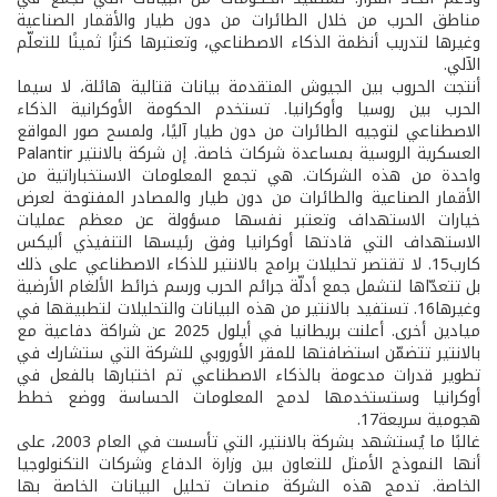
مناطق الحرب من خلال الطائرات من دون طيار والأقمار الصناعية
وغيرها لتدريب أنظمة الذكاء الاصطناعي، وتعتبرها كنزًا ثمينًا للتعلّم
الآلي.
أنتجت الحروب بين الجيوش المتقدمة بيانات قتالية هائلة، لا سيما
الحرب بين روسيا وأوكرانيا. تستخدم الحكومة الأوكرانية الذكاء
الاصطناعي لتوجيه الطائرات من دون طيار آليًا، ولمسح صور المواقع
العسكرية الروسية بمساعدة شركات خاصة. إن شركة بالانتير Palantir
واحدة من هذه الشركات. هي تجمع المعلومات الاستخباراتية من
الأقمار الصناعية والطائرات من دون طيار والمصادر المفتوحة لعرض
خيارات الاستهداف وتعتبر نفسها مسؤولة عن معظم عمليات
الاستهداف التي قادتها أوكرانيا وفق رئيسها التنفيذي أليكس
كارب15. لا تقتصر تحليلات برامج بالانتير للذكاء الاصطناعي على ذلك
بل تتعدّاها لتشمل جمع أدلّة جرائم الحرب ورسم خرائط الألغام الأرضية
وغيرها16. تستفيد بالانتير من هذه البيانات والتحليلات لتطبيقها في
ميادين أخرى. أعلنت بريطانيا في أيلول 2025 عن شراكة دفاعية مع
بالانتير تتضمّن استضافتها للمقر الأوروبي للشركة التي ستشارك في
تطوير قدرات مدعومة بالذكاء الاصطناعي تم اختبارها بالفعل في
أوكرانيا وستستخدمها لدمج المعلومات الحساسة ووضع خطط
هجومية سريعة17.
غالبًا ما يُستشهد بشركة بالانتير، التي تأسست في العام 2003، على
أنها النموذج الأمثل للتعاون بين وزارة الدفاع وشركات التكنولوجيا
الخاصة. تدمج هذه الشركة منصات تحليل البيانات الخاصة بها