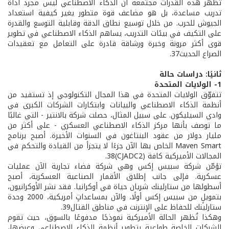
تُظهر هذه القدرات مجتمعة أن الذكاء الاصطناعي ليس مجرد أداة
تدريب مساعدة، بل هو مضاعف قوة متطور يغير كيفية استعداد
الجيوش للحرب. من خلال توسيع نطاق الدقة وقابلية التوسع والقدرة
على التكيف في بيئات التدريب، يساهم الذكاء الاصطناعي في تطوير
قوى أكثر مرونة وخبرة ورشاقة قادرة على التعامل مع تعقيدات
الصراع الحديث37.
ثانيًا: دراسات حالة
1- الولايات المتحدة
تتفوّق الولايات المتحدة في هذا المجال التكنولوجي إذ تستفيد من
أنظمة الذكاء الاصطناعي والبيانات وابتكارات الشركات الكبرى في
وادي السيليكون. على سبيل المثال، حصلت شركة بالانتير - التي غالبًا
ما توصف بأنها مركز الذكاء الاصطناعي العسكري - على أكثر من
مليار دولار من عقود البنتاغون في السنوات الأخيرة. أصبح برنامج
Maven Smart الخاص بها الآن جزءًا لا يتجزأ من القيادة والتحكم في
المجالات الأميركية كافة (CJADC2)38.
تؤمّن شركة سبيس إكس وهي شركة فضاء تجارية الآن عمليات
عسكرية. فإلى جانب إطلاق الأقمار الصناعية العسكرية، أصبح
أسطولها من ستارلينك شريان حياة في أوكرانيا. فقد نشر الأوكرانيون،
بتمويلٍ من سبيس إكس أولًا، والآن بمساعداتٍ أمريكية، 2000 وحدة
ستارلينك للحفاظ على الإنترنت في مناطق القتال39.
وهكذا تُظهر الحالة الأميركية نموذجًا مدفوعًا بالسوق، حيث تقوم
الشركات الخاصة طواعية بتطوير أنظمة الذكاء الاصطناعي وعرضها،