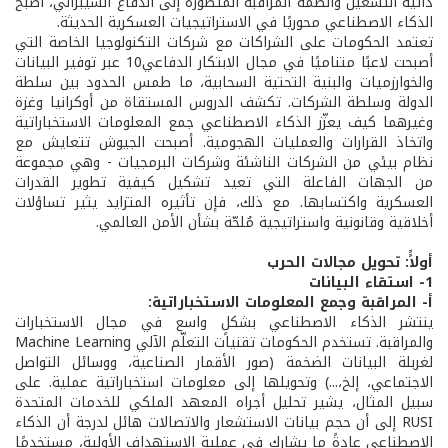
ذاتية التشغيل وأنظمة المراقبة المتطورة إلى الدفاع السيبراني، أصبح
الذكاء الاصطناعي محوريًا في الاستراتيجيات العسكرية الحديثة.
تعتمد الحكومات على الشراكات مع شركات التكنولوجيا الخاصة التي
أصبحت لاعبًا متناميًا في مجال الابتكار الدفاعي10 عبر توفير البيانات
والخوارزميات والبنية التحتية السحابية، ما طمس الحدود بين سلطة
الدولة وسلطة الشركات. تكشف الدروس المستقاة من أوكرانيا وغزة
وغيرهما كيف يعزّز الذكاء الاصطناعي جمع المعلومات الاستخباراتية
واتخاذ القرارات والعمليات الهجومية. أصبحت الجيوش تتعايش مع
نظام بيئي من الشركات الناشئة وشركات البرمجيات - وهي مجموعة
من الجهات الفاعلة التي تعيد تشكيل كيفية تطوير القدرات
العسكرية واكتسابها. مع ذلك، فإن تأثيره المتزايد يثير تساؤلات
أخلاقية وقانونية واستراتيجية مُلحّة بشأن الأمن العالمي.
أولاًً: تحويل مجالات الحرب
1- استقاء البيانات
أ- المراقبة وجمع المعلومات الاستخباراتية:
ينتشر الذكاء الاصطناعي بشكلٍ واسع في مجال الاستخبارات
والمراقبة. تستخدم الحكومات تقنيات التعلّم الآلي Machine Learning
لغربلة البيانات الضخمة (صور الأقمار الصناعية، ووسائل التواصل
الاجتماعي، إلخ،...) وتحويلها إلى معلومات استخباراتية عملية. على
سبيل المثال، يشير تحليل أجراه المعهد الملكي للخدمات المتحدة
RUSI إلى أن حجم بيانات الاستشعار والاتصالات هائل لدرجة أن الذكاء
الاصطناعي عادةً ما يشارك في عملية الاستهداف الأولية، مستخدمًا