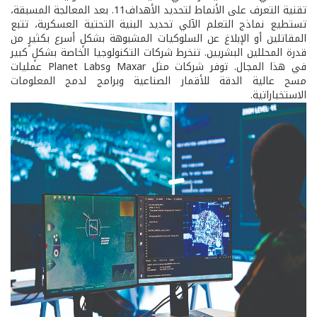
تقنية التعرف على الأنماط لتحديد الأهداف11. بعد المعالجة المسبقة،
تستطيع نماذج التعلم الآلي تحديد البنية التحتية العسكرية، تتبع
المقاتلين أو الإبلاغ عن السلوكيات المشبوهة بشكلٍ أسرع بكثيرٍ من
قدرة المحللين البشريين. تنخرط شركات التكنولوجيا الخاصة بشكلٍ كبير
في هذا المجال. توفر شركات مثل Maxar وPlanet Labs عمليات
مسح عالية الدقة للأقمار الصناعية وبرامج لدمج المعلومات
الاستخباراتية.