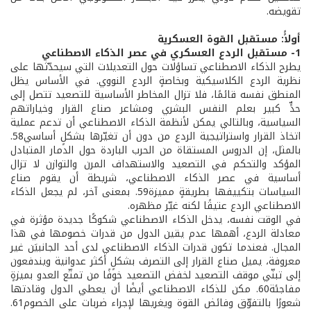
تقويضه.
أولاًً: مستقبل القوة العسكرية
1- مستقبل الردع العسكري في عصر الذكاء الاصطناعي
يطرح الذكاء الاصطناعي تساؤلات حول التعديلات التي سيحدّثها على
نظرية الردع الكلاسيكية وبخاصةٍ الردع النووي. في الأساس يظل
المنطق نفسه قائمًا، فلا تزال المخاطر الأساسية للتصعيد تتصل إلى
حدٍّ كبير بعلم النفس البشري ومشاعر صناع القرار وخياراتهم
السياسية، وبالتالي يمكن لأنظمة الذكاء الاصطناعي أن تدعم عملية
اتخاذ القرار واستراتيجية الردع من دون أن تغيّرها بشكلٍ أساسي58.
بالمثل، إن الدروس المستقاة من الحرب الباردة حول الدمار المتبادل
المؤكد والتحكم في التصعيد والاستهداف المرن والتوازن لا تزال
أساسية في عصر الذكاء الاصطناعي، شريطة أن يقوم صناع
السياسات بتكييفها بطريقةٍ مميزة59. بمعنى آخر، لم يجعل الذكاء
الاصطناعي الردع عتيقًا لكنه غيّر مظهره.
في الوقت نفسه، يدخل الذكاء الاصطناعي شكوكًا جديدة مؤثرة في
معادلة الردع، أهمها عدم يقين الدول من قدرات خصومها في هذا
المجال. فعندما تكون قدرات الذكاء الاصطناعي لدى أحد الجانبيَن غير
معروفة، يميل صناع القرار إلى التصرف بشكلٍ أكثر عدوانية ويندفعون
إلى تبنّي موقف التصعيد لخفض التصعيد خوفًا من تمتّع العدو بميزةٍ
مفاجئة60. مكن للذكاء الاصطناعي أيضًا أن يعطي الدول وقادتها
شعورًا بالتفوّق وفائض القوة ويغريها لإجراء ضربات على الخصوم61.