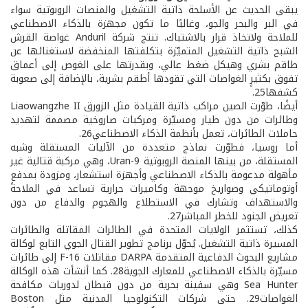
يبقى الحديث عن الأسلحة ذاتية التشغيل والمنصات الروبوتية سواء
في البر والبحر والجو، وغالبًا ما تكون مجهزة بالذكاء الاصطناعي
للملاحة ولاتخاذ قرار بالاشتباك. تنتج شركة Anduril غواصة القرش
الشبح ذاتية التشغيل المتميّزة بتكلفتها المنخفضة لاستغنائها عن
طاقم بشري وهيكل ضغط عالي، وبقدرتها على الغوص إلى أعماق
تفوق بكثيرٍ الغواصات التي تقودها أطقم بشرية، بالإضافة إلى صعوبة
كشفها25.
أيضًا، طوّرت الصين مراكب ذاتية القيادة مثل الزورق Liaowangzhe II
وطائرات من دون طيار ومسيّرة ومركبات صاروخية مصممة لتهديد
حاملات الطائرات، تعمل بأنظمة الذكاء الاصطناعي26.
أما روسيا، فطوّرت نماذج متعددة من الآليات المستقلة وشبه
المستقلة، من بينها المنصة الروبوتية Uran-9، وهي مركبة قتالية غير
مأهولة مدعومة بالذكاء الاصطناعي وأجهزة استشعار، ومزودة بمدفعٍ
أوتوماتيكي وصواريخ موجهة وكاميرات حرارية تساعد في الملاحة
والاستهداف وتشارك في الاستطلاع والهجوم والدفاع من دون
تعريض الجنود للخطر المباشر27.
كذلك، تستثمر الولايات المتحدة في الطائرات المقاتلة والطائرات
المسيرة ذاتية التشغيل. يُحوّل برنامج تطوير القتال الجوي التابع لوكالة
مشاريع البحوث الدفاعية المتقدمة DARPA مقاتلات F-16 إلى طائرات
مسيّرة بالذكاء الاصطناعي للمعارك الجوية28. كما أنشأت هذه الوكالة
Sea Hunter وهي سفينة بحرية من دون قبطان لدوريات مكافحة
الغواصات29. حتى شركات التكنولوجيا المدنية مثل Boston