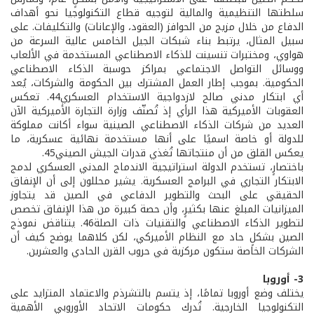
سلطتها التنظيمية والمالية لتوجيه قطاع التكنولوجيا نحو أهداف
الدفاع من خلال مزيج من الحوافز (العقود، والإعانات) والتكليفات. على
سبيل المثال، يرتبط بناء شبكات الجيل الخامس عالية السرعة من
هواوي، ومختبرات تنسينت للذكاء الاصطناعي المستخدمة في الألعاب
ووسائل التواصل الاجتماعي بمراكز حوسبة الذكاء الاصطناعي
الحكومية. بموجب إطار العمل المشترك بين الحكومة والشركات، يُعد
أي ابتكار مدني صالح لازدواجية الاستخدام العسكري44. تعكس
العقوبات الأميركية هذا الرأي إذ تُصنّف وزارة التجارة الأميركية الآن
العديد من شركات الذكاء الاصطناعي الصينية سواء أكانت مملوكة
للدولة أو خاصة اسميًا على أنها مستخدمة نهائية عسكرية، ما
يعكس القلق من أن منتجاتها تُغذي قدرات الجيش الصيني45.
باختصارٍ، تستخدم الدولة استراتيجية الاندماج المدني العسكري لدمج
الابتكار التجاري في البرامج العسكرية. يشير محللون إلى أن الإنفاق
الحقيقي على البحث والتطوير الدفاعي في الصين قد يتجاوز
الميزانيات المبلغ عنها بكثيرٍ، وأن حصة كبيرة من هذا الإنفاق تخصص
لتطوير الذكاء الاصطناعي والتقنيات ذات الصلة46. يتناقض نموذج
الصين بشكلٍ حاد مع النظام الأميركي، لكن كلاهما يوضح كيف أن
الشركات الخاصة ستكون مركزية في حروب القرن الحادي والعشرين.
3- أوروبا
يختلف وضع أوروبا تمامًا، إذ يتسم بالتشرذم والاعتماد المتزايد على
التكنولوجيا الخارجية. تُدرك حكومات الاتحاد الأوروبي الأهمية