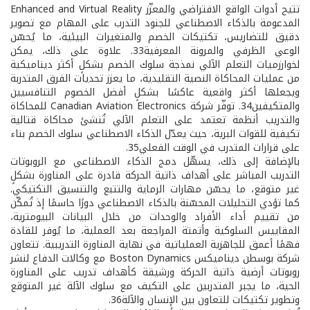
تتيح أدوات الواقع الافتراضي والمعزّز Enhanced and Virtual Reality
المدعومة بالذكاء الاصطناعي للجنود التدرب على المهام مع تصوير
دقيق للتضاريس، تكتيكات الخصم والمتغيرات البيئية، ما يُحسّن
الوعي الظرفي والمرونة المعرفية33. علاوة على ذلك، يمكن
لخوارزميات التعلم الآلي نمذجة سلوك الخصم بشكلٍ أكثر ديناميكية
من عمليات المحاكاة النصية التقليدية، ما يعزز تحديات الفرق المتدربة
ويجعلها أكثر واقعية عاكسًا بشكلٍ أفضل الخصوم التنافسيين
والمتكيفين34. توفّر شركة Canadian Aviation Electronics للمحاكاة
والتدريب أنظمة تعتمد على التعلم الآلي تُنشئ محاكاة قتالية
تكيفية للقوات البرية، حيث يعدّل الذكاء الاصطناعي سلوك الخصم بناء
على قرارات المتدرب في الوقت الفعلي35.
بالإضافة إلى ذلك، يسهّل دمج الذكاء الاصطناعي مع الروبوتات
التدريب المباشر على أهداف ذاتية الحركة قادرة على المناورة بشكلٍ
غير متوقع، ما يحسّن مهارات الرماية والتتبع والتنسيق التكتيكي.
كما تؤدي التحليلات المحسّنة بالذكاء الاصطناعي دورًا حاسمًا إذ تُمكّن
من تقييم أداء الأفراد والوحدات من خلال البيانات البيومترية،
المقاييس السلوكية وأتمتة المراجعة بعد العملية، ما يُوفر للقادة
فهمًا أعمق للجاهزية العملياتية في نهاية المناورة التدريبية. تتعاون
شركة بوسطن ديناميكس Boston Dynamics مع وكالات الدفاع لنشر
روبوتات أرضية ذاتية الحركة ورشيقة كأهداف تدريب على المناورة
الحية، ما يجبر المتدربين على التكيف مع سلوك الآلة غير المتوقع
وتطوير تكتيكات للتعاون بين الإنسان والآلة36.