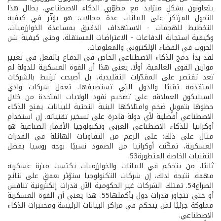
يتعاونون بشكلٍ متزايد مع مطوّري الذكاء الاصطناعي. يطال هذا
التحول المرتكز على البيانات عدة مجالات، هو يؤثّر في كيفية
التخطيط للهجمات - الاستهداف الدقيق بمساعدة الخوارزميات،
وكيفية استجابة الدفاعات - الاعتراضات المستقلة، وحتى كيفية شن
الحروب في الفضاء الإلكتروني والمعلومات.
لقد بدأ دمج الذكاء الاصطناعي الخاص في الدفاع بالفعل في تغيير
موازين القوى العالمية. أولًا، يعني هذا أن القوة العسكرية للدولة لم
تعد تقتصر على المقدّرات التقليدية، بل أصبحت ترتبط بالشركات
المتقدمة تقنيًا والدول التي تستضيفها. تعمل شركات وادي
السيليكون العملاقة على تضخيم نفوذ الولايات المتحدة من خلال
حظوها بتمويلٍ ضخم وامتلاكها البنية التحتية للبيانات. يمنح الذكاء
الاصطناعي أفضلية لأي دولة قادرة على تسخير تقنياته. إن استخدام
أوكرانيا للذكاء الاصطناعي الغربي وتكنولوجيا الأقمار الصناعية هو
مثال على ذلك: على الرغم من التفاوتات الهائلة في القدرات
العسكرية، تمكّنت أوكرانيا من الصمود نسبيًا بوجه روسيا بفضل
التقنيات الخاصة المتطورة53.
ثانيًا، من يتحكم في البيانات والخوارزميات يكتسب ميزة عسكرية
مهمة. نتيجة لذلك، إن شركات التكنولوجيا ستؤثر بعمقٍ على نتائج
الصراع54. تمتلك الشركات غير الحكومية الآن قدرات إلكترونية تنافس
أو حتى تتجاوز قدرات دول بأكملها55. هذا يعني أن القوة العسكرية
مملوكة جزئيًا لمن يتحكم في مراكز البيانات الرئيسة ومختبرات الذكاء
الاصطناعي.