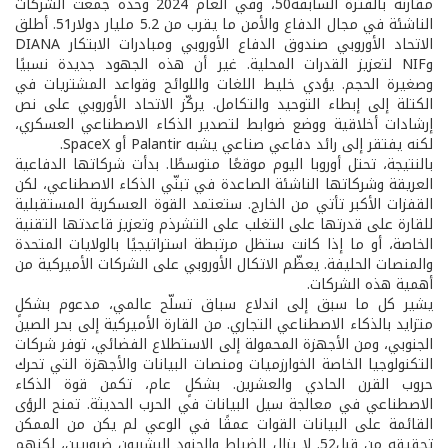
مقارنة بالفترة السابقة50، وفي العام 2024 وحده جمعت الشركات
الناشئة في مجال الدفاع والأمن ما يقرب من 5.2 مليار دولار51. أطلق
الاتحاد الأوروبي صندوق الدفاع الأوروبي ومبادرات الابتكار DIANA
وNIF لتعزيز القدرات المحلية. غير أن هذه الجهود جديدة نسبيًا
وصغيرة الحجم. يؤدي خليط اللغات واللوائح وقواعد المشتريات في
الكتلة إلى إبطاء التوحيد والتكامل. يركّز الاتحاد الأوروبي على نص
إرشادات أخلاقية ووضع ضوابط لتصدير الذكاء الاصطناعي العسكري،
لكنه يفتقر إلى رائد دفاعي صناعي يشبه Palantir أو SpaceX.
بالنتيجة، تحتل أوروبا اليوم موقعًا متوسطًا. بدأت شركاتها الدفاعية
العريقة وشركاتها الناشئة الصاعدة في تبنّي الذكاء الاصطناعي، لكن
القفزات الأكبر تأتي من الخارج. ستعتمد القوة العسكرية المستقبلية
للقارة على قدرتها على التغلب على التشرذم وتعزيز قاعدتها التقنية
الخاصة، أو ما إذا كانت ستظل مرتبطة استراتيجيًا بالولايات المتحدة
والمنصات الحليفة. يعظّم الاتكال الأوروبي على الشركات الأميركية من
أهمية هذه الشركات.
يشير كل ما سبق إلى اندلاع سباق تسلّح عالمي، مدعوم بشكلٍ
متزايد بالذكاء الاصطناعي التجاري. من القارة الأميركية إلى بحر الصين
الجنوبي، ومن الأجهزة المحمولة إلى الاستطلاع الفضائي، توفر شركات
التكنولوجيا الخاصة الخوارزميات ومنصات البيانات والأجهزة التي تحرك
حروب القرن الحادي والعشرين. بشكلٍ عام، تكمن قوة الذكاء
الاصطناعي في معالجة سيل البيانات في الحرب الحديثة. تمنح الرؤى
القائمة على البيانات القوات عمقًا في الوعي لم يكن من الممكن
تحقيقه من قبل52. لا يزال الضباط والجنود البشريون ضروريين، لكنهم