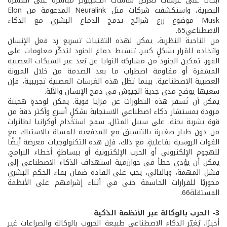
أبحاثًا على غرسات تعرض شاشات الكمبيوتر مباشرة على القشرة
البصرية، واستكشفت شركات مثل Neuralink المدعومة من Elon
Musk موضوع زرع شرائح تدمج الدماغ البشري مع الذكاء
الاصطناعي65.
من الناحية النظرية، يمكن لهذه التقنيات تسريع رد فعل الإنسان
واتخاذه للقرار بشكلٍ كبير، تنشيط دماغ الجنود لتذكّر معلومات على
الفور، تمكين الجنود من مشاركة النوايا عن بُعد عبر الشبكات العصبية
المشفرة أو مقاومة اضطراب ما بعد الصدمة من خلال المرونة
العصبية الاصطناعية. بينما تظل هذه الغرسات العصبية تجريبية، فإن
سعيها يوضح مدى جدية الجيوش في دمج الإنسان والآلة.
يمكن أن تُسفر هذه التطورات عن مزايا قوية. يمكن لوحدةٍ هجينة
مزودة بمستشار ذكاء اصطناعي الاستجابة بشكلٍ أسرع وأكثر دقة من
قوة بشرية بحتة. على سبيل المثال، سمح استخدام أوكرانيا لطائرات
من دون طيار صغيرة بالتنسيق مع المدفعية للمشاة بالاشتباك مع
القوات الروسية بفاعليةٍ. مع ذلك، فإن هذه التكنولوجيات معرضة أيضًا
للهجوم الإلكتروني أو الحرب الإلكترونية أو ببساطةٍ أخطاء البرامج.
يمكن أن يؤدي خطأ في خوارزمية استهداف الذكاء الاصطناعي إلى
فشل المهمة، وبالتالي، يجب على القادة ضمان بقاء الحكم البشري
محوريًا للقرارات الحاسمة حتى في أثناء إشرافهم على الأنظمة
المستقلة66.
3- الحرب بالوكالة عبر الأنظمة الذكية
أخيرًا، يُغيّر الذكاء الاصطناعي طبيعة الحروب بالوكالة والصراعات غير