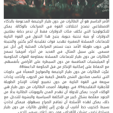
الأمر الحاسم هو أن الطائرات من دون طيار الرخيصة المدعومة بالذكاء
الاصطناعي تصحح اختلالات القوة في الصراعات بالوكالة. يمكن
للتكنولوجيا التي تكلف مئات الدولارات فقط أن تدمر دبابة بملايين
الدولارات أو بنية تحتية حيوية. يتيح هذا التحول في القوة النارية
للجماعات المسلحة الصغيرة تهديد قوات تقليدية أكبر بكثيرٍ، والنتيجة
هي حروب طويلة الأمد حيث تستمر الصراعات المحلية إلى أجل غير
مسمى. على سبيل المثال، في العديد من أجزاء أفريقيا تسمح
الطائرات من دون طيار للجماعات المسلحة بمقاومة القوات الحكومية
أو الميليشيات المنافسة من دون السيطرة على الأراضي بأنفسهم،
مع الحفاظ على إمكانية الإنكار من قبل الحكومة الداعمة68.
غيّرت الطائرات من دون طيار الرخيصة والصواريخ المعبأة في حاويات
التي تناسب صناديق الشحن بالفعل كيفية شن الحروب، وأتاحت زيادات
سريعة في القوة النارية من دون تضييع أوقات الإنتاج الطويلة
للأجهزة التقليدية69. في جوهرها، أصبحت الطائرات من دون طيار هي
الوكلاء الجدد: يمكن للدولة أن تهدم المدن بالروبوتات الطائرة بدلًا من
الجنود مقلّصة بشكلٍ كبير من التكلفة السياسية والبشرية للتدخل. مع
ذلك، يمكن لهذه الأسلحة أن تفاقم الصراع بسهولةٍ، فيمكن لحادثٍ
بسيط كتخريب خط أنابيب أن يؤدي إلى إطلاق طائرات من دون طيار
مسلحة تضرب عشرات الأهداف، ومن دون إعلان رسمي للحرب.