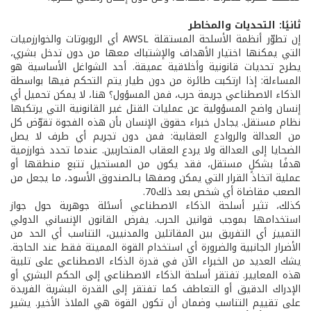
ثانيًا: التحديات والمخاطر
إن تطوّر أنظمة الأسلحة المستقلة AWSL أي الروبوتات والخوارزميات
التي يمكنها اختيار الأهداف والإشتباك معها من دون تدخل بشري،
يطرح تحديات قانونية وأخلاقية عميقة. أحد الشواغل الأساسية هو
المساءلة: إذا ارتكبت طائرة من دون طيار يتم التحكم فيها بواسطة
الذكاء الاصطناعي جريمة حرب، فمن المسؤول؟ هنا، لا يمكن تحميل أي
إنسان واضح المسؤولية عن عمليات القتل غير القانونية التي يرتكبها
نظام مستقل. يجادل خبراء حقوق الإنسان بأن هذه الفجوة تقوّض كل
من العدالة والروادع العقابية: فمن دون تجريم أي طرف لا يصل
الضحايا إلى العدالة ولا يردع العقاب المتحاربين. عندما تحدد خوارزمية
هدفًا بشكلٍ مستقل، فقد يكون من المستحيل تتبع منطقها أو
عملية اتخاذ القرار التي يمكن وصفها بـالصندوق الأسود، ما يجعل من
الصعب مقاضاة أي شخص بعد ذلك70.
كذلك، تثير أسلحة الذكاء الاصطناعي أسئلة جوهرية حول جواز
استخدامها بموجب قوانين الحرب. يفرض القانون الإنساني الدولي
التمييز أي التفريق بين المقاتلين والمدنيين، التناسب أي الحد من
الأضرار الجانبية والضرورة أي استخدام القوة المميتة فقط عند الحاجة.
يشك العديد من الخبراء الآن في قدرة الذكاء الاصطناعي على تلبية
هذه المعايير. تفتقر أسلحة الذكاء الاصطناعي إلى الحكم البشري أو
الإدراك الدقيق أو التعاطف كما تفتقر إلى القدرة البشرية الفريدة
على تقييم التناسب وضمان أن تكون القوة هي الملاذ الأخير. يشير