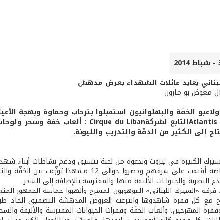
بناني يعايد عائلات الشهداء بعرض مدهش
ال معوض بو مارون
لاعبو الخفّة والبهلوانيون استقبلوا بترحاب وحفاوة وبهجة الأع
من سيرك Atlantisالتابع لشركةe du Liban
تاج إلى الكثير من الدقّة والتدريب والليونة.
يرك الكبيرة في بيروت وبدعوة من لجنة تنسيق ودعم نشاطات أبناء شهدا
في حفلة خاصة أقيمت على شرفهم وحضروا حوالى 2
ع البصرية والحيوانات الأليفة منها والمفترسة بالإضافة إلى السحر.
فرقة «السيرك اللبناني» الموهوبون المسرح وألهبوا حماسة الجمهور المتعط
مع كل فقرة شاهدوها وانتزعت العروض المدهشة التصفيق الحاد طوال ال
وفقرة المهرجين، وألعاب الخفّة وفقرات الحيوانات المفترسة والأليفة والس