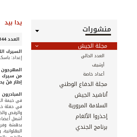
يدا بيد
منشورات
العدد 344 - شباط 2014
مجلة الجيش
السيرك الل
العدد الحالي
إعداد: باسك
أرشيف
المهرجون و
أعداد خاصة
إطار فنّ يح
مجلة الدفاع الوطني
أناشيد الجيش
المبادرون
في خيمة الس
السلامة المرورية
والرقص والخد
إحذروا الألغام
أشعل أعضاء 
بدهشة وفرح 
برنامج الجندي
البهلوانية، 