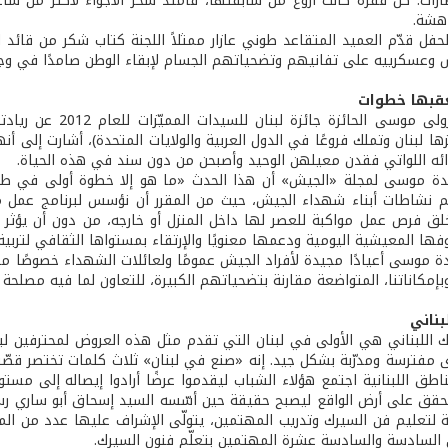
ارات. كل فقرة كانت أروع من سابقتها، فامتدّ سحر الأجواء لأكثر من 
دهشة.
حفل قدّم العميد المتقاعد طوني عازار ممثلاً اللجنة كتاب شكر من قا
 وعسكرييه على تفانيهم وتضحياتهم الجسام لإبقاء الوطن صامدًا في وجه
قبها خطوات
ا لبنان وتملك فروعًا في الدول العربية والولايات المتحدة)، أشارت إلى أ
ئه اللواتي فقدن معيلهن الوحيد وأصبحن من دون سند في هذه الحياة.
دة موسى لمجلة «الجيش» أن هذا الحدث «ما هو إلا خطوة أولى في طريق
 نشاطات أبناء شهداء الجيش، حيث من المقرر أن نؤسس لبرنامج عمل م
خلق فرص عمل مواكبة للعصر لها داخل المنزل أو خارجه، من دون أن يؤث
ها المعيشية اليومية ودعمها معنويًا والإرتقاء بمستواها الثقافي لتربية أ
دة موسى أعيادًا مجيدة لأفراد الجيش عمومًا ولعائلات الشهداء خصوصًا 
مكاناتنا، المتواضعة مقارنة بتضحياتهم الكبيرة، للتعاون لما فيه مصلحة ه
بناني
 اللبناني هي الأولى في لبنان التي تقدم مثل هذه العروض لمحترفين لبن
اطق اللبنانية اجتمع هؤلاء الشباب ليقدموا عرضًا أرادوا إيصاله إلى مست
لتعليم فن السيرك وتدريب المهتمين، يتولّى الإشراف عليها عدد من المحت
 السادسة والسادسة عشرة المهتمين بتعلّم فنون السيرك.