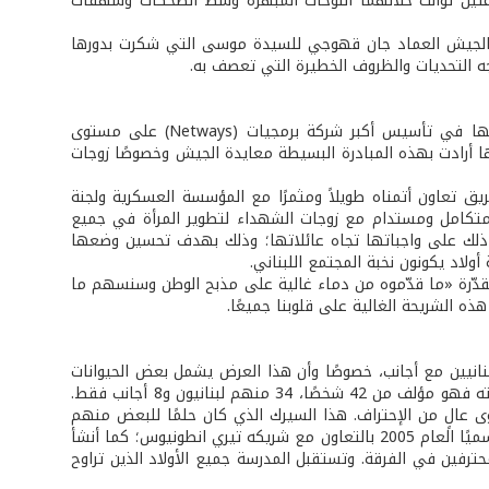
ساعتين توالت خلالهما اللوحات المبهرة وسط الضحكات وشهقات
ئد الجيش العماد جان قهوجي للسيدة موسى التي شكرت بدورها
 التحديات والظروف الخطيرة التي تعصف به.
المهندسة رولى موسى الحائزة جائزة لبنان للسيدات المميّزات للعام 2012 عن ريادتها في تأسيس أكبر شركة برمجيات (Netways) على مستوى
نها أرادت بهذه المبادرة البسيطة معايدة الجيش وخصوصًا زوجات
 تعاون أتمناه طويلاً ومثمرًا مع المؤسسة العسكرية ولجنة
تكامل ومستدام مع زوجات الشهداء لتطوير المرأة في جميع
ر ذلك على واجباتها تجاه عائلاتها؛ وذلك بهدف تحسين وضعها
ولاد يكونون نخبة المجتمع اللبناني.
مقدّرة «ما قدّموه من دماء غالية على مذبح الوطن وسنسهم ما
ذه الشريحة الغالية على قلوبنا جميعًا.
انيين مع أجانب، خصوصًا وأن هذا العرض يشمل بعض الحيوانات
الأليفة وأخرى مفترسة ومدرّبة بشكل جيد. إنه «صنع في لبنان» ثلاث كلمات تختصر قصّته فهو مؤلف من 42 شخصًا، 34 منهم لبنانيون و8 أجانب فقط.
وى عالٍ من الإحتراف. هذا السيرك الذي كان حلمًا للبعض منهم
أبصر النور وتحقق على أرض الواقع ليصبح حقيقة حين أسّسه السيد إسحاق أبو ساري رسميًا العام 2005 بالتعاون مع شريكه تيري انطونيوس؛ كما أنشأ
رفين في الفرقة. وتستقبل المدرسة جميع الأولاد الذين تراوح