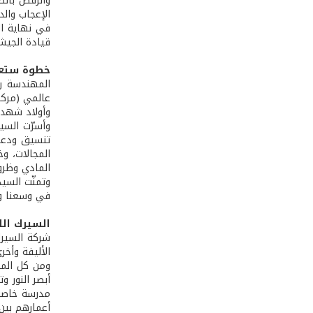
والرقص بالط
الإعجاب وال
في نهاية ال
قيادة الجيش
خطوة ستع
عالمي (مركزه
وأولاد شهدا
وأسرّت السي
تنسيق ودعم
المجالات، و
المادي وظروف
وتمنّت السي
في وسعنا وبإ
السيرك الل
شركة السيرك
ومن كل المن
مدرسة خاصة 
أعمارهم بين