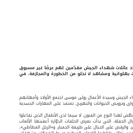
ياد عائلات شهداء الجيش مقدّمين لهم عرضًا غير مسبوق
Cirqu : ألعاب خفة وسحر ولوحات بهلوانية ومشاهد لا تخلو من الخطورة والمجازفة، في
ء الجيش وسيدة الأعمال رولى موسى اجتمع الأولاد وأمهاتهم
1 مشهدًا توزّعت بين الخفّة والتوازن وترويض الحيوانات والتهريج، تعتمد على المهارات الجسدية
ّش لهذا النوع من الفنون، لا سيما لدى الأطفال الذين تفاعلوا
حفلة، التي بدأت بعرض الحلقات الدوّارة أعقبتها الألعاب
حر، والرقص على الحبال على طريقة الجمباز، و»الرجل المطاطي»،