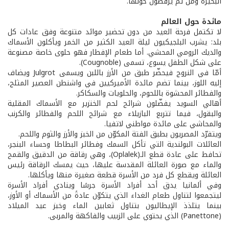
البحيرة ومن ثم يرقصون حولها.
مائدة حول العالم
لا تكتمل فرحة العيد من دون تحضير موائد متنوعة وفق عادات كل
بلد: يشرب البلجيكيون ليلة العيد الكثير من الخمر ويأكلون الأسماك
والديك الرومي المحشي. أما طعام الإفطار فهو حلوى خاصة مصنوعة
على شكل الطفل يسوع، تسمى (Cougnoble).
أمّا في النروج فيحضّر طبق من الأرز باللبن ويسمى Julgrot ويضاف
إليه اللوز، بينما تضم مائدة الأميركيين في واشنطن العصير المثلج،
والفطائر المحشوة باللحوم، والحلويات والسكاكر.
أهالي السويد يفضّلون شرائح لحم الخنزير مع الأسماك المقلية
والبقول، فيما تتربع البازيلاء مع شرائح اللحم والفطائر والكرنب
والمحاشي على مائدة مواطني لاتفيا.
ويتفرّد المصريون بطبق الفتة المكوّن من الخبز والأرز والثوم واللحم.
العائلات البولندية التي تأكل السمك وفطائر البطاطا وحساء البنجر،
تحافط على عادة قطع الـ(Oplalek)، وهي رقاقة من الدقيق والقمح
والماء مع صورة العائلة المقدسة عليها، حيث يمسك الرقاقة رئيس
العائلة ويقطع كل فرد من الأسرة قطعة صغيرة منها ويأكلها.
وفي ألمانيا يدق أحد أفراد الأسرة جرسًا وينادي أفراد الأسرة
ليتجمعوا لتناول طعام الغداء الذي يتكوّن عادةً من الأسماك أو الأوز،
بينما يتلذذ الإيطاليون بتناول ثعابين الماء وخبز عيد الميلاد
(Panettone) الذي يحتوي على الزبيب والفاكهة والمربى.