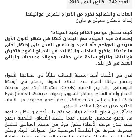
العدد 342 - كانون الأول 2013
العادات والتقاليد تخرج من الأدراج لتفرض قوانينها
إعداد: باسكال معوض بو مارون
كيف تحتفل عواصم العالم بعيد الميلاد؟
إحتفالات عيد الميلاد تعمّ البلدان كلها في شهر كانون الأول
فترتدي العواصم حلّة العيد وتتنافس المدن على إظهار أحلى
ما عندها، وتخرج العادات والتقاليد من الأدراج لتعود فتفرض
قوانينها وتتربّع سيّدة على حفلات وموائد وصبحيات وليالي
العيد في كل بلد.
لندن في الأعياد أشبه بمدينة العجائب تتلألأ في سمائها الأضواء
وتنتشر حولها أشجار عيد الميلاد الملونة وتصدح في أزقتها
الموسيقى والترانيم الدينية (Carols) ينشدها أولاد في محطات
القطار وأمام المتاجر ومراكز التسوق. وتحولت حديقتها العامة (Hyde
Park) للمناسبة إلى مدينة ملاهي تضمّ أضخم مجموعة من الألعاب
المثيرة ضمن «سوق الميلاد» السنوي.
وتعلّق في شوارع المدينة ثريات عملاقة ذات أحجام وأشكال متنوعة
من توقيع مصممين عالميين، فيما تشهد الأسواق الشعبية (تفتح
فقط خلال موسم الأعياد) حضورًا قويًا في معظم المناطق لتشمل
مجموعة متنوعة من الأطعمة الموسمية مثل الحيوانات البرية، وبعض
أنواع اللحوم، والأجبان. كما تعتبر الشجرة الضخمة في ساحة ترافلغار