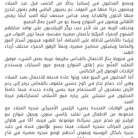
ويصنع المحليون في إسبانيا رجالًا من الخشب قبل عيد الميلاد
ويضعون جزءًا منها في الموقد، ثم يضربون الباقي وهم يغنون لتخرج
منها الحلوى والهدايا. وبعد قداس منتصف ليلة العيد أيضًا يرقص
الأهالي ويغنون في الشوارع وسط جو من الفرح يعمّ الجميع.
وتختلف الزينة من بلد لآخر حيث يركّز الإيرلنديون على نوافذ منازلهم
الشموع الحمراء المزيّنة بأغصان صغيرة مقدسة، فيما تزين الابواب في
إيرلندا بالأناناس للدلالة على الضيافة، أما الهنود فيزينون أشجار الموز
والمانغا ويضيئون مصابيح صغيرة، وتملأ الزهور الحمراء مختلف أرجاء
الهند.
في فنزويلا يتمّ الاحتفال بالقداس بطريقة غريبة بعض الشيء، فوفق
التقليد المتّبع يتم إغلاق الشوارع ويمنع مرور السيارات وتستخدم
الزلاجات للوصول إلى الكنائس.
أما المحليون في البيرو فقد ورثوا عادة قديمة للاحتفال بعيد الميلاد
وهي أخذ حمام بخار في كوخ خشبي ملفوف بالقماش يرمز إلى رحم
الأرض يعتقدون أن الاستحمام فيه يعني ولادة جديدة، فيما حافظ
المحليون في تشيلي على زيارة قبور الأسلاف لمشاركتهم فرحة
العيد.
وفي الولايات المتحدة يضيء الرئيس الأميركي شجرة الميلاد مع
مجموعة من الاطفال في تقليد رئاسي سنوي، ويجول شوارع نيو
اورلينز ثور ضخم مزين بشرائط موضوعة على قرنيه. أمّا في هاواي
فتزين المراكب بشجرة الميلاد، فيما يصنع غوّاصون فتحة في جليد
بحيرة بايكال الروسية ويغوص أحدهم لوضع شجرة صغيرة في قاع