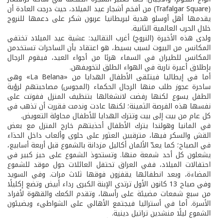
(Trafalgar Square) من أفخم أشجار عيد الميلاد، حيث درجت العادة أن
يقدمها أهل أوسلو هدية لبريطانيا عربون شكر على دعمها للنروج
خلال الحرب العالمية الثانية.
ولدى هذه الأخيرة (النروج) أغرب التقاليد: عشية عيد الميلاد تختفي
المكانس من البيوت لسبب بسيط، هو اعتقاد بأن الساحرات تستخدمن
المكانس للطيران في السماء هربًا من أجواء العيد، فيقوم الرجال
بإطلاق أعيرة نارية في الهواء الطلق لتخويفهن.
أما في إيطاليا فيتلقى الأطفال الهدايا من «La Belana» وهي
ساحرة عجوز طلب منها الرجال الحكماء (المجوس) مصاحبتهم لرؤية
الطفل يسوع لكنها رفضت لانشغالها بتنظيف المنزل ففوتت على
نفسها هذه الفرصة الثمينة؛ لكنها عادت وندمت فقررت أن تذهب في
كل عام من بيت إلى بيت وتترك الهدايا للأطفال محاولة التعويض.
في المانيا وهولندا يترك الأطفال أحذيتهم خارج المنزل مع بعض
القش والسكر فيها، مترقبين العثور على حلوى وألعاب داخل الحذاء
في الصباح؛ كما يعدّ الألمان أكاليل مزدانة بالشموع قبل أربعة أسابيع،
يشعلون كل أحد شمعة منها. وتستحوذ الشموع على حيز كبير في
احتفالات الميلاد، ففي العراق تحتفل العائلات حول موقد للشموع
المضاءة، وبعد انطفائها يقفزون فوقها ثلاث مرات. وفي السويد
وفي صباح 13 كانون الأول ترتدي الإبنة الكبرى رداء أبيض وتضع إكليلًا
من سبع شمعات مضيئة على رأسها، وتقدم الكعك والقهوة لأفراد
الأسرة. أما في أستراليا فيجتمع الأهالي على الشواطىء ويضيئون
الشموع ليلًا منشدين تراتيل دينية.