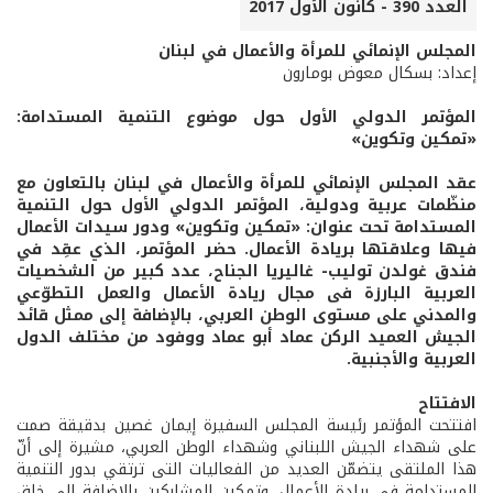
العدد 390 - كانون الأول 2017
المجلس الإنمائي للمرأة والأعمال في لبنان
إعداد: بسكال معوض بومارون
المؤتمر الدولي الأول حول موضوع التنمية المستدامة:
«تمكين وتكوين»
عقد المجلس الإنمائي للمرأة والأعمال في لبنان بالتعاون مع
منظّمات عربية ودولية، المؤتمر الدولي الأول حول التنمية
المستدامة تحت عنوان: «تمكين وتكوين» ودور سيدات الأعمال
فيها وعلاقتها بريادة الأعمال. حضر المؤتمر، الذي عقِد في
فندق غولدن توليب- غاليريا الجناح، عدد كبير من الشخصيات
العربية البارزة فى مجال ريادة الأعمال والعمل التطوّعي
والمدني على مستوى الوطن العربي، بالإضافة إلى ممثل قائد
الجيش العميد الركن عماد أبو عماد ووفود من مختلف الدول
العربية والأجنبية.
الافتتاح
افتتحت المؤتمر رئيسة المجلس السفيرة إيمان غصين بدقيقة صمت
على شهداء الجيش اللبناني وشهداء الوطن العربي، مشيرة إلى أنّ
هذا الملتقى يتضمّن العديد من الفعاليات التى ترتقي بدور التنمية
المستدامة في ريادة الأعمال، وتمكين المشاركين بالإضافة إلى خلق