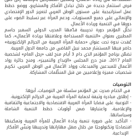
فرص استثمار جديدة من خلال تبادل الأفكار والمشاريع، ووضع خطط
عمل استراتيجية على مستوى الوطن العربي لتعزيز الدور الإقتصادي
والإنمائي على جميع المستويات، ودعم المرأة عبر تسليط الضوء على
دورها في التنمية وريادة الأعمال.
تخلّل المؤتمر دورة تدريبية قدّمها المدرب الدولي السفير جاسم
المطيري بعنوان «التنمية المستدامة وعلاقتها بريادة الأعمال»، كما
عُقدت ندوة تحت عنوان «حماية المرأة العربية من الجرائم الإلكترونية»
حاضر فيها المستشار محمد نبيل القاضي من جامعة الدول العربية.
تضمّن برنامج المؤتمر الذي دام 3 أيام منح لقب «رجل العام» لشخصية
العام 2017، منح درع المجلس «الإبداع والتمييز»، ومنح جائزة رواد
الأعمال للمبدعين والمبدعات ورواد الأعمال في الوطن العربي، تكريم
شخصيات مميزة وإعلاميين من قبل المنظّمات المشاركة.
التوصيات
في الختام صدرت عن المؤتمر سلسلة من التوصيات، أبرزها:
- إطلاق مبادرة وثيقة لحماية المرأة العربية من الجرائم الإلكترونية.
- التوعية على قضايا المرأة العربية الاقتصادية والاجتماعية والثقافية
والإعلامية، واعتبارها ضمن أولويات خطط التنمية الشاملة
وسياساتها.
- التأكيد على ضرورة تنمية ريادة الأعمال للمرأة العربية وتمكينها
اقتصاديًا وتكنولوجيًا من خلال صقل مهاراتها وتدريبها وتبنّي الأفكار
الإبداعية.