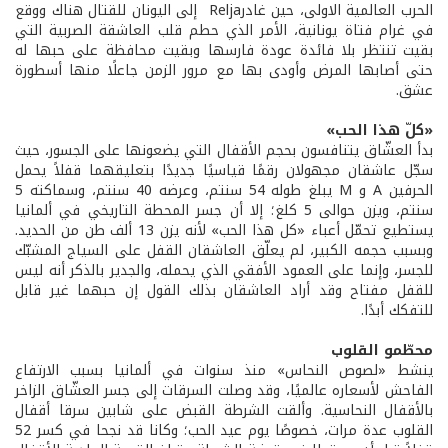
الحرب العالمية الاولى، حين غادرRelja إلى اليونان للقتال هناك ووقع
في غرام فتاة يونانية، الأمر الذي حطم قلب العاشقة الصربية التي
بقيت تنتظر بلا فائدة عودة فارسها وبقيت محافظة على حبها له
حتى أصابها المرض وأودى بها مع مرور الزمن جاعلًا منها أسطورة
عشق.
«كلّ هذا الحب»
بدأ العشّاق يتنافسون بحجم الأقفال التي يضعونها على الجسور، حيث
سجّل عاشقان مجهولان رقمًا قياسيًا جديدًا بتعليقهما قفلاً يحمل
الحرفين A و M يبلغ طوله 54 سنتم، وعرضه 40 سنتم، وسماكته 5
سنتم، ويزن حوالى 5 كلغ؛ إلا أن جسر المحطة التاريخي في ألمانيا
يستطيع تحمّل أعباء «كل هذا الحب» لأنه يزن 13 ألف طن من الحديد.
وبسبب حجمه الكبير، لم يعلّق العاشقان القفل على السياج المشبّك
للجسر، وإنما على العمود الأفقي الذي يحمله، والجدير بالذكر أنه ليس
للقفل مفتاح وقد أراد العاشقان بذلك القول إن حبهما غير قابل
للتفكك أبدًا.
محطّمو القلوب
ينشط «لصوص النحاس» منذ سنوات في ألمانيا بسبب الارتفاع
الفاحش لأسعاره عالميًا، وقد وصلت السرقات إلى جسر العشّاق الزاخر
بالأقفال النحاسية. وألقت الشرطة القبض على شابين سرقا أقفال
القلوب عدة مرات، خصوصًا يوم عيد الحب؛ وكانا قد نجحا في كسر 52