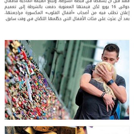
قفلاً قبل أن يسقطا في قبضة الشرطة. وتبلغ القيمة المادية للأقفال
حوالى 16 يورو لكن قيمتها المعنوية دفعت بالشرطة إلى تعميم
إعلان تطلب فيه من أصحاب «أقفال القلوب» المكسورة مراجعتها،
بعد أن عثرت على مئات الأقفال التي حطّمها اللصّان في وقت سابق.