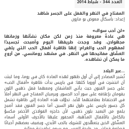
العدد 344 - شباط 2014
المفتاح في النهر والقفل على الجسر شاهد
إعداد: باسكال معوض بو مارون
«لن أحب سواك»
هي عادةٌ معروفة منذ زمن لكن مكان نشأتها وزمانها
مجهولان، وقد وجدت طريقها اليوم وأصبحت تجسيدًا
لمفهوم الحب والغرام: إنها ظاهرة أقفال الحب التي يلقي
العشّاق مفاتيحها في النهر، في مشهد رومانسي، من أروع
ما يمكن أن نشاهده.
...عبر البلاد
تُشير المصادر إلى أن أول ظهور لهذه العادة كان في روما، وما لبثت
أن انتشرت في أوروبا كلها: في باريس بدأت ظاهرة «أقفال الحب»
على جسر الفنون حيث يأتي العاشقان ومعهما قفل ذهبي اللون
يقومان بإغلاقه على سور أحد الجسور، ويرميان المفتاح في النهر أملاً
في الاحتفاظ بعلاقتهما للأبد. تحوّلت هذه العادة إلى ظاهرة تشمل
كل جسور باريس على طول نهر السين. أما جسر الفنون فقد أصبح
يلمع من البعيد بلون ذهبي، لأن حاجزه الفولاذي الأخضر مكسوٌ
بالكامل بالأقفال المذّهبة، المحفور عليها بالأحرف الأولى أسماء
العشّاق الذين يتعهّدون للشريك بالحب الأبدي، ويضيف بعضهم أحيانًا
قصاصة قماش من طرحة العرس مع رسوم غرافيتية معبّرة.