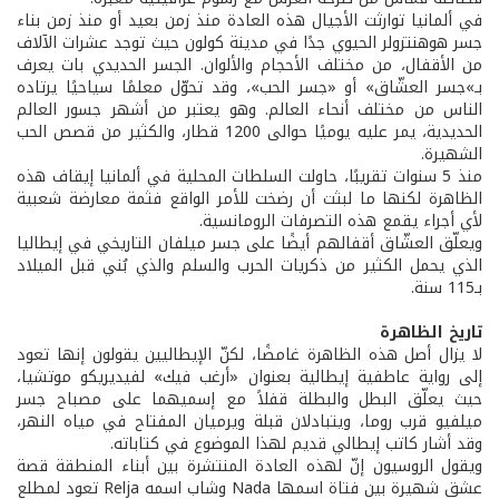
في ألمانيا توارثت الأجيال هذه العادة منذ زمن بعيد أو منذ زمن بناء
جسر هوهنتزولر الحيوي جدًا في مدينة كولون حيث توجد عشرات الآلاف
من الأقفال، من مختلف الأحجام والألوان. الجسر الحديدي بات يعرف
بـ»جسر العشّاق» أو «جسر الحب»، وقد تحوّل معلمًا سياحيًا يرتاده
الناس من مختلف أنحاء العالم. وهو يعتبر من أشهر جسور العالم
الحديدية، يمر عليه يوميًا حوالى 1200 قطار، والكثير من قصص الحب
الشهيرة.
منذ 5 سنوات تقريبًا، حاولت السلطات المحلية في ألمانيا إيقاف هذه
الظاهرة لكنها ما لبثت أن رضخت للأمر الواقع فثمة معارضة شعبية
لأي أجراء يقمع هذه التصرفات الرومانسية.
ويعلّق العشّاق أقفالهم أيضًا على جسر ميلفان التاريخي في إيطاليا
الذي يحمل الكثير من ذكريات الحرب والسلم والذي بُني قبل الميلاد
بـ115 سنة.
تاريخ الظاهرة
لا يزال أصل هذه الظاهرة غامضًا، لكنّ الإيطاليين يقولون إنها تعود
إلى رواية عاطفية إيطالية بعنوان «أرغب فيك» لفيديريكو موتشيا،
حيث يعلّق البطل والبطلة قفلاً مع إسميهما على مصباح جسر
ميلفيو قرب روما، ويتبادلان قبلة ويرميان المفتاح في مياه النهر،
وقد أشار كاتب إيطالي قديم لهذا الموضوع في كتاباته.
ويقول الروسيون إنّ لهذه العادة المنتشرة بين أبناء المنطقة قصة
عشق شهيرة بين فتاة اسمها Nada وشاب اسمه Relja تعود لمطلع