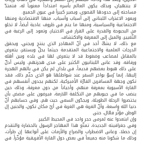
لا ينتهيان، وبذلك يكون العالم بأسره امتداداً معنوياً له، فتمتدّ
مساحته إلى حدودها القصوى، ويصير كبيراً في عيون الجميع.
ويعود الاغتراب اللبناني إلى أسباب وأسباب، منها الاقتصادية ومنها
الاجتماعية والسياسية، ومنها ما يتم في ظروف عادية أيضاً، لا تخلو
من البحبوحة والقدرة على القرار في الاختيار، وتعود إلى الرغبة في
التّغيير، والميل إلى المعرفة والاكتشاف.
مع ذلك، لا يشكّ أحد في أنّ المهاجر الذي ينتج ويجني، ويحقق
الدرجات العلمية والاجتماعية المتقدمة حيثما يحلّ ويستقر، يتعرض
بالمقابل لمصاعب وضغوط قد لا يتعرض لها في بلده وبين أهله
ورفاقه. وقد عانى اللبنانيون الكثير على مدى هجرتهم، وليس أدلّ
على ذلك هبوط بعضهم قديماً، في بلدان لم يكن في بالهم الهجرة
إليها، إنما رُسوّ بواخر السفر عند شواطئها هو الذي حتّم ذلك، فقد
تكون وجهة المسافرين القارّة الأميركية، لكنهم يجدون أنفسهم في
القارة الآسيوية بمعرفة منهم، وأحياناً من دون معرفة، وذلك حين
ينضب ما في جيوبهم من التكلفة اللازمة، فيرضون على مضض بأن
يختصروا الرحلة الطويلة، ويجدّون السعي حيث هم، وفي حسابهم أنّ
دنيا الله واسعة، وأنّ الغربة هي الغربة في أيّ مكان تكون، والحنين إل
الوطن مؤثّر فعّال، حتى
وإن ابتعدوا عنه لمرمى حجر واحد في المحيط الكبير.
وفي جغرافيته الجديدة، تمتّع هذا المهاجر الرسول بالحضارة والتقدم
إن حصلا، وعانى الاضطراب والصراع والأزمات على أنواعها إن طرأت،
وذلك ما شكونا منه جميعاً في بعض دول القارة الأفريقية مؤخّراً. في