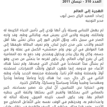
العدد 310 - نيسان 2011
الهجرة إلى العالم
إعداد: العميد الركن حسن أيوب
مدير التوجيه
لم يهمل اللبناني وسيلة رأى أنها تؤدي إلى تأمين الحياة الكريمة له
ولعائلته، وقريته والحي الذي يعيش فيه، وبالتالي وطنه. وقد واجه
الصخر في سبيل ذلك، وحوّل الأرض البور إلى جنائن تغنّى بها أهل
الشعر والأدب على مدى تاريخ لبنان، ولم تعرف البطالة طريقها إلى
هذا المواطن في أي يوم، ولم «يعشّش» الكسل في عقله ولا في
جسمه، وكان ولا يزال يبادر ويحاول ويقتحم، وقد دفع به حبّ المغامرة
إلى أن يقرع أبواب العالم، وأن يكون لقرعه ما يتمنّى من صدى. وهو
لم يشكّل عبئاً اقتصادياً في البلدان التي قصدها، ولم تنشأ هناك
الأعباء مع قدومه، إنما ظهرت الحلول وأطلّت الانفراجات، لمصلحته
أولاً، ولمصلحة وطنه الأم ثانياً، ولمصلحة مجتمعه الجديد وأبناء وطنه
الثاني في كل حال، حيث غدا هناك زارعاً وعاملاً وصانعاً وتاجراً
ومهندساً وطبيباً وفنّاناً وسياسيّاً وعسكريّاً، والدّلائل كثيرة.
وفي اعتبارنا نحن اللبنانيين، أنّ لبنان بلد صغير بمساحته، كبير
بالمعاني التي يمتلكها والقيم التي يمثلها والثقة التي ينظره
العالم بها. وقد يكون السبب تاريخه العريق، ومحبّة أبنائه له
واعتدادهم به، وقدرتهم في الوقت نفسه على التّفاعل الحضاري مع
الآخرين، وبَعد هذا وذاك، ميلهم إلى السفر والهجرة في ذهاب وإياب