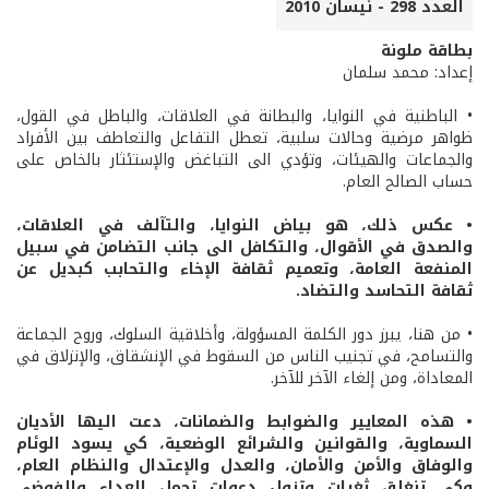
العدد 298 - نيسان 2010
بطاقة ملونة
إعداد: محمد سلمان
• الباطنية في النوايا، والبطانة في العلاقات، والباطل في القول،
ظواهر مرضية وحالات سلبية، تعطل التفاعل والتعاطف بين الأفراد
والجماعات والهيئات، وتؤدي الى التباغض والإستئثار بالخاص على
حساب الصالح العام.
• عكس ذلك، هو بياض النوايا، والتآلف في العلاقات،
والصدق في الأقوال، والتكافل الى جانب التضامن في سبيل
المنفعة العامة، وتعميم ثقافة الإخاء والتحابب كبديل عن
ثقافة التحاسد والتضاد.
• من هنا، يبرز دور الكلمة المسؤولة، وأخلاقية السلوك، وروح الجماعة
والتسامح، في تجنيب الناس من السقوط في الإنشقاق، والإنزلاق في
المعاداة، ومن إلغاء الآخر للآخر.
• هذه المعايير والضوابط والضمانات، دعت اليها الأديان
السماوية، والقوانين والشرائع الوضعية، كي يسود الوئام
والوفاق والأمن والأمان، والعدل والإعتدال والنظام العام،
وكي تنغلق ثغرات وتزول دعوات تحمل العداء والفوضى