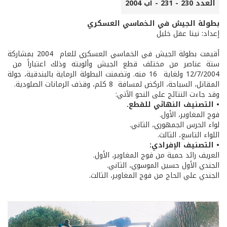
العدد 230 - 231 - آب 2004
بطولة الجيش في الـخماسي العسكري
إعداد: نينا عقل خليل
أقيمت بطولة الجيش في الخماسي العسكري للعام 2004 بمشاركة
ستة عناصر من مختلف قطع الجيش وألويته وذلك اعتباراً من
12/7/2004 ولغاية 16 منه. وتضمنت البطولة الرماية بالبندقية، جولة
المقاتل، السباحة، الركض لمسافة 8 كلم، وقذف الرمانات الصلودية.
وقد جاءت النتائج على النحو الآتي:
• التصنيف النهائي للقطع.
فوج المغاوير، الأول.
لواء الحرس الجمهوري، الثاني.
اللواء التاسع، الثالث.
• التصنيف الإفرادي:
العريف رائد حمية من فوج المغاوير، الأول.
الجندي الأول حسين الموسوي، الثاني.
الجندي علي الحاج من فوج المغاوير، الثالث.