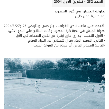
العدد 232 - تشرين الأول 2004
بطولة الجيش في كرة المضرب
إعداد: نينا عقل خليل
أقيمت على ملعب نادي الغولف ¬ بئر حسن وبتاريخي 26 و2004/8/27
بطولة الجيش في لعبة كرة المضرب وكانت النتائج على النحو الآتي:
- الأول: النقـيب الإداري مازن زهـرة من نـادي الضـبـاط في الأرز.
- الثاني: العميد الركن شارل شيخاني من اللواء السابع.
-الثالث: المقدم الياس أبو جودة من القوات الجوية.