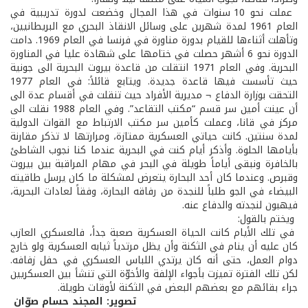
عملت نحو 10 سنوات في هذا المجال وخضعت لدورة تدريبية في
العام 1961 لمدة شهرين على وسائل الانقاذ البحري مع البريطانيين،
وتأهلت أثناءها للقيام بدورة مناورة في فرنسا في العام 1969. دامت
الدورة نحو 6 أشهر حصلت في ختامها على شهادة عليا في المناورة
البحرية. وفي العام 1971 انتقلت من قاعدة بيروت البحرية الى جونية
حيث تأسست فيها قاعدة جديدة. ويتابع قائلاً: في العام 1977
التحقت بوزارة الدفاع ¬ مديرية الأفراد حيث تنقلت في أقسام عدة الى
أن عينت أمين سر قسم “مكتب التقاعد”. وفي العام 1988 نقلت الى
مركز في قانا، وعملت كأمين سر مكتب الارتباط مع القوات الدولية
لمدة سنتين. كانت حياتي العسكرية ممتازة، ومرارتها لا تذكر مقارنة
بأيامها الحلوة. وأذكر أيام كنت في البحرية عندما كنا نجوب الشاطئ
بالخافرة ونبقى أياماً طويلة في البحر في مهام المراقبة بين بيروت
وقبرص. وعندما كان أحد البحارة يتعرض لمشكلة ما كان يرسل طاقيته
البيضاء في الجو طلباً للنجدة من رفاقه البحارة، وفقاً لعادات البحرية،
فيهبون لنجدته والدفاع عنه.
ويختم بالقول:
في تلك الأيام كانت الحياة العسكرية صعبة جداً، فالعسكري العازب
كان عليه أن ينام في الثكنة وأن يظل مرتدياً ثيابه العسكرية ولو خارج
دوام العمل، حتى أنه كان يرتدي اللباس العسكري في حفل زفافه.
لكن تلك الفترة تميزت بأجواء الإلفة والأخوّة التي تنشأ بين العسكريين
جراء بقائهم مع بعضهم البعض في الثكنة لأوقات طويلة.
تصوير: المجند حسام صوّان