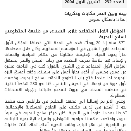
العدد 232 - تشرين الأول 2004
بينه وبين البحر حكايات وذكريات
إعداد: باسكال معوض
المؤهل الأول المتقاعد غازي الشيري من طليعة المتطوعين
لسلاح البحرية
“37 سنة إلا 20 يوماً”، هذه هي المدة التي قضاها المؤهل الأول
المتقاعد غازي الشيري في المؤسسة العسكرية. وكان خلال معظمها
بحاراً يجوب المياه الإقليمية مشاركاً في مهام المراقبة والحماية
والإنقاذ. هنا خلاصة تجربته المديدة في رحاب الجيش والبحر. يستهل
المؤهل الأول المتقاعد غازي الشيري بالقول: كنت في الثامنة عشرة
من عمري وحلمي أن أكون بحاراً أعمل على سفينة، وكنت أعشق البزة
البحرية؛ لذا عندما فتح باب التطويع التحقت بسلاح البحرية، وخضعت
لأول دورة من نوعها في الجيش اللبناني، كنا نحو 280 شخصاً التقينا
في منطقة المتحف في بيروت لتقديم طلباتنا ولإجراء الامتحانات
المطلوبة.
وعلى الاثر تم إرسالنا الى معهد التعليم في طرابلس حيث قضينا
نحو 3 أشهر في تدريب مكثف على العلوم العسكرية والإجمالية،
تخرجنا بعدها جنوداً في البحرية. كان مركز سلاح البحرية في مرفأ
بيروت واقتضت مهمتنا مراقبة الشواطئ والمياه الإقليمية اللبنانية
من الناقورة الى نهر البارد. وكانت البحرية آنذاك تملك ثلاث خافرات
وطرّاداً قناصاً، نجوب المياه على متنها ليلاً ونهاراً.